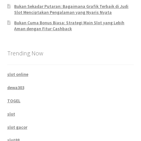
Bukan Sekadar Putaran: Bagaimana Grafik Terbaik di Judi
Slot Menciptakan Pengalaman yang Nyaris Nyata
Bukan Cuma Bonus Biasa: Strategi Main Slot yang Lebih
Aman dengan Fitur Cashback
Trending Now
slot online
dewa303
TOGEL
slot
slot gacor
slot88