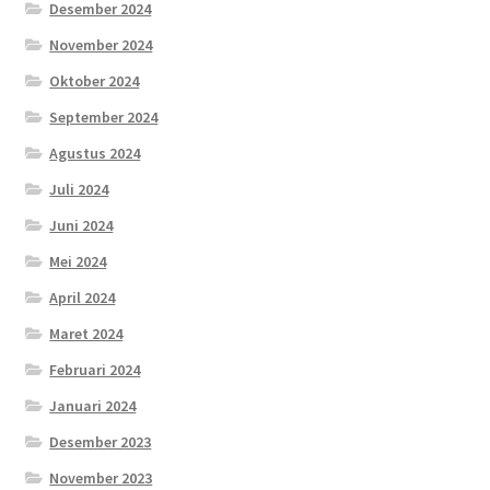
Desember 2024
November 2024
Oktober 2024
September 2024
Agustus 2024
Juli 2024
Juni 2024
Mei 2024
April 2024
Maret 2024
Februari 2024
Januari 2024
Desember 2023
November 2023