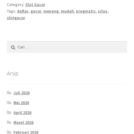
Category:
Slot Gacor
Tags:
daftar
,
gacor
,
menang
,
mudah
,
pragmatic
,
situs
,
slotgacor
Cari
untuk:
Arsip
Juli 2026
Mei 2026
April 2026
Maret 2026
Februari 2026