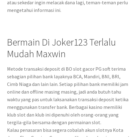
atau sekedar ingin melacak dana lagi, teman-teman perlu
mengetahui informasi ini.
Bermain Di Joker123 Terlalu
Mudah Maxwin
Metode transaksi deposit di BO slot gacor PG soft terima
sebagian pilihan bank layaknya BCA, Mandiri, BNI, BRI,
Cimb Niaga dan lain lain. Setiap pilihan bank memiliki jam
online dan offline masing masing, jadi anda butuh tahu
waktu yang pas untuk laksanakan transaksi deposit ketika
menggunakan transfer bank. Berbagai kasino memiliki
klub slot dan klub ini dipenuhi oleh orang-orang yang
tergila-gila bersama dengan permainan slot.
Kalau penasaran bisa segera cobalah akun slotnya Kota