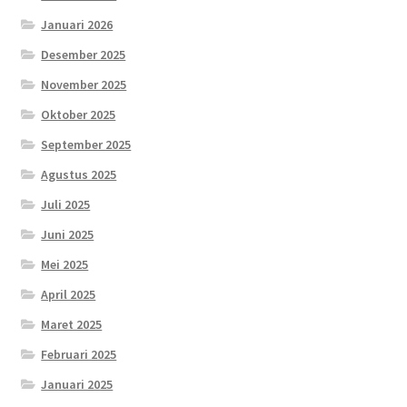
Januari 2026
Desember 2025
November 2025
Oktober 2025
September 2025
Agustus 2025
Juli 2025
Juni 2025
Mei 2025
April 2025
Maret 2025
Februari 2025
Januari 2025