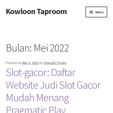
Kowloon Taproom
Skip
Skip
Menu
to
to
navigation
content
Beranda
About us
Bulan:
Mei 2022
Contact us
Posted on
Mei 3, 2022
by
Donald Torres
Privacy Policy
Slot-gacor: Daftar
Website Judi Slot Gacor
Mudah Menang
Pragmatic Play