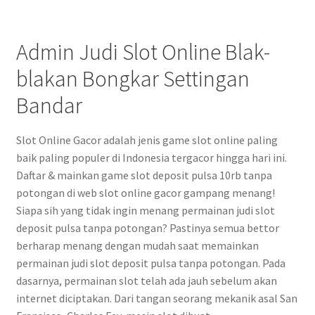
Admin Judi Slot Online Blak-
blakan Bongkar Settingan
Bandar
Slot Online Gacor adalah jenis game slot online paling
baik paling populer di Indonesia tergacor hingga hari ini.
Daftar & mainkan game slot deposit pulsa 10rb tanpa
potongan di web slot online gacor gampang menang!
Siapa sih yang tidak ingin menang permainan judi slot
deposit pulsa tanpa potongan? Pastinya semua bettor
berharap menang dengan mudah saat memainkan
permainan judi slot deposit pulsa tanpa potongan. Pada
dasarnya, permainan slot telah ada jauh sebelum akan
internet diciptakan. Dari tangan seorang mekanik asal San