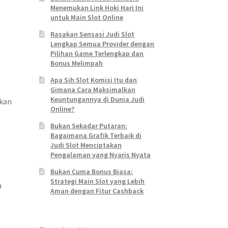
Menemukan Link Hoki Hari Ini
untuk Main Slot Online
Rasakan Sensasi Judi Slot
Lengkap Semua Provider dengan
Pilihan Game Terlengkap dan
Bonus Melimpah
Apa Sih Slot Komisi Itu dan
Gimana Cara Maksimalkan
Keuntungannya di Dunia Judi
ikan
Online?
Bukan Sekadar Putaran:
Bagaimana Grafik Terbaik di
Judi Slot Menciptakan
Pengalaman yang Nyaris Nyata
Bukan Cuma Bonus Biasa:
Strategi Main Slot yang Lebih
a
Aman dengan Fitur Cashback