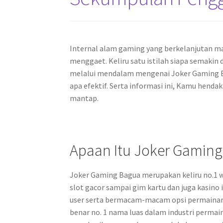
Internal alam gaming yang berkelanjutan m
menggaet. Keliru satu istilah siapa semakin
melalui mendalam mengenai Joker Gaming B
apa efektif. Serta informasi ini, Kamu hend
mantap.
Apaan Itu Joker Gamin
Joker Gaming Bagua merupakan keliru no.1 w
slot gacor sampai gim kartu dan juga kasino
user serta bermacam-macam opsi permainan 
benar no. 1 nama luas dalam industri perma