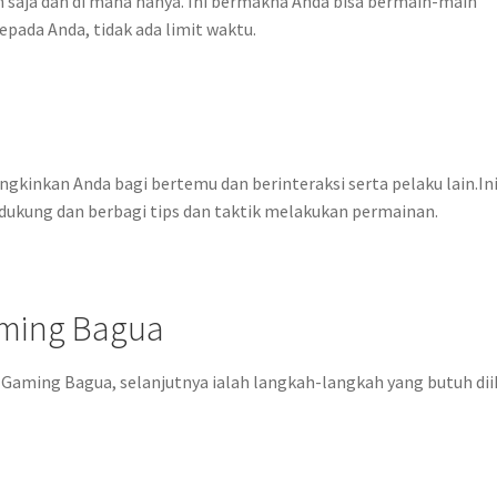
saja dan di mana hanya. Ini bermakna Anda bisa bermain-main
pada Anda, tidak ada limit waktu.
inkan Anda bagi bertemu dan berinteraksi serta pelaku lain.In
kung dan berbagi tips dan taktik melakukan permainan.
Gaming Bagua
Gaming Bagua, selanjutnya ialah langkah-langkah yang butuh diik