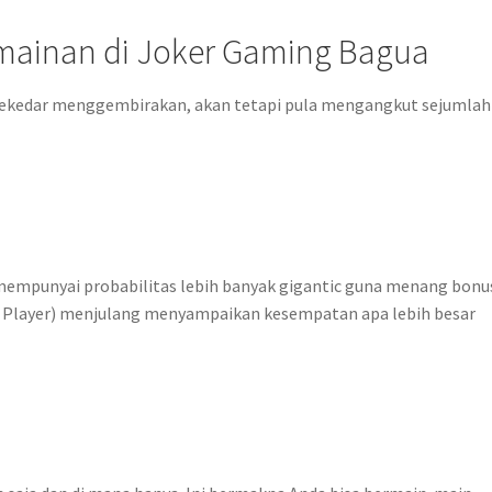
mainan di Joker Gaming Bagua
sekedar menggembirakan, akan tetapi pula mengangkut sejumlah
mempunyai probabilitas lebih banyak gigantic guna menang bonu
to Player) menjulang menyampaikan kesempatan apa lebih besar