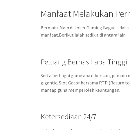
Manfaat Melakukan Per
Bermain-Main di Joker Gaming Bagua tidak 
manfaat.Berikut ialah sedikit di antara lain:
Peluang Berhasil apa Tinggi
Serta berbagai game apa diberikan, pemain 
gigantic. Slot Gacor bersama RTP (Return 
mantap guna memperoleh keuntungan.
Ketersediaan 24/7