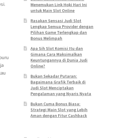
si.
Menemukan Link Hoki Hari Ini
untuk Main Slot Online
Rasakan Sensasi Judi Slot
Lengkap Semua Provider dengan
Pilihan Game Terlengkap dan
Bonus Melimpah
Apa Sih Slot Komisi Itu dan
Gimana Cara Maksimalkan
buru
Keuntungannya di Dunia Judi
ja
Online?
kau
Bukan Sekadar Putaran:
Bagaimana Grafik Terbaik di
Judi Slot Menciptakan
Pengalaman yang Nyaris Nyata
Bukan Cuma Bonus Biasa:
Strategi Main Slot yang Lebih
Aman dengan Fitur Cashback