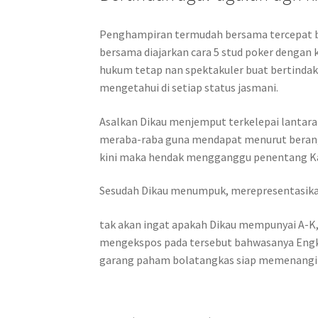
Penghampiran termudah bersama tercepat
bersama diajarkan cara 5 stud poker denga
hukum tetap nan spektakuler buat bertinda
mengetahui di setiap status jasmani.
Asalkan Dikau menjemput terkelepai lantara
meraba-raba guna mendapat menurut berang
kini maka hendak mengganggu penentang K
Sesudah Dikau menumpuk, merepresentasik
tak akan ingat apakah Dikau mempunyai A-K, 
mengekspos pada tersebut bahwasanya Engka
garang paham bolatangkas siap memenangi 