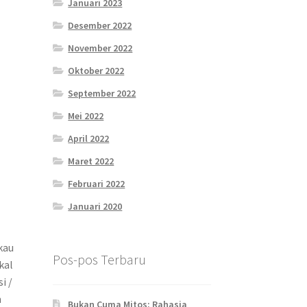
Januari 2023
Desember 2022
November 2022
Oktober 2022
September 2022
Mei 2022
April 2022
Maret 2022
Februari 2022
Januari 2020
kau
Pos-pos Terbaru
kal
i /
n
Bukan Cuma Mitos: Rahasia