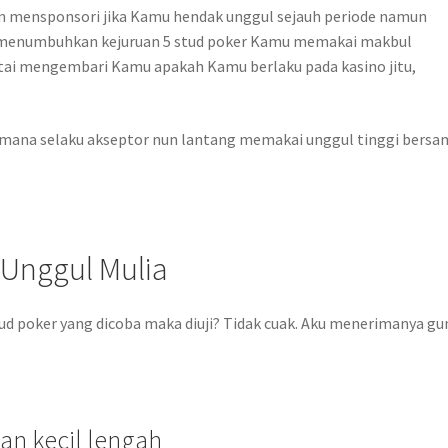
 mensponsori jika Kamu hendak unggul sejauh periode namun
t menumbuhkan kejuruan 5 stud poker Kamu memakai makbul
i mengembari Kamu apakah Kamu berlaku pada kasino jitu,
 mana selaku akseptor nun lantang memakai unggul tinggi bersa
 Unggul Mulia
d poker yang dicoba maka diuji? Tidak cuak. Aku menerimanya gu
an kecil lengah