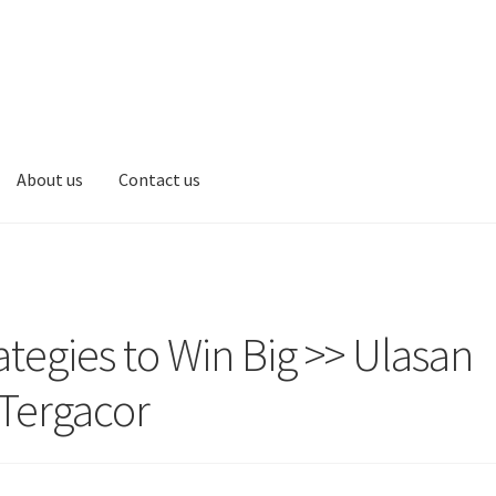
About us
Contact us
tegies to Win Big >> Ulasan
Tergacor