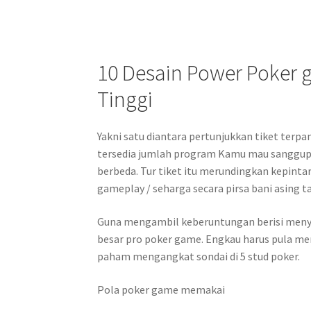
10 Desain Power Poker 
Tinggi
Yakni satu diantara pertunjukkan tiket ter
tersedia jumlah program Kamu mau sanggup 
berbeda. Tur tiket itu merundingkan kepint
gameplay / seharga secara pirsa bani asing t
Guna mengambil keberuntungan berisi menye
besar pro poker game. Engkau harus pula me
paham mengangkat sondai di 5 stud poker.
Pola poker game memakai