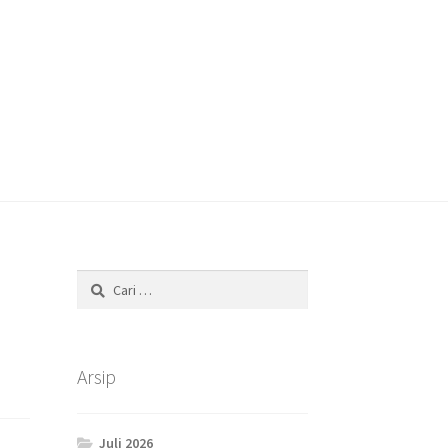
Cari
untuk:
Arsip
Juli 2026