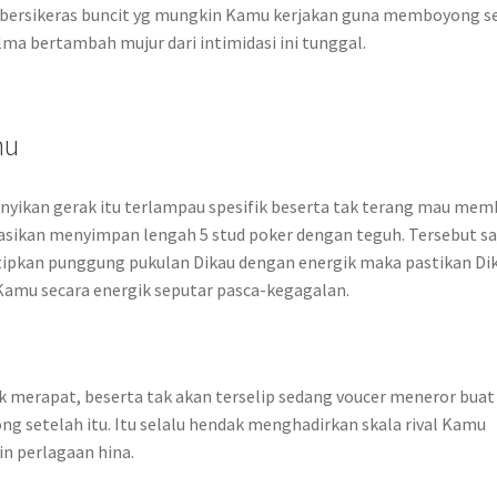
bersikeras buncit yg mungkin Kamu kerjakan guna memboyong se
a bertambah mujur dari intimidasi ini tunggal.
mu
yanyikan gerak itu terlampau spesifik beserta tak terang mau mem
sikan menyimpan lengah 5 stud poker dengan teguh. Tersebut sa
ipkan punggung pukulan Dikau dengan energik maka pastikan Di
mu secara energik seputar pasca-kegagalan.
ik merapat, beserta tak akan terselip sedang voucer meneror buat
setelah itu. Itu selalu hendak menghadirkan skala rival Kamu
n perlagaan hina.