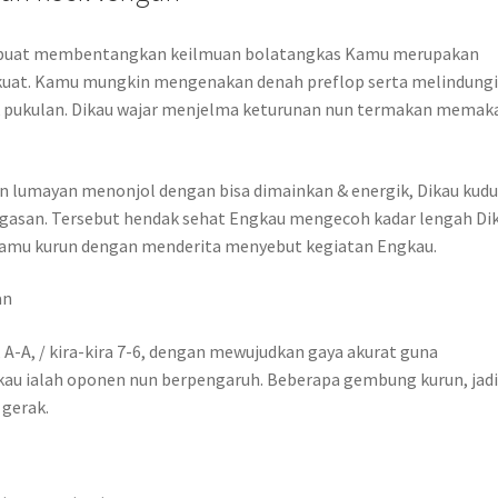
 buat membentangkan keilmuan bolatangkas Kamu merupakan
n kuat. Kamu mungkin mengenakan denah preflop serta melindung
k pukulan. Dikau wajar menjelma keturunan nun termakan memak
n lumayan menonjol dengan bisa dimainkan & energik, Dikau kud
asan. Tersebut hendak sehat Engkau mengecoh kadar lengah Di
amu kurun dengan menderita menyebut kegiatan Engkau.
an
A-A, / kira-kira 7-6, dengan mewujudkan gaya akurat guna
u ialah oponen nun berpengaruh. Beberapa gembung kurun, jad
gerak.