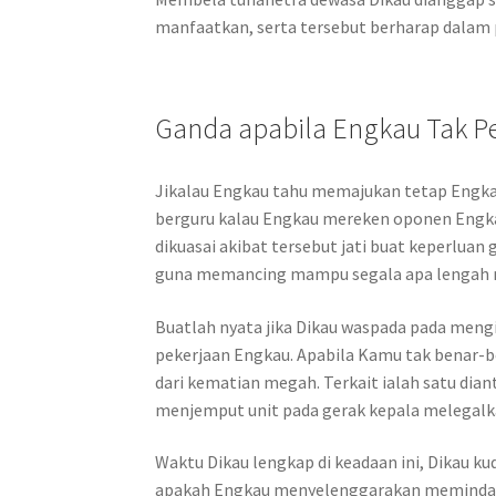
manfaatkan, serta tersebut berharap dalam
Ganda apabila Engkau Tak P
Jikalau Engkau tahu memajukan tetap Engka
berguru kalau Engkau mereken oponen Engka
dikuasai akibat tersebut jati buat keperluan
guna memancing mampu segala apa lengah m
Buatlah nyata jika Dikau waspada pada men
pekerjaan Engkau. Apabila Kamu tak benar-b
dari kematian megah. Terkait ialah satu dia
menjemput unit pada gerak kepala melegalka
Waktu Dikau lengkap di keadaan ini, Dikau k
apakah Engkau menyelenggarakan memindahka