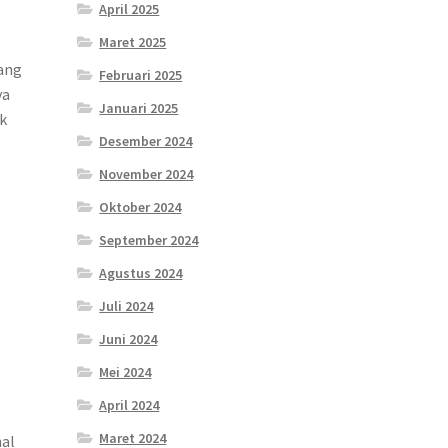
April 2025
a
Maret 2025
yang
Februari 2025
ya
Januari 2025
ik
Desember 2024
November 2024
Oktober 2024
September 2024
Agustus 2024
Juli 2024
Juni 2024
Mei 2024
April 2024
Maret 2024
hal