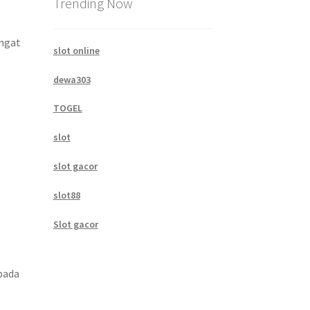
Trending Now
ingat
slot online
dewa303
TOGEL
slot
slot gacor
slot88
Slot gacor
pada