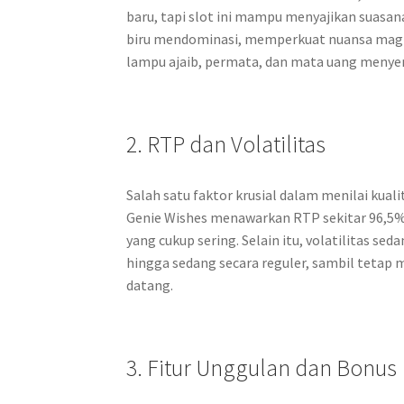
baru, tapi slot ini mampu menyajikan suasan
biru mendominasi, memperkuat nuansa magis 
lampu ajaib, permata, dan mata uang menye
2. RTP dan Volatilitas
Salah satu faktor krusial dalam menilai kuali
Genie Wishes menawarkan RTP sekitar 96,5%
yang cukup sering. Selain itu, volatilitas 
hingga sedang secara reguler, sambil tetap
datang.
3. Fitur Unggulan dan Bonus