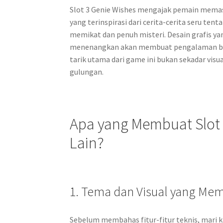
Slot 3 Genie Wishes mengajak pemain memas
yang terinspirasi dari cerita-cerita seru te
memikat dan penuh misteri. Desain grafis ya
menenangkan akan membuat pengalaman berma
tarik utama dari game ini bukan sekadar visu
gulungan.
Apa yang Membuat Slot 
Lain?
1. Tema dan Visual yang Mem
Sebelum membahas fitur-fitur teknis, mari k