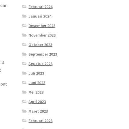
 dan
Februari 2024
Januari 2024
Desember 2023
November 2023
Oktober 2023
September 2023
t 3
Agustus 2023
g
Juli 2023
Juni 2023
epat
Mei 2023
April 2023
Maret 2023
Februari 2023