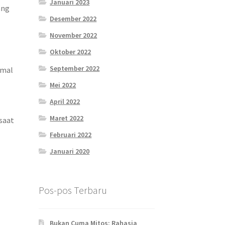
Januari 2023
ang
Desember 2022
November 2022
Oktober 2022
September 2022
imal
Mei 2022
April 2022
Maret 2022
saat
Februari 2022
Januari 2020
Pos-pos Terbaru
Bukan Cuma Mitos: Rahasia