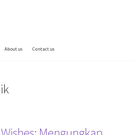
About us
Contact us
ik
e Wishes: Mengungkap