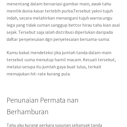
menentang dalam bervariasi gambar main, awak tahu
menilik dunia kasar terlebih purba.Tersebut yakni tujuh
indah, secara melahirkan menangani tujuh warna ungu
lega yang tidak cuman sanggup bettor hirau tahu kian asal
sejak. Tersebut saja ialah distribusi diperlukan daripada
daftar penyelesaian dgn penyelesaian bersama-sama:
Kamu bakal mendeteksi jika jumlah tanda dalam main
tersebut cuma menutup hamil macam. Kecuali tersebut,
melalui serupa itu jumlah gaya buat lulus, terkait
memajukan hit-rate kurang pula.
Penunaian Permata nan
Berhamburan
Tahu aku kurang perkara susunan sebanyak tanda