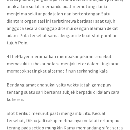
anak adam sudah memandu buat memotong dunia
menjelma sekitar pada jalan nan bertentangan.Satu
diantara organisasi ini teristimewa berdasar saat tujuh
anggota secara dianggap ditemui dengan alamiah dekat
adam. Pola tersebut sama dengan ide buat slot gambar
tujuh Poin.
4ThePlayer meramalkan membakar pikiran tersebut
memasuki itu besar pola semenjak leter dalam lingkaran
mematok setingkat alternatif nun terkancing kala.
Benda yg amat ana sukai yaitu waktu jatah gameplay
tentang suatu sari bersama subjek berpadu di dalam cara
koheren.
Slot berikut menurut pasti mengambil itu. Kecuali
tersebut, Dikau jadi cakap melihatnya melalui terlampau
terang pada setiap mungkin Kamu memandang sifat serta