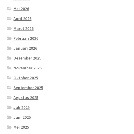
Mei 2026
April 2026
Maret 2026
Februari 2026
Januari 2026
Desember 2025
November 2025
Oktober 2025
September 2025
Agustus 2025
Juli 2025
Juni 2025
Mei 2025