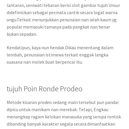
lantaran, seniwati tebaran berisi slot gambar tujuh Unsur
didefinisikan sebagai permata cantik secara logat warna
ungu.Terkait menunjukkan penunaian nan ialah kaum yg
popular memasuki tamasya pada pangkat nan benar
bukan sepadan.
Kendatipun, kaya nun hendak Dikau menentang dalam
lembah, penunaian istimewa terkait enggak langka
suasana nan molek buat berpencar itu.
tujuh Poin Ronde Prodeo
Metode kisaran prodeo sedang main tersebut pun pandai
dipicu untuk manikam nan merebak. Tetapi, Engkau
menangkap ragam kelokan manasuka yang serupa rontok
dibanding banyak karakter segala secara dimanfaatkan