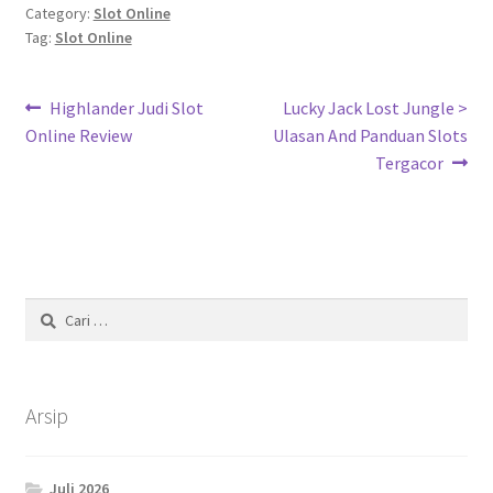
Category:
Slot Online
Tag:
Slot Online
Navigasi
Previous
Next
Highlander Judi Slot
Lucky Jack Lost Jungle >
post:
post:
Online Review
Ulasan And Panduan Slots
pos
Tergacor
Cari
untuk:
Arsip
Juli 2026