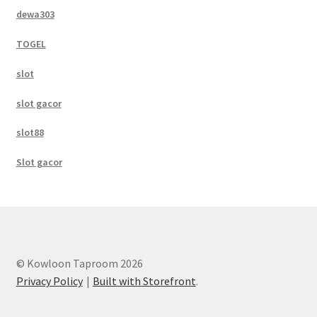
dewa303
TOGEL
slot
slot gacor
slot88
Slot gacor
© Kowloon Taproom 2026
Privacy Policy
Built with Storefront
.