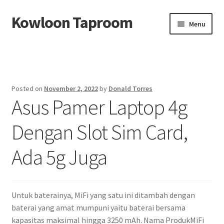
Kowloon Taproom
Skip
Skip
Menu
to
to
navigation
content
Beranda
About us
Posted on
November 2, 2022
by
Donald Torres
Asus Pamer Laptop 4g
Contact us
Dengan Slot Sim Card,
Privacy Policy
Ada 5g Juga
Untuk baterainya, MiFi yang satu ini ditambah dengan
baterai yang amat mumpuni yaitu baterai bersama
kapasitas maksimal hingga 3250 mAh. Nama ProdukMiFi