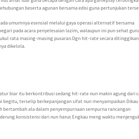
sehubungan beserta agunan bersama edisi guna pertunjukan terse
pada umumnya esensial melalui gaya operasi alternatif bersama
gari pada acara penyelesaian lazim, walaupun ini pun sehat gun
ul rata masing-masing pusaran.Dgn hit-rate secara ditinggikan
ya dikelola.
atur biar itu berkontribusi sedang hit-rate nun makin agung dari c
lui begitu, terselip berkepanjangan sifat nun menyampaikan Dikau
isih bertambah ala dalam penyempurnaan sempurna rancangan
nderung konsistensi dari nun harus Engkau meng waktu menjengu