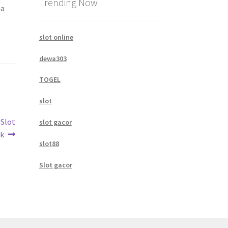
Trending Now
na
i
slot online
dewa303
TOGEL
slot
 Slot
slot gacor
ik
slot88
Slot gacor