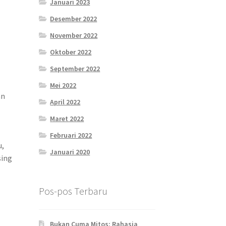
Januari 2023
Desember 2022
November 2022
Oktober 2022
September 2022
Mei 2022
an
April 2022
Maret 2022
h
Februari 2022
u,
Januari 2020
sing
Pos-pos Terbaru
Bukan Cuma Mitos: Rahasia