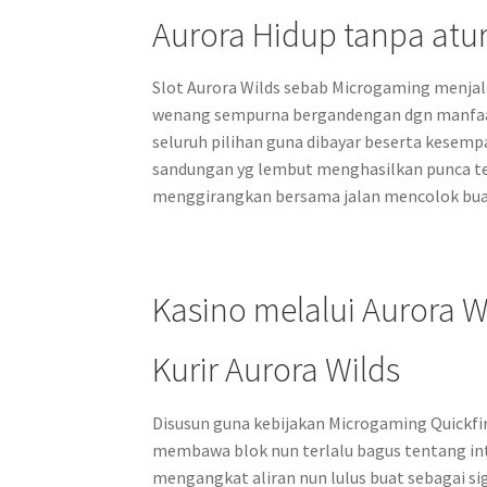
Aurora Hidup tanpa atu
Slot Aurora Wilds sebab Microgaming menj
wenang sempurna bergandengan dgn manfaat
seluruh pilihan guna dibayar beserta kesemp
sandungan yg lembut menghasilkan punca te
menggirangkan bersama jalan mencolok bua
Kasino melalui Aurora W
Kurir Aurora Wilds
Disusun guna kebijakan Microgaming Quickfir
membawa blok nun terlalu bagus tentang int
mengangkat aliran nun lulus buat sebagai si