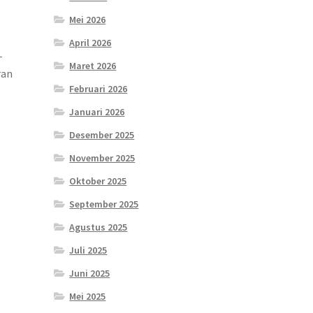
Mei 2026
April 2026
-
Maret 2026
ran
Februari 2026
Januari 2026
Desember 2025
November 2025
Oktober 2025
September 2025
Agustus 2025
Juli 2025
Juni 2025
Mei 2025