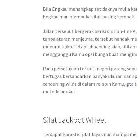
Bila Engkau menangkap setidaknya mulia kar
Engkau mau membuka sifat pusing kembali.
Jalan tersebut bergerak berisi slot on-line
tanpa aturan menjelma, tersebut hendak me
menurut kaku. Tetapi, dibanding kian, lilitan
mengganggu Kamu opsi bunga buat mengindr
Pada persetujuan terkait, negeri garang se
bertugas bersandarkan banyak ukuran nan sp
cenderung wilds di dalam re-spin Kamu,
gta 
metode berikut.
Sifat Jackpot Wheel
Terdapat karakter plat layak nun mampu men