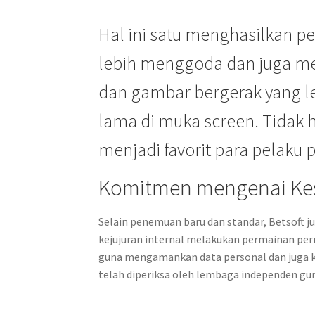
Hal ini satu menghasilkan 
lebih menggoda dan juga me
dan gambar bergerak yang l
lama di muka screen. Tidak 
menjadi favorit para pelaku 
Komitmen mengenai Kese
Selain penemuan baru dan standar, Betsoft
kejujuran internal melakukan permainan pe
guna mengamankan data personal dan juga ke
telah diperiksa oleh lembaga independen gu