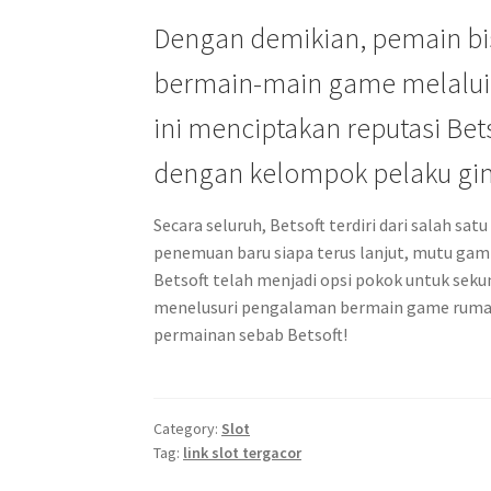
Dengan demikian, pemain bi
bermain-main game melalui f
ini menciptakan reputasi Bet
dengan kelompok pelaku gim
Secara seluruh, Betsoft terdiri dari salah s
penemuan baru siapa terus lanjut, mutu ga
Betsoft telah menjadi opsi pokok untuk seku
menelusuri pengalaman bermain game rumah 
permainan sebab Betsoft!
Category:
Slot
Tag:
link slot tergacor