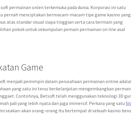
 soft permainan onlen terkemuka pada dunia. Korporasi ini satu
ng itu pernah menciptakan bermacam-macam tipe game kasino yang
kus atas standar visual siapa tinggian serta cara bermain yang
pilihan pokok untuk sekumpulan pemain permainan on line asal
gkatan Game
soft menjadi pemimpin dalam perusahaan permainan online adala
ahaan yang satu ini terus berkelanjutan mengembangkan permai
menggaet. Contohnya, Betsoft telah menggunakan teknologi 3D gu
ah judi yang lebih nyata dan juga immersif. Perkara yang satu
Sl
 seakan-akan orang-orang itu bertempat di sebuah kasino bena