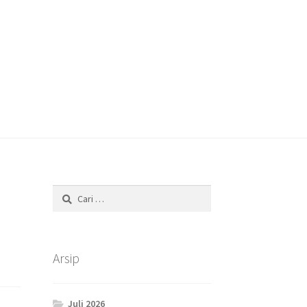
Cari
untuk:
Arsip
Juli 2026