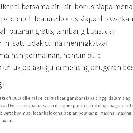
 dikenal bersama ciri-ciri bonus siapa mena
a contoh feature bonus siapa ditawarka
lah putaran gratis, lambang buas, dan
tur ini satu tidak cuma meningkatkan
mainan permainan, namun pula
untuk pelaku guna menang anugerah bes
gi
tsoft pula dikenal serta kualitas gambar siapa tinggi dalam tiap
beraktivitas serupa bersama desainer gambar terhebat bagi memb
ab watak sampai latar belakang bagian belakang, masing-masing
 ideal.