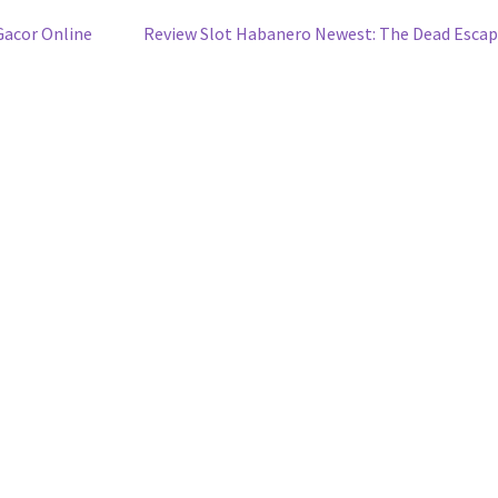
Next
Gacor Online
Review Slot Habanero Newest: The Dead Esca
post: