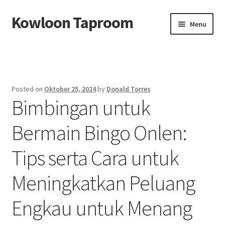
Kowloon Taproom
Skip
Skip
Menu
to
to
navigation
content
Beranda
About us
Posted on
Oktober 25, 2024
by
Donald Torres
Bimbingan untuk
Contact us
Bermain Bingo Onlen:
Privacy Policy
Tips serta Cara untuk
Meningkatkan Peluang
Engkau untuk Menang