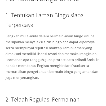
1. Tentukan Laman Bingo siapa
Terpercaya
Langkah mula-mula dalam bermain-main bingo online
merupakan menyeleksi situs bingo apa dapat dipercaya
serta mempunyai reputasi mantap.Jamin laman yang
dimaksud memiliki lisensi resmi dan memakai rangkaian
keamanan apa tangguh guna protect data pribadi Anda. Ini
hendak membantu Engkau menghindari fraud serta
memastikan pengetahuan bermain bingo yang aman dan
juga menyenangkan.
2. Telaah Regulasi Permainan