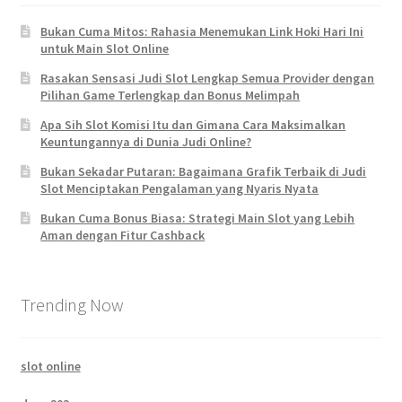
Bukan Cuma Mitos: Rahasia Menemukan Link Hoki Hari Ini
untuk Main Slot Online
Rasakan Sensasi Judi Slot Lengkap Semua Provider dengan
Pilihan Game Terlengkap dan Bonus Melimpah
Apa Sih Slot Komisi Itu dan Gimana Cara Maksimalkan
Keuntungannya di Dunia Judi Online?
Bukan Sekadar Putaran: Bagaimana Grafik Terbaik di Judi
Slot Menciptakan Pengalaman yang Nyaris Nyata
Bukan Cuma Bonus Biasa: Strategi Main Slot yang Lebih
Aman dengan Fitur Cashback
Trending Now
slot online