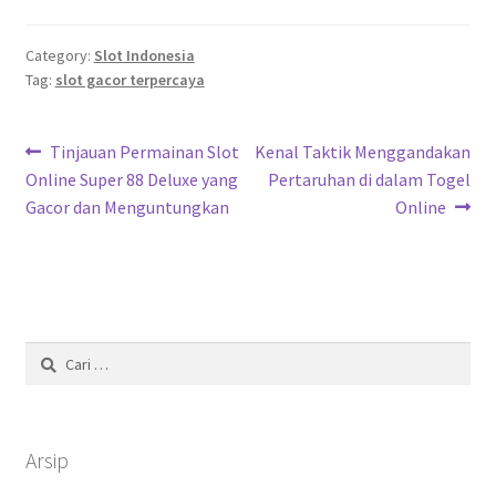
Category:
Slot Indonesia
Tag:
slot gacor terpercaya
Navigasi
Previous
Next
Tinjauan Permainan Slot
Kenal Taktik Menggandakan
post:
post:
Online Super 88 Deluxe yang
Pertaruhan di dalam Togel
pos
Gacor dan Menguntungkan
Online
Cari
untuk:
Arsip