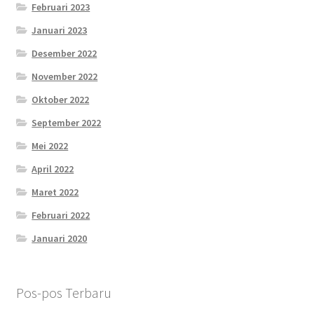
Februari 2023
Januari 2023
Desember 2022
November 2022
Oktober 2022
September 2022
Mei 2022
April 2022
Maret 2022
Februari 2022
Januari 2020
Pos-pos Terbaru