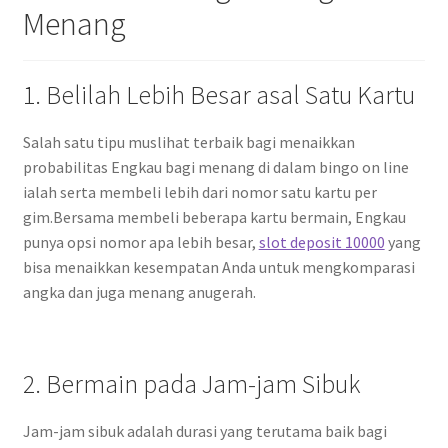
Menang
1. Belilah Lebih Besar asal Satu Kartu
Salah satu tipu muslihat terbaik bagi menaikkan
probabilitas Engkau bagi menang di dalam bingo on line
ialah serta membeli lebih dari nomor satu kartu per
gim.Bersama membeli beberapa kartu bermain, Engkau
punya opsi nomor apa lebih besar,
slot deposit 10000
yang
bisa menaikkan kesempatan Anda untuk mengkomparasi
angka dan juga menang anugerah.
2. Bermain pada Jam-jam Sibuk
Jam-jam sibuk adalah durasi yang terutama baik bagi