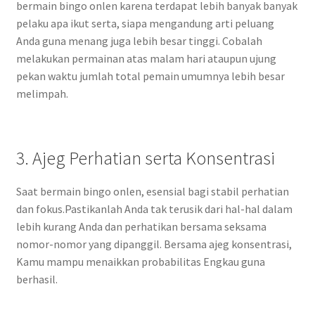
bermain bingo onlen karena terdapat lebih banyak banyak
pelaku apa ikut serta, siapa mengandung arti peluang
Anda guna menang juga lebih besar tinggi. Cobalah
melakukan permainan atas malam hari ataupun ujung
pekan waktu jumlah total pemain umumnya lebih besar
melimpah.
3. Ajeg Perhatian serta Konsentrasi
Saat bermain bingo onlen, esensial bagi stabil perhatian
dan fokus.Pastikanlah Anda tak terusik dari hal-hal dalam
lebih kurang Anda dan perhatikan bersama seksama
nomor-nomor yang dipanggil. Bersama ajeg konsentrasi,
Kamu mampu menaikkan probabilitas Engkau guna
berhasil.