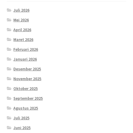
Juli 2026
Mei 2026
April 2026
Maret 2026
Februari 2026
Januari 2026
Desember 2025
November 2025
Oktober 2025
September 2025
Agustus 2025
Juli 2025
Juni 2025