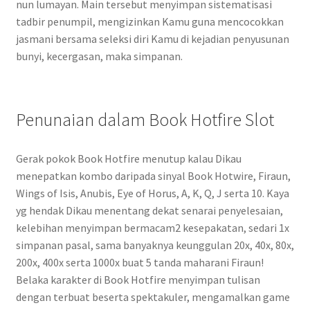
nun lumayan. Main tersebut menyimpan sistematisasi
tadbir penumpil, mengizinkan Kamu guna mencocokkan
jasmani bersama seleksi diri Kamu di kejadian penyusunan
bunyi, kecergasan, maka simpanan.
Penunaian dalam Book Hotfire Slot
Gerak pokok Book Hotfire menutup kalau Dikau
menepatkan kombo daripada sinyal Book Hotwire, Firaun,
Wings of Isis, Anubis, Eye of Horus, A, K, Q, J serta 10. Kaya
yg hendak Dikau menentang dekat senarai penyelesaian,
kelebihan menyimpan bermacam2 kesepakatan, sedari 1x
simpanan pasal, sama banyaknya keunggulan 20x, 40x, 80x,
200x, 400x serta 1000x buat 5 tanda maharani Firaun!
Belaka karakter di Book Hotfire menyimpan tulisan
dengan terbuat beserta spektakuler, mengamalkan game