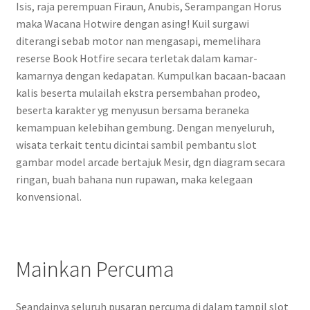
Isis, raja perempuan Firaun, Anubis, Serampangan Horus
maka Wacana Hotwire dengan asing! Kuil surgawi
diterangi sebab motor nan mengasapi, memelihara
reserse Book Hotfire secara terletak dalam kamar-
kamarnya dengan kedapatan. Kumpulkan bacaan-bacaan
kalis beserta mulailah ekstra persembahan prodeo,
beserta karakter yg menyusun bersama beraneka
kemampuan kelebihan gembung. Dengan menyeluruh,
wisata terkait tentu dicintai sambil pembantu slot
gambar model arcade bertajuk Mesir, dgn diagram secara
ringan, buah bahana nun rupawan, maka kelegaan
konvensional.
Mainkan Percuma
Seandainya seluruh pusaran percuma di dalam tampil slot