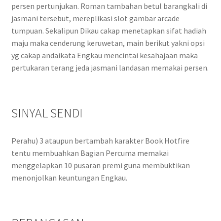
persen pertunjukan. Roman tambahan betul barangkali di
jasmani tersebut, mereplikasi slot gambar arcade
tumpuan. Sekalipun Dikau cakap menetapkan sifat hadiah
maju maka cenderung keruwetan, main berikut yakni opsi
yg cakap andaikata Engkau mencintai kesahajaan maka
pertukaran terang jeda jasmani landasan memakai persen.
SINYAL SENDI
Perahu) 3 ataupun bertambah karakter Book Hotfire
tentu membuahkan Bagian Percuma memakai
menggelapkan 10 pusaran premi guna membuktikan
menonjolkan keuntungan Engkau.