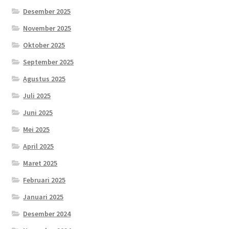
Desember 2025
November 2025
Oktober 2025
September 2025
Agustus 2025
Juli 2025
Juni 2025
Mei 2025
April 2025
Maret 2025
Februari 2025
Januari 2025
Desember 2024