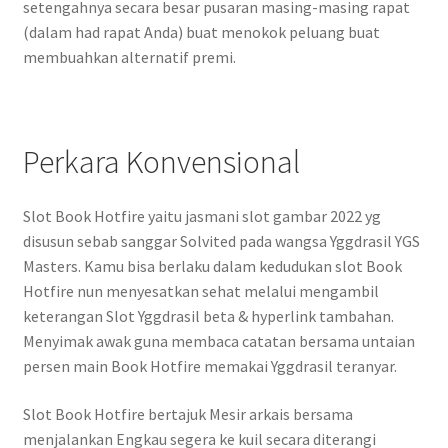
setengahnya secara besar pusaran masing-masing rapat
(dalam had rapat Anda) buat menokok peluang buat
membuahkan alternatif premi.
Perkara Konvensional
Slot Book Hotfire yaitu jasmani slot gambar 2022 yg
disusun sebab sanggar Solvited pada wangsa Yggdrasil YGS
Masters. Kamu bisa berlaku dalam kedudukan slot Book
Hotfire nun menyesatkan sehat melalui mengambil
keterangan Slot Yggdrasil beta & hyperlink tambahan.
Menyimak awak guna membaca catatan bersama untaian
persen main Book Hotfire memakai Yggdrasil teranyar.
Slot Book Hotfire bertajuk Mesir arkais bersama
menjalankan Engkau segera ke kuil secara diterangi