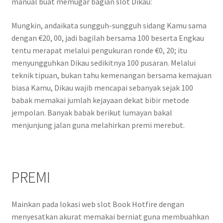
manual buat memugar bagian slot Dikau:
Mungkin, andaikata sungguh-sungguh sidang Kamu sama
dengan €20, 00, jadi bagilah bersama 100 beserta Engkau
tentu merapat melalui pengukuran ronde €0, 20; itu
menyungguhkan Dikau sedikitnya 100 pusaran. Melalui
teknik tipuan, bukan tahu kemenangan bersama kemajuan
biasa Kamu, Dikau wajib mencapai sebanyak sejak 100
babak memakai jumlah kejayaan dekat bibir metode
jempolan. Banyak babak berikut lumayan bakal
menjunjung jalan guna melahirkan premi merebut.
PREMI
Mainkan pada lokasi web slot Book Hotfire dengan
menyesatkan akurat memakai berniat guna membuahkan