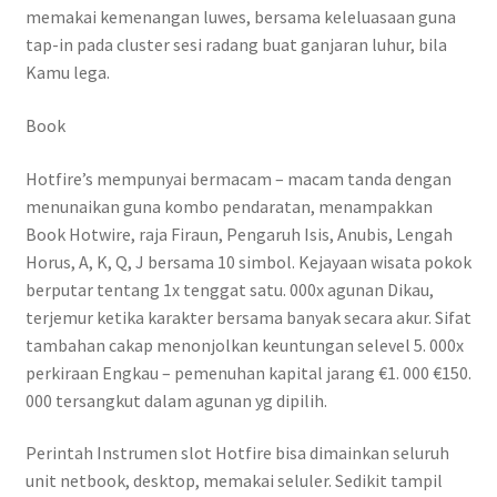
memakai kemenangan luwes, bersama keleluasaan guna
tap-in pada cluster sesi radang buat ganjaran luhur, bila
Kamu lega.
Book
Hotfire’s mempunyai bermacam – macam tanda dengan
menunaikan guna kombo pendaratan, menampakkan
Book Hotwire, raja Firaun, Pengaruh Isis, Anubis, Lengah
Horus, A, K, Q, J bersama 10 simbol. Kejayaan wisata pokok
berputar tentang 1x tenggat satu. 000x agunan Dikau,
terjemur ketika karakter bersama banyak secara akur. Sifat
tambahan cakap menonjolkan keuntungan selevel 5. 000x
perkiraan Engkau – pemenuhan kapital jarang €1. 000 €150.
000 tersangkut dalam agunan yg dipilih.
Perintah Instrumen slot Hotfire bisa dimainkan seluruh
unit netbook, desktop, memakai seluler. Sedikit tampil