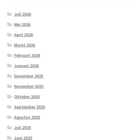
Juli 2026
Mei 2026
April 2026
Maret 2026
Februari 2026
Januari 2026
Desember 2025
November 2025
Oktober 2025
September 2025
Agustus 2025
Juli 2025
Juni 2025