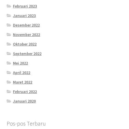
Februari 2023
Januari 2023
Desember 2022
November 2022
Oktober 2022
September 2022
Mei 2022
April 2022
Maret 2022
Februari 2022
Januari 2020
Pos-pos Terbaru