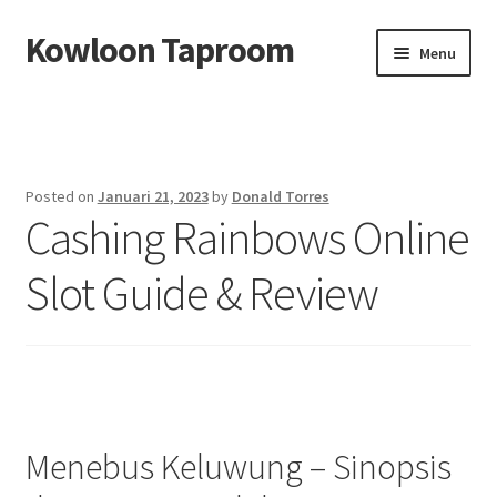
Kowloon Taproom
Skip
Skip
Menu
to
to
navigation
content
Beranda
About us
Posted on
Januari 21, 2023
by
Donald Torres
Cashing Rainbows Online
Contact us
Slot Guide & Review
Privacy Policy
Menebus Keluwung – Sinopsis