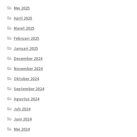
Mei 2025
April 2025
Maret 2025
Februari 2025
Januari 2025
Desember 2024
November 2024
Oktober 2024
September 2024
Agustus 2024
Juli 2024
Juni 2024
Mei 2024