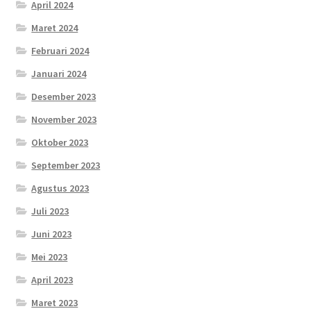
April 2024
Maret 2024
Februari 2024
Januari 2024
Desember 2023
November 2023
Oktober 2023
September 2023
Agustus 2023
Juli 2023
Juni 2023
Mei 2023
April 2023
Maret 2023