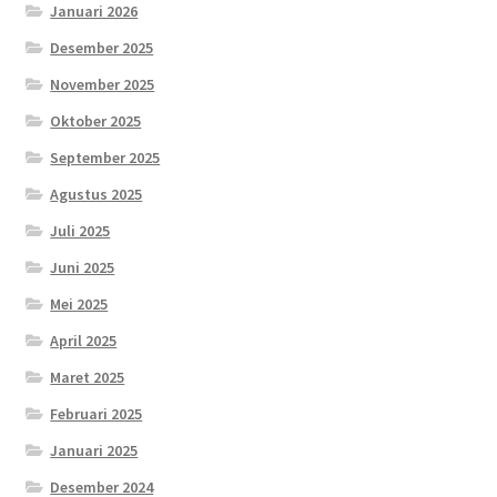
Januari 2026
Desember 2025
November 2025
Oktober 2025
September 2025
Agustus 2025
Juli 2025
Juni 2025
Mei 2025
April 2025
Maret 2025
Februari 2025
Januari 2025
Desember 2024