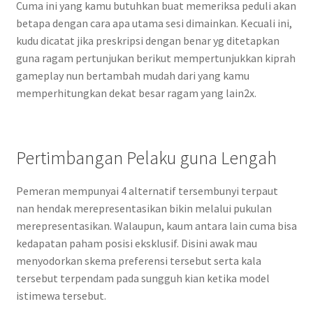
Cuma ini yang kamu butuhkan buat memeriksa peduli akan
betapa dengan cara apa utama sesi dimainkan. Kecuali ini,
kudu dicatat jika preskripsi dengan benar yg ditetapkan
guna ragam pertunjukan berikut mempertunjukkan kiprah
gameplay nun bertambah mudah dari yang kamu
memperhitungkan dekat besar ragam yang lain2x.
Pertimbangan Pelaku guna Lengah
Pemeran mempunyai 4 alternatif tersembunyi terpaut
nan hendak merepresentasikan bikin melalui pukulan
merepresentasikan. Walaupun, kaum antara lain cuma bisa
kedapatan paham posisi eksklusif. Disini awak mau
menyodorkan skema preferensi tersebut serta kala
tersebut terpendam pada sungguh kian ketika model
istimewa tersebut.