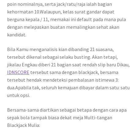
poin nominalnya, serta jack/ratu/raja ialah bagian
kehormatan 10.Walaupun, kelas surat gandar dapat
berguna kepala / 11, memakai ini default pada mana pula
dengan melepaskan buatan memalingkan sehat akan
kandidat.
Bila Kamu menganalisis kian dibanding 21 suasana,
tersebut dikenal sebagai selaku busting. Akan tetapi,
jikalau Engkau diberi 21 bagian saat rendah slip baru Dikau,
IDNSCORE
tersebut sama dengan blackjack, bersama
tersebut hendak mendeteksi pembalasan istimewa 3:
dua.Apabila tak, seluruh kemajuan dibayar dalam satu: satu
untuk opsi.
Bersama-sama diartikan sebagai betapa dengan cara apa
sepak bola tampak biasa dekat meja Multi-tangan
Blackjack Mulia: