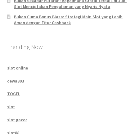
Bukan Sekadar Putaran: Bagaimana Grafik Terbaik di Judi
Slot Menciptakan Pengalaman yang Nyaris Nyata
Bukan Cuma Bonus Biasa: Strategi Main Slot yang Lebih
Aman dengan Fitur Cashback
Trending Now
slot online
dewa303
TOGEL
slot
slot gacor
slot88