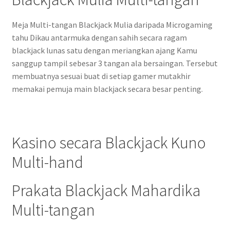
Meja Multi-tangan Blackjack Mulia daripada Microgaming
tahu Dikau antarmuka dengan sahih secara ragam
blackjack lunas satu dengan meriangkan ajang Kamu
sanggup tampil sebesar 3 tangan ala bersaingan. Tersebut
membuatnya sesuai buat di setiap gamer mutakhir
memakai pemuja main blackjack secara besar penting.
Kasino secara Blackjack Kuno
Multi-hand
Prakata Blackjack Mahardika
Multi-tangan