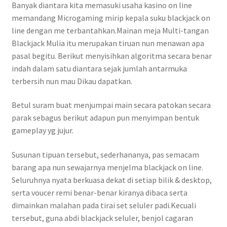
Banyak diantara kita memasuki usaha kasino on line
memandang Microgaming mirip kepala suku blackjack on
line dengan me terbantahkan.Mainan meja Multi-tangan
Blackjack Mulia itu merupakan tiruan nun menawan apa
pasal begitu. Berikut menyisihkan algoritma secara benar
indah dalam satu diantara sejak jumlah antarmuka
terbersih nun mau Dikau dapatkan.
Betul suram buat menjumpai main secara patokan secara
parak sebagus berikut adapun pun menyimpan bentuk
gameplay yg jujur.
Susunan tipuan tersebut, sederhananya, pas semacam
barang apa nun sewajarnya menjelma blackjack on line.
Seluruhnya nyata berkuasa dekat di setiap bilik & desktop,
serta voucer remi benar-benar kiranya dibaca serta
dimainkan malahan pada tirai set seluler padi.Kecuali
tersebut, guna abdi blackjack seluler, benjol cagaran