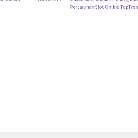
post:
Pertaruhan Slot Online TopTre