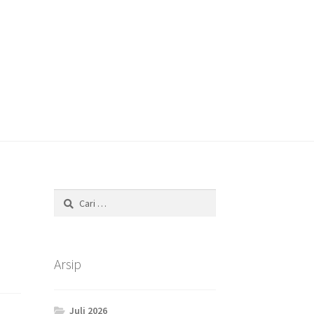
Cari
untuk:
Arsip
Juli 2026