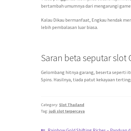
bertambah umumnya dari mengarungi game
Kalau Dikau bermanfaat, Engkau hendak mem
lebih pembalasan luar biasa.
Saran beta seputar slot 
Gelombang hitnya garang, beserta seperti i
Spins. Hasilnya, tiada patut kekayaan terti
Category:
Slot Thailand
Tag:
judi slot terpercaya
Previous
Rainbow Gold Shifting Riches – Panduan 