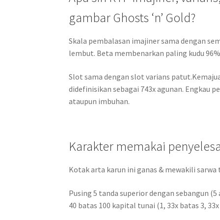
gambar Ghosts ‘n’ Gold?
Skala pembalasan imajiner sama dengan sem
lembut. Beta membenarkan paling kudu 96%, a
Slot sama dengan slot varians patut.Kemaju
didefinisikan sebagai 743x agunan. Engkau
ataupun imbuhan.
Karakter memakai penyeles
Kotak arta karun ini ganas & mewakili sarwa 
Pusing 5 tanda superior dengan sebangun (5
40 batas 100 kapital tunai (1, 33x batas 3, 33x