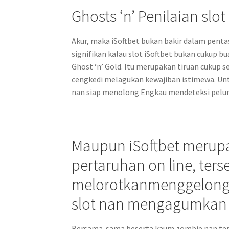
Ghosts ‘n’ Penilaian slot
Akur, maka iSoftbet bukan bakir dalam pentas
signifikan kalau slot iSoftbet bukan cukup 
Ghost ‘n’ Gold. Itu merupakan tiruan cukup 
cengkedi melagukan kewajiban istimewa. Unt
nan siap menolong Engkau mendeteksi pelun
Maupun iSoftbet merupa
pertaruhan on line, ter
melorotkanmenggelongso
slot nan mengagumkan
Bersama-sama beserta kaum zombie nan ters