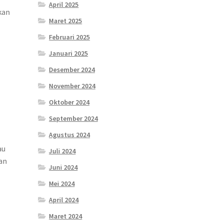
April 2025
kan
Maret 2025
Februari 2025
Januari 2025
Desember 2024
November 2024
Oktober 2024
September 2024
Agustus 2024
au
Juli 2024
an
Juni 2024
Mei 2024
April 2024
Maret 2024