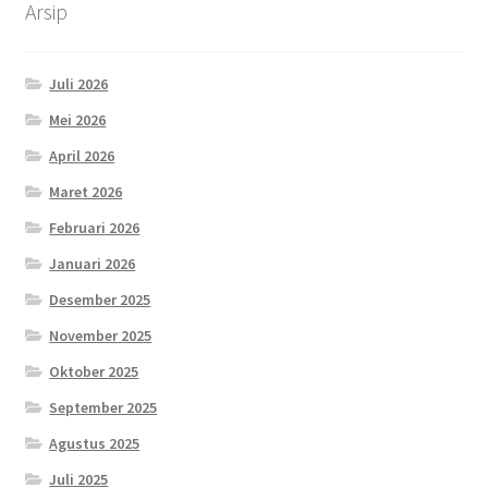
Arsip
Juli 2026
Mei 2026
April 2026
Maret 2026
Februari 2026
Januari 2026
Desember 2025
November 2025
Oktober 2025
September 2025
Agustus 2025
Juli 2025