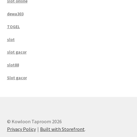
slot online
dewa303
TOGEL
slot
slot gacor
slot88
Slot gacor
© Kowloon Taproom 2026
Privacy Policy
Built with Storefront
.