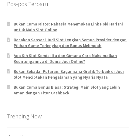
Pos-pos Terbaru
Bukan Cuma Mitos: Rahasia Menemukan Link Hoki Hari Ini
untuk Main Slot Online
Rasakan Sensasi Judi Slot Lengkap Semua Provider dengan
Pilihan Game Terlengkap dan Bonus Melimpah
Apa Sih Slot Komisi Itu dan Gimana Cara Maksimalkan
Keuntungannya di Dunia Judi Online?
Bukan Sekadar Putaran: Bagaimana Grafik Terbaik di Judi
Slot Menciptakan Pengalaman yang Nyaris Nyata
Bukan Cuma Bonus Biasa: Strategi Main Slot yang Lebih
Aman dengan Fitur Cashback
Trending Now