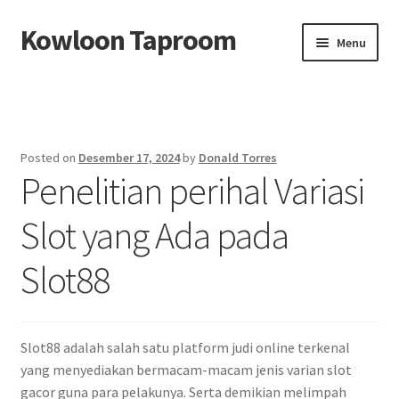
Kowloon Taproom
Skip
Skip
Menu
to
to
navigation
content
Beranda
About us
Posted on
Desember 17, 2024
by
Donald Torres
Penelitian perihal Variasi
Contact us
Slot yang Ada pada
Privacy Policy
Slot88
Slot88 adalah salah satu platform judi online terkenal
yang menyediakan bermacam-macam jenis varian slot
gacor guna para pelakunya. Serta demikian melimpah