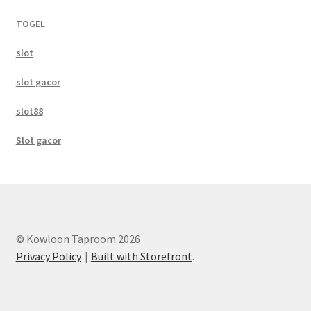
TOGEL
slot
slot gacor
slot88
Slot gacor
© Kowloon Taproom 2026
Privacy Policy
Built with Storefront
.