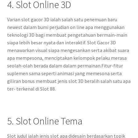
4. Slot Online 3D
Varian slot gacor 3D ialah salah satu penemuan baru
newest dalam bumi perjudian on line apa menggunakan
teknologi 3D bagi membuat pengetahuan bermain-main
siapa lebih besar nyata dan interaktif. Slot Gacor 3D
menawarkan visual siapa mengesankan serta akibat suara
apa mempesona, menciptakan kelompok pelaku merasa
seolah-olah berada dalam dalam permainan.Fitur-fitur
suplemen sama seperti animasi yang memesona serta
giliran bonus membuat jenis slot 3D beralih salah satu apa
ter- terkenal di Slot 88.
5. Slot Online Tema
Slot judul ialah jenis slot apa didesain berdasarkan topik