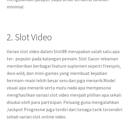
minimal.
2. Slot Video
Varian slot video dalam Slot88 merupakan salah satu apa
ter- populer pada kalangan pemain. Slot Gacor rekaman
memberikan berbagai feature suplemen seperti freespin,
ikon wild, dan mini-games yang membuat kejadian
bermain-main lebih besar seru dan juga menarik.Model
visual apa menarik serta mutu nada apa mempesona
menghasilkan variasi slot video menjadi pilihan apa sekali
disukai oleh para partisipan. Peluang guna mengalahkan
Jackpot Progresive juga terdiri dari tenaga tarik tersendiri
sebab varian slot online video.