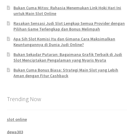
Bukan Cuma Mitos: Rahasia Menemukan Link Hoki Hari Ini
untuk Main Slot Online
Rasakan Sensasi Judi Slot Lengkap Semua Provider dengan
Pilihan Game Terlengkap dan Bonus Melimpah
Apa Sih Slot Komisi Itu dan Gimana Cara Maksimalkan
Keuntungannya di Dunia Judi Online?
Bukan Sekadar Putaran: Bagaimana Grafik Terbaik di Judi
Slot Menciptakan Pengalaman yang Nyaris Nyata
Bukan Cuma Bonus Biasa: Strategi Main Slot yang Lebih
Aman dengan Fitur Cashback
Trending Now
slot online
dewa303