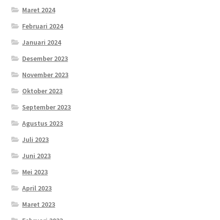
Maret 2024
Februari 2024
Januari 2024
Desember 2023
November 2023
Oktober 2023
September 2023
Agustus 2023
Juli 2023
Juni 2023
Mei 2023
April 2023
Maret 2023