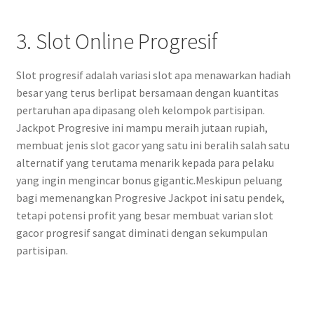
3. Slot Online Progresif
Slot progresif adalah variasi slot apa menawarkan hadiah
besar yang terus berlipat bersamaan dengan kuantitas
pertaruhan apa dipasang oleh kelompok partisipan.
Jackpot Progresive ini mampu meraih jutaan rupiah,
membuat jenis slot gacor yang satu ini beralih salah satu
alternatif yang terutama menarik kepada para pelaku
yang ingin mengincar bonus gigantic.Meskipun peluang
bagi memenangkan Progresive Jackpot ini satu pendek,
tetapi potensi profit yang besar membuat varian slot
gacor progresif sangat diminati dengan sekumpulan
partisipan.