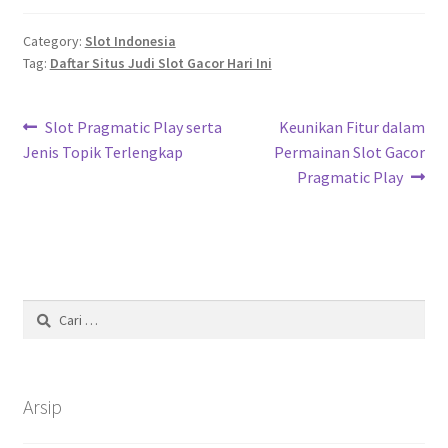
Category:
Slot Indonesia
Tag:
Daftar Situs Judi Slot Gacor Hari Ini
Navigasi
Previous
Next
Slot Pragmatic Play serta
Keunikan Fitur dalam
post:
post:
Jenis Topik Terlengkap
Permainan Slot Gacor
pos
Pragmatic Play
Cari
untuk:
Arsip