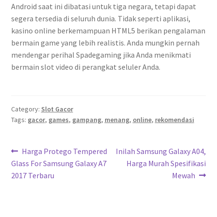
Android saat ini dibatasi untuk tiga negara, tetapi dapat
segera tersedia di seluruh dunia. Tidak seperti aplikasi,
kasino online berkemampuan HTML5 berikan pengalaman
bermain game yang lebih realistis. Anda mungkin pernah
mendengar perihal Spadegaming jika Anda menikmati
bermain slot video di perangkat seluler Anda.
Category:
Slot Gacor
Tags:
gacor
,
games
,
gampang
,
menang
,
online
,
rekomendasi
Navigasi
Previous
Next
Harga Protego Tempered
Inilah Samsung Galaxy A04,
post:
post:
Glass For Samsung Galaxy A7
Harga Murah Spesifikasi
pos
2017 Terbaru
Mewah