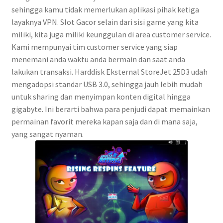
sehingga kamu tidak memerlukan aplikasi pihak ketiga
layaknya VPN. Slot Gacor selain dari sisi game yang kita
miliki, kita juga miliki keunggulan di area customer service.
Kami mempunyai tim customer service yang siap
menemani anda waktu anda bermain dan saat anda
lakukan transaksi. Harddisk Eksternal StoreJet 25D3 udah
mengadopsi standar USB 3.0, sehingga jauh lebih mudah
untuk sharing dan menyimpan konten digital hingga
gigabyte. Ini berarti bahwa para penjudi dapat memainkan
permainan favorit mereka kapan saja dan di mana saja,
yang sangat nyaman.