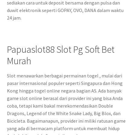
sediakan cara untuk deposit bersama dengan pulsa dan
duwit elektronik seperti GOPAY, OVO, DANA dalam waktu
24 jam.
Papuaslot88 Slot Pg Soft Bet
Murah
Slot menawarkan berbagai permainan togel , mulai dari
pasar internasional populer seperti Singapura dan Hong
Kong hingga togel online negara bagian AS. Ada banyak
game slot online berasal dari provider ini yang bisa Anda
coba, tetapi kami bakal merekomendasikan Double
Dragons, Legend of the White Snake Lady, Big Blox, dan
Bicicleta. Bagaimanapun, provider ini miliki ratusan game
yang ada di bermacam platform untuk membuat hidup