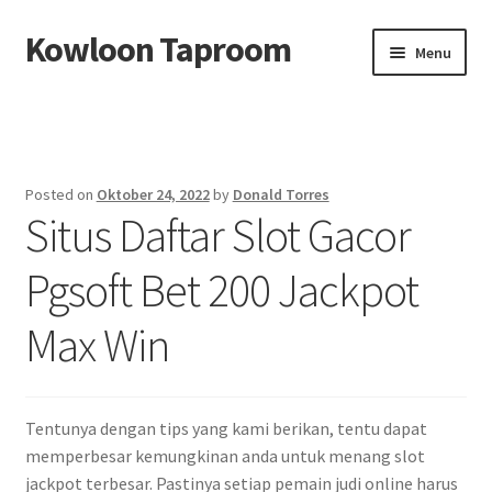
Kowloon Taproom
Skip
Skip
Menu
to
to
navigation
content
Beranda
About us
Posted on
Oktober 24, 2022
by
Donald Torres
Situs Daftar Slot Gacor
Contact us
Pgsoft Bet 200 Jackpot
Privacy Policy
Max Win
Tentunya dengan tips yang kami berikan, tentu dapat
memperbesar kemungkinan anda untuk menang slot
jackpot terbesar. Pastinya setiap pemain judi online harus