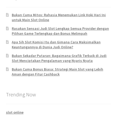
Bukan Cuma Mitos: Rahasia Menemukan Link Hoki Hari Ini
untuk Main Slot Online
Rasakan Sensasi Judi Slot Lengkap Semua Provider dengan
Pilihan Game Terlengkap dan Bonus Melimpah
Apa Sih Slot Komisi Itu dan Gimana Cara Maksimalkan
Keuntungannya di Dunia Judi Online?
Bukan Sekadar Putaran: Bagaimana Grafik Terbaik di Judi
Slot Menciptakan Pengalaman yang Nyaris Nyata
Bukan Cuma Bonus Biasa: Strategi Main Slot yang Lebih
Aman dengan Fitur Cashback
Trending Now
slot online