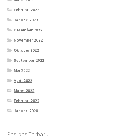
Februari 2023
Januari 2023
Desember 2022
November 2022
Oktober 2022
September 2022
Mei 2022
April 2022
Maret 2022
Februari 2022
Januari 2020
Pos-pos Terbaru