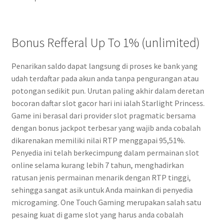
Bonus Refferal Up To 1% (unlimited)
Penarikan saldo dapat langsung di proses ke bank yang
udah terdaftar pada akun anda tanpa pengurangan atau
potongan sedikit pun. Urutan paling akhir dalam deretan
bocoran daftar slot gacor hari ini ialah Starlight Princess.
Game ini berasal dari provider slot pragmatic bersama
dengan bonus jackpot terbesar yang wajib anda cobalah
dikarenakan memiliki nilai RTP menggapai 95,51%.
Penyedia ini telah berkecimpung dalam permainan slot
online selama kurang lebih 7 tahun, menghadirkan
ratusan jenis permainan menarik dengan RTP tinggi,
sehingga sangat asik untuk Anda mainkan di penyedia
microgaming. One Touch Gaming merupakan salah satu
pesaing kuat di game slot yang harus anda cobalah