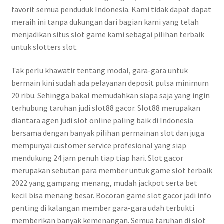
favorit semua penduduk Indonesia. Kami tidak dapat dapat
meraih ini tanpa dukungan dari bagian kami yang telah
menjadikan situs slot game kami sebagai pilihan terbaik
untuk slotters slot.
Tak perlu khawatir tentang modal, gara-gara untuk
bermain kini sudah ada pelayanan deposit pulsa minimum
20 ribu. Sehingga bakal memudahkan siapa saja yang ingin
terhubung taruhan judi slot88 gacor. Slot88 merupakan
diantara agen judi slot online paling baik di Indonesia
bersama dengan banyak pilihan permainan slot dan juga
mempunyai customer service profesional yang siap
mendukung 24 jam penuh tiap tiap hari. Slot gacor
merupakan sebutan para member untuk game slot terbaik
2022 yang gampang menang, mudah jackpot serta bet
kecil bisa menang besar. Bocoran game slot gacor jadi info
penting di kalangan member gara-gara udah terbukti
memberikan banyak kemenangan. Semua taruhan di slot