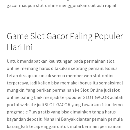
gacor maupun slot online menggunakan duit asli rupiah.
Game Slot Gacor Paling Populer
Hari Ini
Untuk mendapatkan keuntungan pada permainan slot
online memang harus dilakukan seorang pemain. Bonus
tetap di siapkan untuk semua member web slot online
terpercaya, jadi kalian bisa memakai bonus itu semaksimal
mungkin. Yang berikan permainan ke Slot Online judi slot
online paling baik menjadi terpopuler. SLOT GACOR adalah
portal website judi SLOT GACOR yang tawarkan fitur demo
pragmatic Play gratis yang bisa dimainkan tanpa harus
bayar dan deposit. Mana ini Banyak diantar pemain pemula
barangkali tetap enggan untuk mulai bermain permainan