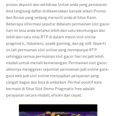
proses deposit dan withdraw. Untuk anda yang penasaran
bisa langsung daftar di dikarenakan banyak sekali Promo
dan Bonus yang sedang menanti anda di Situs Kami.
Beberapa informasi seputar didalam permainan slot gacor
hari ini bisa anda ketahui lebih dari satu keuntungan dan
lebih dari satu nilai RTP di dalam mesin slot online
pragmatic, habanero, spade gaming, dan pg soft. Seperti
ini lah permainan slot online yang mempunyai RTP
sehingga semua permainan slot gacor hari ini jadi lebih
mudah untuk meriah kemenangan. Permainan slot gacor
akhirnya menggeser sejumlah permainan judi online gara-
gara web judi slot online menyajikan pelayanan yang
sangat bagus dan bisa di andalkan. Perihal positif kala
bermain di Situs Slot Demo Pragmatic free adalah
pelayanan secara mudah, efisien dan cepat.