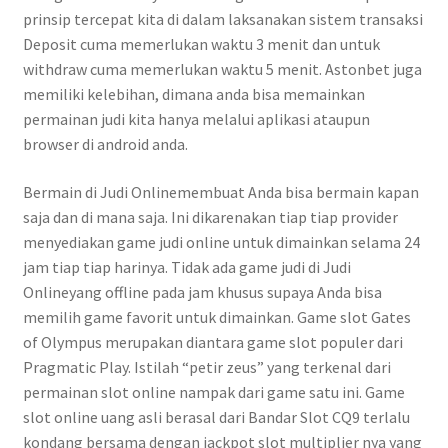
prinsip tercepat kita di dalam laksanakan sistem transaksi
Deposit cuma memerlukan waktu 3 menit dan untuk
withdraw cuma memerlukan waktu 5 menit. Astonbet juga
memiliki kelebihan, dimana anda bisa memainkan
permainan judi kita hanya melalui aplikasi ataupun
browser di android anda.
Bermain di Judi Onlinemembuat Anda bisa bermain kapan
saja dan di mana saja. Ini dikarenakan tiap tiap provider
menyediakan game judi online untuk dimainkan selama 24
jam tiap tiap harinya. Tidak ada game judi di Judi
Onlineyang offline pada jam khusus supaya Anda bisa
memilih game favorit untuk dimainkan. Game slot Gates
of Olympus merupakan diantara game slot populer dari
Pragmatic Play. Istilah “petir zeus” yang terkenal dari
permainan slot online nampak dari game satu ini. Game
slot online uang asli berasal dari Bandar Slot CQ9 terlalu
kondang bersama dengan jackpot slot multiplier nya yang