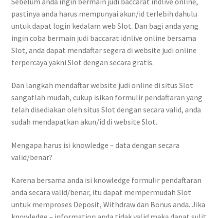
Sebelum anda ingin bermain judi baccarat indlive online,
pastinya anda harus mempunyai akun/id terlebih dahulu
untuk dapat login kedalam web Slot. Dan bagi anda yang
ingin coba bermain judi baccarat idnlive online bersama
Slot, anda dapat mendaftar segera di website judi online
terpercaya yakni Slot dengan secara gratis.
Dan langkah mendaftar website judi online di situs Slot
sangatlah mudah, cukup isikan formulir pendaftaran yang
telah disediakan oleh situs Slot dengan secara valid, anda
sudah mendapatkan akun/id di website Slot.
Mengapa harus isi knowledge – data dengan secara
valid/benar?
Karena bersama anda isi knowledge formulir pendaftaran
anda secara valid/benar, itu dapat mempermudah Slot
untuk memproses Deposit, Withdraw dan Bonus anda. Jika
knowledge – information anda tidak valid maka dapat sulit