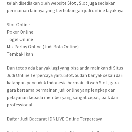
telah disediakan oleh website Slot , Slot juga sediakan
permainan lainnya yang berhubungan judi online layaknya:
Slot Online
Poker Online
Togel Online
Mix Parlay Online (Judi Bola Online)
Tembak Ikan
Dan tetap ada banyak lagi yang bisa anda mainkan di Situs
Judi Online Terpercaya yaitu Slot. Sudah banyak sekali dari
kalangan penduduk Indonesia bermain di web Slot, gara-
gara bersama permainan judi online yang lengkap dan
pelayanan kepada member yang sangat cepat, baik dan
professional.
Daftar Judi Baccarat IDNLIVE Online Terpercaya