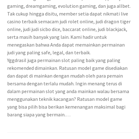
gaming, dreamgaming, evolution gaming, dan juga allbet.
Tak cukup hingga disitu, member setia dapat nikmati live
casino terbaik semacam judi rolet online, judi dragon tiger
online, judi judi sicbo dice, baccarat online, judi blackjack,
serta masih banyak yang lain. Kami hadir untuk
menegaskan bahwa Anda dapat memainkan permainan
judi yang paling safe, legal, dan terbaik.
Yggdrasil juga permainan slot paling baik yang paling
rekomended dimainkan. Ratusan model game disediakan
dan dapat di mainkan dengan mudah oleh para pemain
bersama dengan terlalu mudah. Ingin menang terus di
dalam permainan slot yang anda mainkan walau bersama
menggunakan teknik kacangan? Ratusan model game
yang bisa pilih bisa berikan kemenangan maksimal bagi
barang siapa yang bermain.…