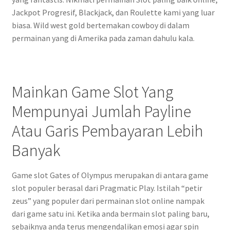
Jackpot Progresif, Blackjack, dan Roulette kami yang luar
biasa. Wild west gold bertemakan cowboy di dalam
permainan yang di Amerika pada zaman dahulu kala.
Mainkan Game Slot Yang
Mempunyai Jumlah Payline
Atau Garis Pembayaran Lebih
Banyak
Game slot Gates of Olympus merupakan di antara game
slot populer berasal dari Pragmatic Play. Istilah “petir
zeus” yang populer dari permainan slot online nampak
dari game satu ini. Ketika anda bermain slot paling baru,
sebaiknya anda terus mengendalikan emosi agar spin