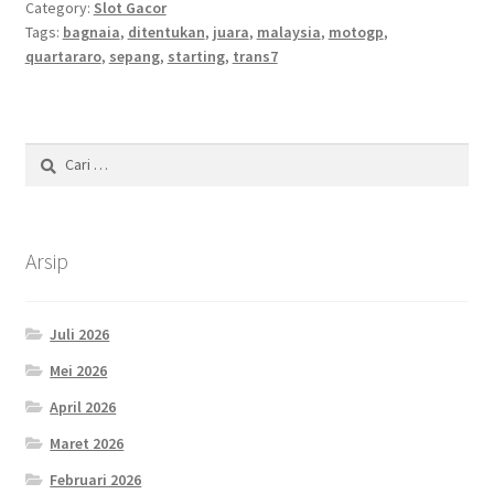
Category:
Slot Gacor
Tags:
bagnaia
,
ditentukan
,
juara
,
malaysia
,
motogp
,
quartararo
,
sepang
,
starting
,
trans7
Cari
untuk:
Arsip
Juli 2026
Mei 2026
April 2026
Maret 2026
Februari 2026