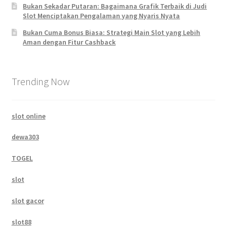
Bukan Sekadar Putaran: Bagaimana Grafik Terbaik di Judi
Slot Menciptakan Pengalaman yang Nyaris Nyata
Bukan Cuma Bonus Biasa: Strategi Main Slot yang Lebih
Aman dengan Fitur Cashback
Trending Now
slot online
dewa303
TOGEL
slot
slot gacor
slot88