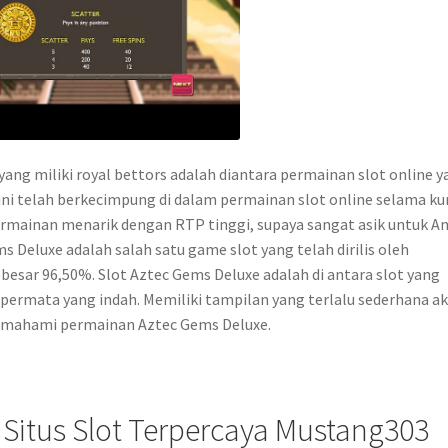
yang miliki royal bettors adalah diantara permainan slot online 
ni telah berkecimpung di dalam permainan slot online selama ku
ermainan menarik dengan RTP tinggi, supaya sangat asik untuk A
 Deluxe adalah salah satu game slot yang telah dirilis oleh
besar 96,50%. Slot Aztec Gems Deluxe adalah di antara slot yang
ermata yang indah. Memiliki tampilan yang terlalu sederhana a
emahami permainan Aztec Gems Deluxe.
Situs Slot Terpercaya Mustang303