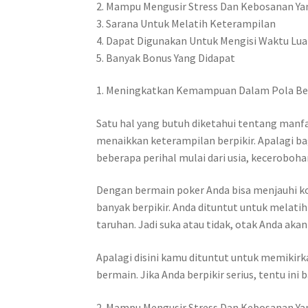
2. Mampu Mengusir Stress Dan Kebosanan Ya
3. Sarana Untuk Melatih Keterampilan
4. Dapat Digunakan Untuk Mengisi Waktu Lu
5. Banyak Bonus Yang Didapat
1. Meningkatkan Kemampuan Dalam Pola Ber
Satu hal yang butuh diketahui tentang manf
menaikkan keterampilan berpikir. Apalagi bag
beberapa perihal mulai dari usia, keceroboha
Dengan bermain poker Anda bisa menjauhi ko
banyak berpikir. Anda dituntut untuk mela
taruhan. Jadi suka atau tidak, otak Anda aka
Apalagi disini kamu dituntut untuk memikirk
bermain. Jika Anda berpikir serius, tentu i
2. Mampu Mengusir Stress Dan Kebosanan Ya