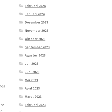
Februari 2024
Januari 2024
Desember 2023
November 2023
Oktober 2023
September 2023
Agustus 2023
Juli 2023
Juni 2023
,
Mei 2023
nda
April 2023
Maret 2023
t
uta
Februari 2023
 di