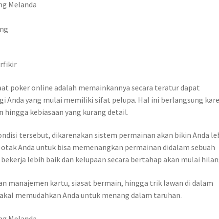
ng Melanda
ang
fikir
aat poker online adalah memainkannya secara teratur dapat
i Anda yang mulai memiliki sifat pelupa. Hal ini berlangsung kar
n hingga kebiasaan yang kurang detail.
ndisi tersebut, dikarenakan sistem permainan akan bikin Anda le
tih otak Anda untuk bisa memenangkan permainan didalam sebuah
n bekerja lebih baik dan kelupaan secara bertahap akan mulai hilan
an manajemen kartu, siasat bermain, hingga trik lawan di dalam
ni bakal memudahkan Anda untuk menang dalam taruhan.
ng Melanda