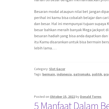
Besaran modal ataupun nilai bet jangan dipa
perihal ini kamu bisa cobalah belajar dan ca
dan besar. Hal ini mempunyai tujuan supay
besar bahkan meraih banyak Mega jackpot d
besaran hadiah yang bisa anda dapatkan dan
itu Kamu disarankan untuk bisa bermain be
lebih lama.…
Category:
Slot Gacor
Tags:
bermain
,
indonesia
,
patromaks
,
politik
,
pr
Posted on
Oktober 15, 2022
by
Donald Torres
5 Manfaat Dalam Be