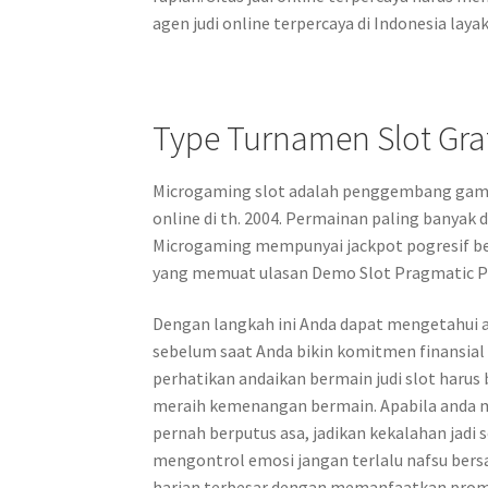
agen judi online terpercaya di Indonesia l
Type Turnamen Slot Gra
Microgaming slot adalah penggembang game k
online di th. 2004. Permainan paling banyak d
Microgaming mempunyai jackpot pogresif bes
yang memuat ulasan Demo Slot Pragmatic Pl
Dengan langkah ini Anda dapat mengetahui 
sebelum saat Anda bikin komitmen finansial 
perhatikan andaikan bermain judi slot haru
meraih kemenangan bermain. Apabila anda 
pernah berputus asa, jadikan kekalahan jadi s
mengontrol emosi jangan terlalu nafsu ber
harian terbesar dengan memanfaatkan promos