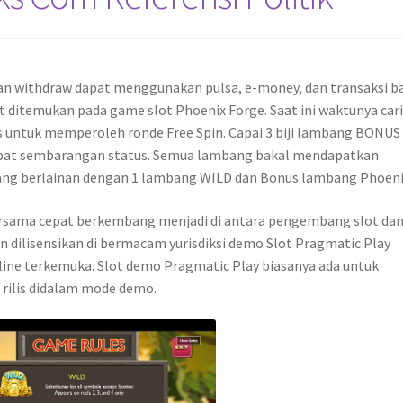
dan withdraw dapat menggunakan pulsa, e-money, dan transaksi b
t ditemukan pada game slot Phoenix Forge. Saat ini waktunya car
 untuk memperoleh ronde Free Spin. Capai 3 biji lambang BONUS
pat sembarangan status. Semua lambang bakal mendapatkan
ambang berlainan dengan 1 lambang WILD dan Bonus lambang Phoeni
bersama cepat berkembang menjadi di antara pengembang slot da
an dilisensikan di bermacam yurisdiksi demo Slot Pragmatic Play
line terkemuka. Slot demo Pragmatic Play biasanya ada untuk
 rilis didalam mode demo.