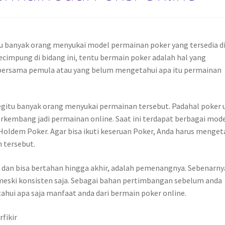
 banyak orang menyukai model permainan poker yang tersedia d
cimpung di bidang ini, tentu bermain poker adalah hal yang
ersama pemula atau yang belum mengetahui apa itu permainan
itu banyak orang menyukai permainan tersebut. Padahal poker 
rkembang jadi permainan online. Saat ini terdapat berbagai mod
 Holdem Poker. Agar bisa ikuti keseruan Poker, Anda harus menget
n tersebut.
k dan bisa bertahan hingga akhir, adalah pemenangnya. Sebenarny
meski konsisten saja. Sebagai bahan pertimbangan sebelum anda
ahui apa saja manfaat anda dari bermain poker online.
fikir