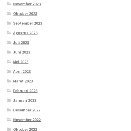
November 2023
Oktober 2023
September 2023
Agustus 2023
Juli 2023
Juni 2023
Mei 2023
April 2023
Maret 2023
Februari 2023
Januari 2023
Desember 2022
November 2022
Oktober 2022