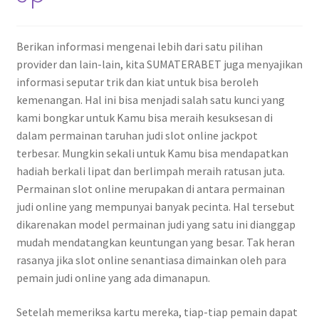
Berikan informasi mengenai lebih dari satu pilihan
provider dan lain-lain, kita SUMATERABET juga menyajikan
informasi seputar trik dan kiat untuk bisa beroleh
kemenangan. Hal ini bisa menjadi salah satu kunci yang
kami bongkar untuk Kamu bisa meraih kesuksesan di
dalam permainan taruhan judi slot online jackpot
terbesar. Mungkin sekali untuk Kamu bisa mendapatkan
hadiah berkali lipat dan berlimpah meraih ratusan juta.
Permainan slot online merupakan di antara permainan
judi online yang mempunyai banyak pecinta. Hal tersebut
dikarenakan model permainan judi yang satu ini dianggap
mudah mendatangkan keuntungan yang besar. Tak heran
rasanya jika slot online senantiasa dimainkan oleh para
pemain judi online yang ada dimanapun.
Setelah memeriksa kartu mereka, tiap-tiap pemain dapat