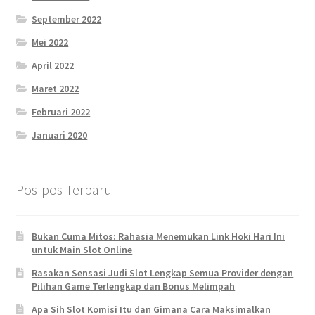
September 2022
Mei 2022
April 2022
Maret 2022
Februari 2022
Januari 2020
Pos-pos Terbaru
Bukan Cuma Mitos: Rahasia Menemukan Link Hoki Hari Ini
untuk Main Slot Online
Rasakan Sensasi Judi Slot Lengkap Semua Provider dengan
Pilihan Game Terlengkap dan Bonus Melimpah
Apa Sih Slot Komisi Itu dan Gimana Cara Maksimalkan