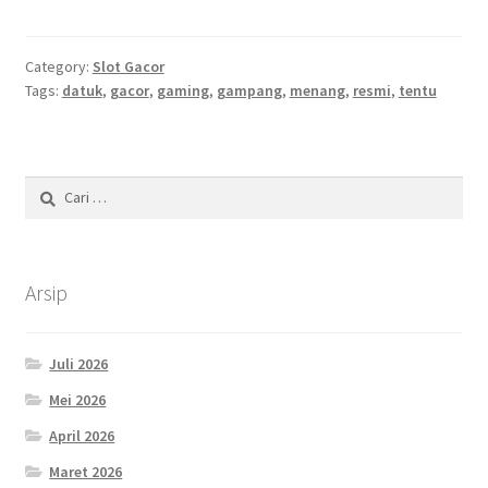
Category:
Slot Gacor
Tags:
datuk
,
gacor
,
gaming
,
gampang
,
menang
,
resmi
,
tentu
Cari
untuk:
Arsip
Juli 2026
Mei 2026
April 2026
Maret 2026