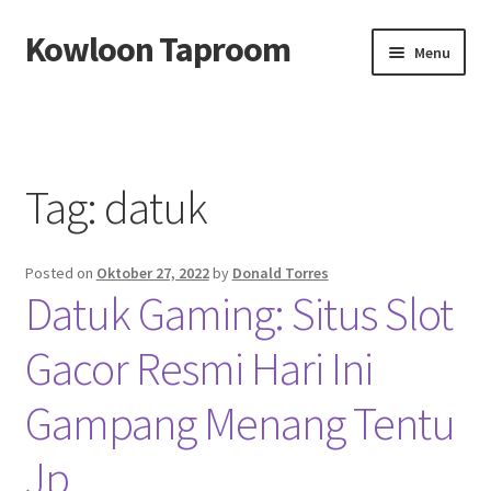
Kowloon Taproom
Skip
Skip
Menu
to
to
navigation
content
Beranda
About us
Tag:
datuk
Contact us
Posted on
Oktober 27, 2022
by
Donald Torres
Privacy Policy
Datuk Gaming: Situs Slot
Gacor Resmi Hari Ini
Gampang Menang Tentu
Jp