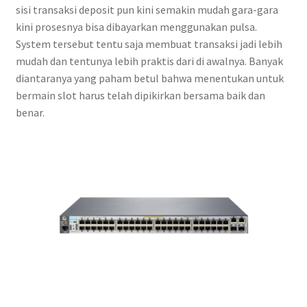
sisi transaksi deposit pun kini semakin mudah gara-gara
kini prosesnya bisa dibayarkan menggunakan pulsa.
System tersebut tentu saja membuat transaksi jadi lebih
mudah dan tentunya lebih praktis dari di awalnya. Banyak
diantaranya yang paham betul bahwa menentukan untuk
bermain slot harus telah dipikirkan bersama baik dan
benar.