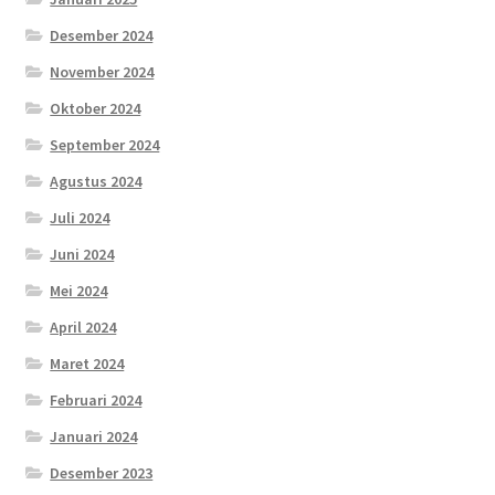
Desember 2024
November 2024
Oktober 2024
September 2024
Agustus 2024
Juli 2024
Juni 2024
Mei 2024
April 2024
Maret 2024
Februari 2024
Januari 2024
Desember 2023