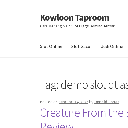
Kowloon Taproom
Skip
Skip
to
to
Cara Menang Main Slot Higgs Domino Terbaru
navigation
content
Slot Online
Slot Gacor
Judi Online
Beranda
About us
Contact us
Privacy Policy
Tag:
demo slot dt a
Posted on
Februari 14, 2023
by
Donald Torres
Creature From the 
Review