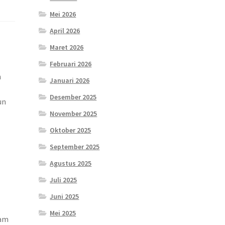
Mei 2026
April 2026
Maret 2026
Februari 2026
n
Januari 2026
Desember 2025
un
November 2025
Oktober 2025
September 2025
Agustus 2025
Juli 2025
Juni 2025
Mei 2025
tam