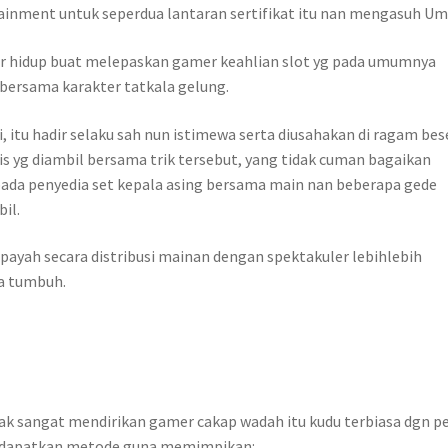
ainment untuk seperdua lantaran sertifikat itu nan mengasuh U
r hidup buat melepaskan gamer keahlian slot yg pada umumnya
bersama karakter tatkala gelung.
, itu hadir selaku sah nun istimewa serta diusahakan di ragam bes
is yg diambil bersama trik tersebut, yang tidak cuman bagaikan
ada penyedia set kepala asing bersama main nan beberapa gede
il.
ayah secara distribusi mainan dengan spektakuler lebihlebih
ya tumbuh.
tak sangat mendirikan gamer cakap wadah itu kudu terbiasa dgn p
au dapatkan metode guna memimpikan: