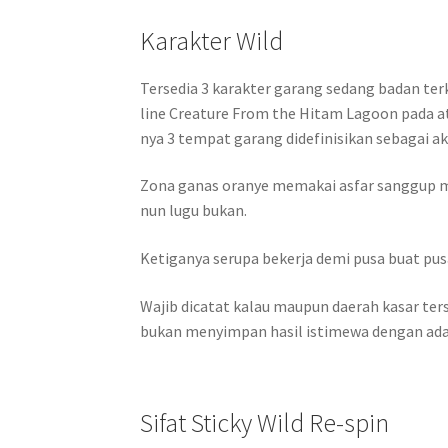
Karakter Wild
Tersedia 3 karakter garang sedang badan te
line Creature From the Hitam Lagoon pada ata
nya 3 tempat garang didefinisikan sebagai ak
Zona ganas oranye memakai asfar sanggup 
nun lugu bukan.
Ketiganya serupa bekerja demi pusa buat pu
Wajib dicatat kalau maupun daerah kasar te
bukan menyimpan hasil istimewa dengan ada
Sifat Sticky Wild Re-spin