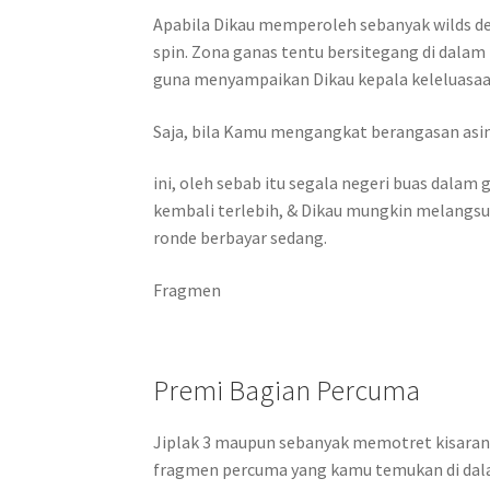
Apabila Dikau memperoleh sebanyak wilds d
spin. Zona ganas tentu bersitegang di dalam 
guna menyampaikan Dikau kepala keleluasaan
Saja, bila Kamu mengangkat berangasan asin
ini, oleh sebab itu segala negeri buas dala
kembali terlebih, & Dikau mungkin melan
ronde berbayar sedang.
Fragmen
Premi Bagian Percuma
Jiplak 3 maupun sebanyak memotret kisaran
fragmen percuma yang kamu temukan di dalam