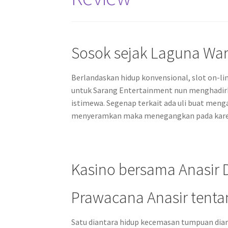
Sosok sejak Laguna Wa
Berlandaskan hidup konvensional, slot on-li
untuk Sarang Entertainment nun menghadirka
istimewa. Segenap terkait ada uli buat men
menyeramkan maka menegangkan pada kare
Kasino bersama Anasir
Prawacana Anasir tent
Satu diantara hidup kecemasan tumpuan diar