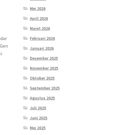
Mei 2026
April 2026
Maret 2026
adar
Februari 2026
tGen
Januari 2026
i
Desember 2025
November 2025
Oktober 2025
September 2025
Agustus 2025
Juli 2025
Juni 2025
Mei 2025