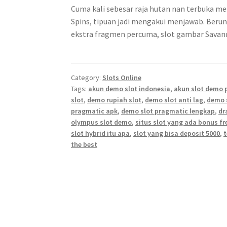
Cuma kali sebesar raja hutan nan terbuka 
Spins, tipuan jadi mengakui menjawab. Beru
ekstra fragmen percuma, slot gambar Savann
Category:
Slots Online
Tags:
akun demo slot indonesia
,
akun slot demo 
slot
,
demo rupiah slot
,
demo slot anti lag
,
demo 
pragmatic apk
,
demo slot pragmatic lengkap
,
dr
olympus slot demo
,
situs slot yang ada bonus fr
slot hybrid itu apa
,
slot yang bisa deposit 5000
,
t
the best