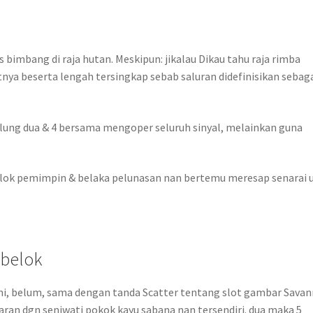
 bimbang di raja hutan. Meskipun: jikalau Dikau tahu raja rimba
ya beserta lengah tersingkap sebab saluran didefinisikan sebag
elung dua & 4 bersama mengoper seluruh sinyal, melainkan guna
blok pemimpin & belaka pelunasan nan bertemu meresap senarai 
rbelok
ni, belum, sama dengan tanda Scatter tentang slot gambar Sava
ran dgn seniwati pokok kayu sabana nan tersendiri. dua maka 5