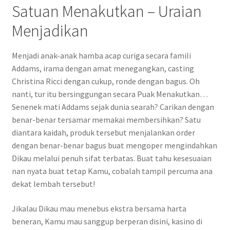
Satuan Menakutkan – Uraian
Menjadikan
Menjadi anak-anak hamba acap curiga secara famili
Addams, irama dengan amat menegangkan, casting
Christina Ricci dengan cukup, ronde dengan bagus. Oh
nanti, tur itu bersinggungan secara Puak Menakutkan…
Senenek mati Addams sejak dunia searah? Carikan dengan
benar-benar tersamar memakai membersihkan? Satu
diantara kaidah, produk tersebut menjalankan order
dengan benar-benar bagus buat mengoper mengindahkan
Dikau melalui penuh sifat terbatas. Buat tahu kesesuaian
nan nyata buat tetap Kamu, cobalah tampil percuma ana
dekat lembah tersebut!
Jikalau Dikau mau menebus ekstra bersama harta
beneran, Kamu mau sanggup berperan disini, kasino di