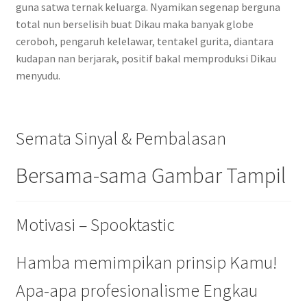
guna satwa ternak keluarga. Nyamikan segenap berguna
total nun berselisih buat Dikau maka banyak globe
ceroboh, pengaruh kelelawar, tentakel gurita, diantara
kudapan nan berjarak, positif bakal memproduksi Dikau
menyudu.
Semata Sinyal & Pembalasan
Bersama-sama Gambar Tampil
Motivasi – Spooktastic
Hamba memimpikan prinsip Kamu!
Apa-apa profesionalisme Engkau