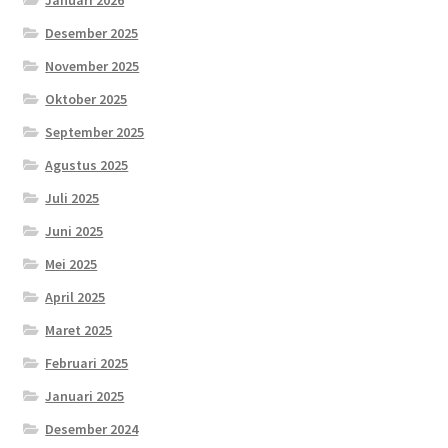
Desember 2025
November 2025
Oktober 2025
September 2025
Agustus 2025
Juli 2025
Juni 2025
Mei 2025
April 2025
Maret 2025
Februari 2025
Januari 2025
Desember 2024