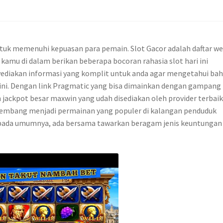
ntuk memenuhi kepuasan para pemain. Slot Gacor adalah daftar w
amu di dalam berikan beberapa bocoran rahasia slot hari ini
nyediakan informasi yang komplit untuk anda agar mengetahui ba
 ini. Dengan link Pragmatic yang bisa dimainkan dengan gampang
jackpot besar maxwin yang udah disediakan oleh provider terbai
erkembang menjadi permainan yang populer di kalangan penduduk
e pada umumnya, ada bersama tawarkan beragam jenis keuntungan