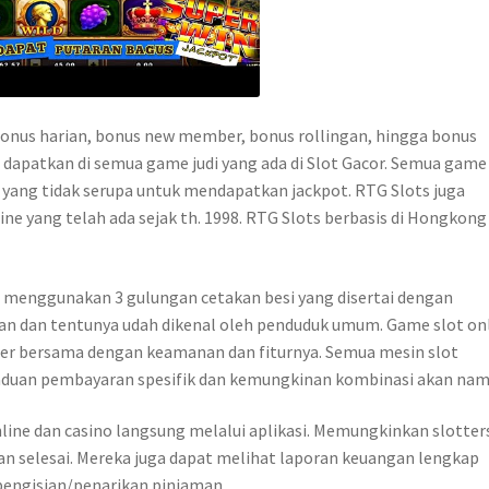
 bonus harian, bonus new member, bonus rollingan, hingga bonus
a dapatkan di semua game judi yang ada di Slot Gacor. Semua game
ang tidak serupa untuk mendapatkan jackpot. RTG Slots juga
e yang telah ada sejak th. 1998. RTG Slots berbasis di Hongkong
i menggunakan 3 gulungan cetakan besi yang disertai dengan
an dan tentunya udah dikenal oleh penduduk umum. Game slot on
r bersama dengan keamanan dan fiturnya. Semua mesin slot
o paduan pembayaran spesifik dan kemungkinan kombinasi akan na
line dan casino langsung melalui aplikasi. Memungkinkan slotter
 dan selesai. Mereka juga dapat melihat laporan keuangan lengkap
pengisian/penarikan pinjaman.