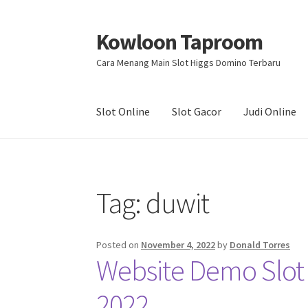
Kowloon Taproom
Skip
Skip
to
to
Cara Menang Main Slot Higgs Domino Terbaru
navigation
content
Slot Online
Slot Gacor
Judi Online
Beranda
About us
Contact us
Privacy Policy
Tag:
duwit
Posted on
November 4, 2022
by
Donald Torres
Website Demo Slot
2022