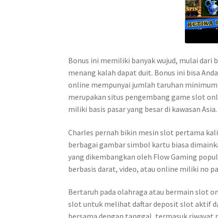
Bonus ini memiliki banyak wujud, mulai dari
menang kalah dapat duit. Bonus ini bisa And
online mempunyai jumlah taruhan minimum y
merupakan situs pengembang game slot onlin
miliki basis pasar yang besar di kawasan Asia.
Charles pernah bikin mesin slot pertama kal
berbagai gambar simbol kartu biasa dimaink
yang dikembangkan oleh Flow Gaming popule
berbasis darat, video, atau online miliki n
Bertaruh pada olahraga atau bermain slot on
slot untuk melihat daftar deposit slot aktif
bersama dengan tanggal, termasuk riwayat 