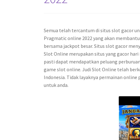
Semua telah tercantum di situs slot gacor u
Pragmatic online 2022 yang akan membantu k
bersama jackpot besar. Situs slot gacor me
Slot Online merupakan situs yang gacor hari
pasti dapat mendapatkan peluang perburuan 
game slot online. Judi Slot Online telah b
Indonesia. Tidak layaknya permainan onlin
untuk anda.