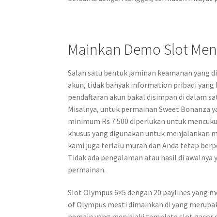
Mainkan Demo Slot Men
Salah satu bentuk jaminan keamanan yang di
akun, tidak banyak information pribadi yang
pendaftaran akun bakal disimpan di dalam sa
Misalnya, untuk permainan Sweet Bonanza yan
minimum Rs 7.500 diperlukan untuk mencuku
khusus yang digunakan untuk menjalankan mesi
kami juga terlalu murah dan Anda tetap be
Tidak ada pengalaman atau hasil di awalnya
permainan.
Slot Olympus 6×5 dengan 20 paylines yang 
of Olympus mesti dimainkan di yang merupaka
pemain yang menjajaki template slot gacor o