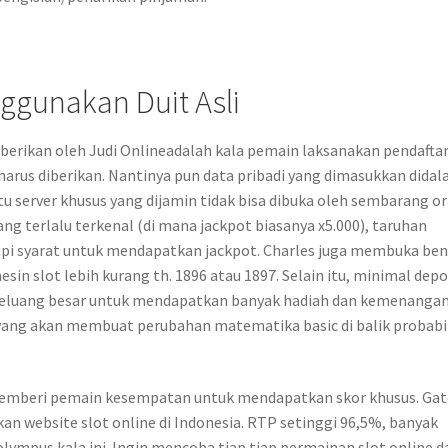
ggunakan Duit Asli
berikan oleh Judi Onlineadalah kala pemain laksanakan pendafta
 harus diberikan. Nantinya pun data pribadi yang dimasukkan dida
tu server khusus yang dijamin tidak bisa dibuka oleh sembarang o
g terlalu terkenal (di mana jackpot biasanya x5.000), taruhan
pi syarat untuk mendapatkan jackpot. Charles juga membuka be
n slot lebih kurang th. 1896 atau 1897. Selain itu, minimal depo
rpeluang besar untuk mendapatkan banyak hadiah dan kemenangan
 yang akan membuat perubahan matematika basic di balik probabi
memberi pemain kesempatan untuk mendapatkan skor khusus. Gat
n website slot online di Indonesia. RTP setinggi 96,5%, banyak
lympus kala ini. Ingin mencoba tiap tiap permainan slot online d