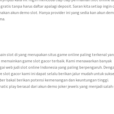
ratis tanpa harus daftar apalagi deposit. Saran kita setiap ingin 
unakan akun demo slot. Hanya provider ini yang sedia kan akun de
ma.
n slot di yang merupakan situs game online paling terkenal ya
untuk memainkan game slot gacor terbaik. Kami menawarkan banyak
agai web judi slot online Indonesia yang paling berpengaruh. Deng
e slot gacor kami ini dapat selalu berikan jalur mudah untuk sukse
ber bakal berikan potensi kemenangan dan keuntungan tinggi.
ic play berasal dari akun demo joker jewels yang menjadi salah 