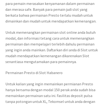
para pemain merasakan kenyamanan dalam permainan
dan merasa safe. Banyak para pemain judi slot yang
berkata bahwa permainan Presto terlalu mudah untuk
dimainkan dan mudah untuk mendapatkan kemenangan.
Untuk memenangkan permainan slot online anda butuh
modal, dan informasi tetang cara untuk memenangkan
permainan dan mempelajari terlebih dahulu permainan
yang ingin anda mainkan. Daftarkan diri anda di Slot untuk
mudah mendapatkan kemenangan dikarenakan Slot
senantiasa mengutamakan para pemainnya.
Permainan Presto di Slot Habanero
Untuk kalian yang ingin memainkan permianan Presto
hanya bersama dengan modal 150 perak anda sudah bisa
memainkan permainan satu ini. Fasilitas deposit pulsa
tanpa potongan untuk XL, Tekomsel untuk anda dengan