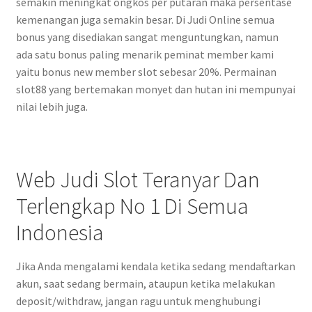
semakin meningkat ongkos per putaran maka persentase
kemenangan juga semakin besar. Di Judi Online semua
bonus yang disediakan sangat menguntungkan, namun
ada satu bonus paling menarik peminat member kami
yaitu bonus new member slot sebesar 20%. Permainan
slot88 yang bertemakan monyet dan hutan ini mempunyai
nilai lebih juga.
Web Judi Slot Teranyar Dan
Terlengkap No 1 Di Semua
Indonesia
Jika Anda mengalami kendala ketika sedang mendaftarkan
akun, saat sedang bermain, ataupun ketika melakukan
deposit/withdraw, jangan ragu untuk menghubungi