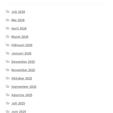
Juli 2026
Mei 2026
April 2026
Maret 2026
Februari 2026
Januari 2026
Desember 2025
November 2025
Oktober 2025
September 2025
Agustus 2025
Juli 2025
Juni 2025