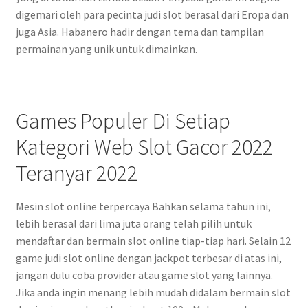
digemari oleh para pecinta judi slot berasal dari Eropa dan
juga Asia. Habanero hadir dengan tema dan tampilan
permainan yang unik untuk dimainkan.
Games Populer Di Setiap
Kategori Web Slot Gacor 2022
Teranyar 2022
Mesin slot online terpercaya Bahkan selama tahun ini,
lebih berasal dari lima juta orang telah pilih untuk
mendaftar dan bermain slot online tiap-tiap hari. Selain 12
game judi slot online dengan jackpot terbesar di atas ini,
jangan dulu coba provider atau game slot yang lainnya.
Jika anda ingin menang lebih mudah didalam bermain slot