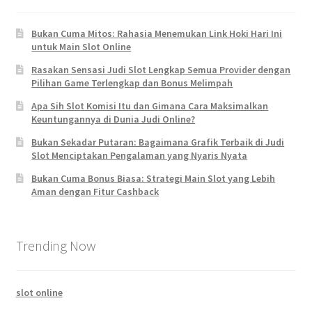
Bukan Cuma Mitos: Rahasia Menemukan Link Hoki Hari Ini
untuk Main Slot Online
Rasakan Sensasi Judi Slot Lengkap Semua Provider dengan
Pilihan Game Terlengkap dan Bonus Melimpah
Apa Sih Slot Komisi Itu dan Gimana Cara Maksimalkan
Keuntungannya di Dunia Judi Online?
Bukan Sekadar Putaran: Bagaimana Grafik Terbaik di Judi
Slot Menciptakan Pengalaman yang Nyaris Nyata
Bukan Cuma Bonus Biasa: Strategi Main Slot yang Lebih
Aman dengan Fitur Cashback
Trending Now
slot online