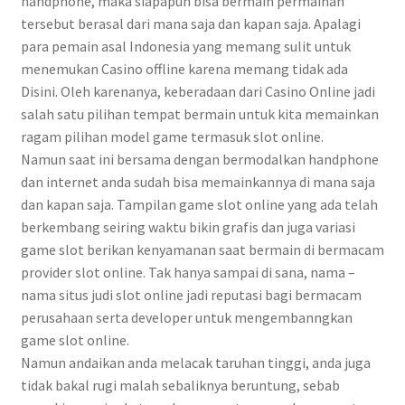
handphone, maka siapapun bisa bermain permainan
tersebut berasal dari mana saja dan kapan saja. Apalagi
para pemain asal Indonesia yang memang sulit untuk
menemukan Casino offline karena memang tidak ada
Disini. Oleh karenanya, keberadaan dari Casino Online jadi
salah satu pilihan tempat bermain untuk kita memainkan
ragam pilihan model game termasuk slot online.
Namun saat ini bersama dengan bermodalkan handphone
dan internet anda sudah bisa memainkannya di mana saja
dan kapan saja. Tampilan game slot online yang ada telah
berkembang seiring waktu bikin grafis dan juga variasi
game slot berikan kenyamanan saat bermain di bermacam
provider slot online. Tak hanya sampai di sana, nama –
nama situs judi slot online jadi reputasi bagi bermacam
perusahaan serta developer untuk mengembanngkan
game slot online.
Namun andaikan anda melacak taruhan tinggi, anda juga
tidak bakal rugi malah sebaliknya beruntung, sebab