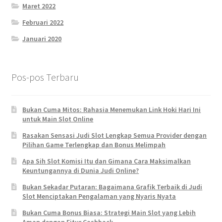
Maret 2022
Februari 2022
Januari 2020
Pos-pos Terbaru
Bukan Cuma Mitos: Rahasia Menemukan Link Hoki Hari Ini
untuk Main Slot Online
Rasakan Sensasi Judi Slot Lengkap Semua Provider dengan
Pilihan Game Terlengkap dan Bonus Melimpah
Apa Sih Slot Komisi Itu dan Gimana Cara Maksimalkan
Keuntungannya di Dunia Judi Online?
Bukan Sekadar Putaran: Bagaimana Grafik Terbaik di Judi
Slot Menciptakan Pengalaman yang Nyaris Nyata
Bukan Cuma Bonus Biasa: Strategi Main Slot yang Lebih