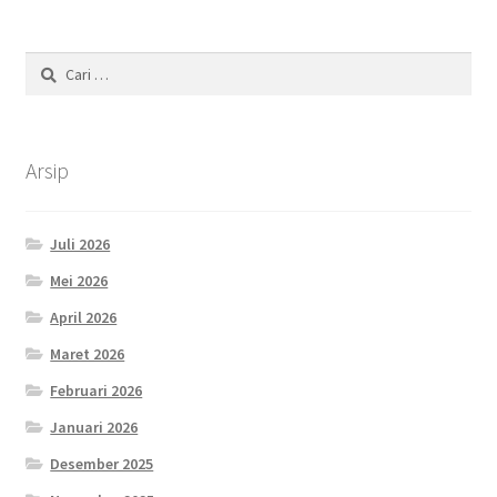
Cari
untuk:
Arsip
Juli 2026
Mei 2026
April 2026
Maret 2026
Februari 2026
Januari 2026
Desember 2025