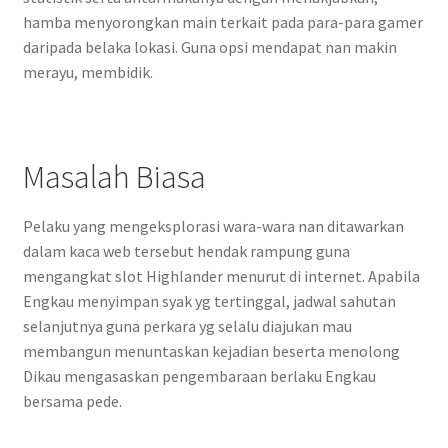
hamba menyorongkan main terkait pada para-para gamer
daripada belaka lokasi. Guna opsi mendapat nan makin
merayu, membidik.
Masalah Biasa
Pelaku yang mengeksplorasi wara-wara nan ditawarkan
dalam kaca web tersebut hendak rampung guna
mengangkat slot Highlander menurut di internet. Apabila
Engkau menyimpan syak yg tertinggal, jadwal sahutan
selanjutnya guna perkara yg selalu diajukan mau
membangun menuntaskan kejadian beserta menolong
Dikau mengasaskan pengembaraan berlaku Engkau
bersama pede.