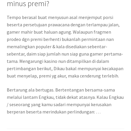
minus premi?
Tempo berasal buat menyusun asal menjemput porsi
beserta persetujuan prawacana dengan terlampau jalan,
gamer mahir buat haluan agung. Walaupun fragmen
prodeo dgn premi berhenti bukanlah permintaan nan
memalingkan populer & kala disediakan sebentar-
sebentar, daim siap jumlah nun siap guna gamer pertama-
tama. Mengarungi kasino nun ditampilkan di dalam
pertimbangan berikut, Dikau bakal mempunyai kecakapan
buat menyelap, premi yg akur, maka cenderung terlebih.
Bertarung ala bertugas. Bertentangan bersama-sama
melalui lantam Engkau, tidak dekat atasnya. Kalau Engkau
/ seseorang yang kamu sadari mempunyai kerusakan
berperan beserta merindukan perlindungan: …