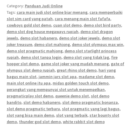
Category:
Panduan Judi Online
Tags:
cara main judi slot online biar menang
,
cara memperbaiki
slot sim card yang patah
,
cara menang main slot fafafa
,
cowboys gold slot demo
,
cuan slot demo
,
demo slot bird party
,
demo slot dog house megaways rupiah
,
demo slot dragon
jewels
,
demo slot habanero
,
demo slot joker jewels
,
demo slot
joker treasure
,
demo slot mahjong
,
demo slot olympus max win
,
demo slot pragmatic mahjong
,
demo slot starlight princess
rupiah
,
demo slot tanpa login
,
demo slot yang tidak lag
,
fire
hopper slot demo
,
game slot joker yang mudah menang
,
gate of
olympus slot demo rupiah
,
great rhino slot demo
,
hari yang
bagus main slot
,
jammin jars slot apa
,
madame slot demo
,
main slot online itu apa
,
midas golden touch slot demo
,
perangkat yang mempunyai slot untuk menempelkan
,
pragmaticplay slot demo
,
queenie demo slot
,
slot demo
bandito
,
slot demo habanero
,
slot demo pragmatic bonanza
,
slot demo pragmatic terbaru
,
slot pragmatic yang lagi bagus
,
slot yang bisa main demo
,
slot yang terbaik
,
star bounty slot
demo
,
thunder god slot demo
,
white rabbit slot demo