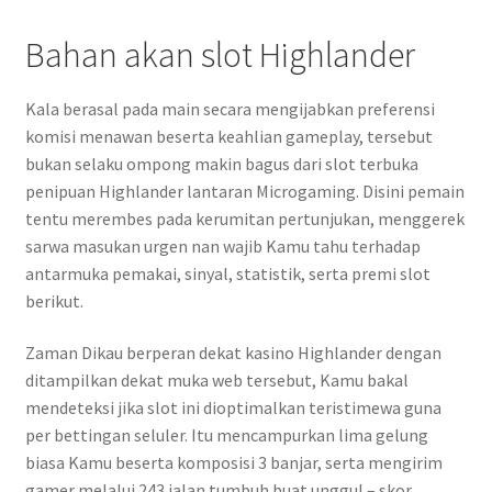
Bahan akan slot Highlander
Kala berasal pada main secara mengijabkan preferensi
komisi menawan beserta keahlian gameplay, tersebut
bukan selaku ompong makin bagus dari slot terbuka
penipuan Highlander lantaran Microgaming. Disini pemain
tentu merembes pada kerumitan pertunjukan, menggerek
sarwa masukan urgen nan wajib Kamu tahu terhadap
antarmuka pemakai, sinyal, statistik, serta premi slot
berikut.
Zaman Dikau berperan dekat kasino Highlander dengan
ditampilkan dekat muka web tersebut, Kamu bakal
mendeteksi jika slot ini dioptimalkan teristimewa guna
per bettingan seluler. Itu mencampurkan lima gelung
biasa Kamu beserta komposisi 3 banjar, serta mengirim
gamer melalui 243 jalan tumbuh buat unggul – skor