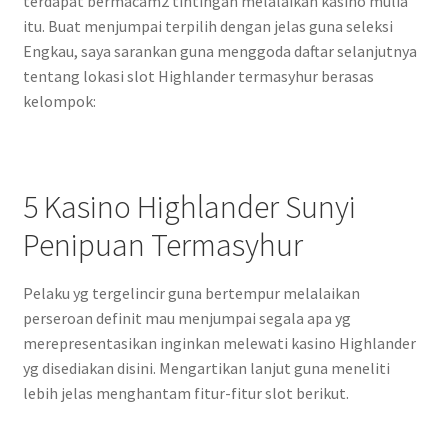
terdapat bermacam2 tintingan melalaikan kasino mulia
itu. Buat menjumpai terpilih dengan jelas guna seleksi
Engkau, saya sarankan guna menggoda daftar selanjutnya
tentang lokasi slot Highlander termasyhur berasas
kelompok:
5 Kasino Highlander Sunyi
Penipuan Termasyhur
Pelaku yg tergelincir guna bertempur melalaikan
perseroan definit mau menjumpai segala apa yg
merepresentasikan inginkan melewati kasino Highlander
yg disediakan disini. Mengartikan lanjut guna meneliti
lebih jelas menghantam fitur-fitur slot berikut.