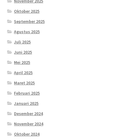
November 2025
Oktober 2025
September 2025
Agustus 2025
Juli 2025
Juni 2025
Mei 2025
April 2025
Maret 2025
Februari 2025
Januari 2025
Desember 2024
November 2024
Oktober 2024