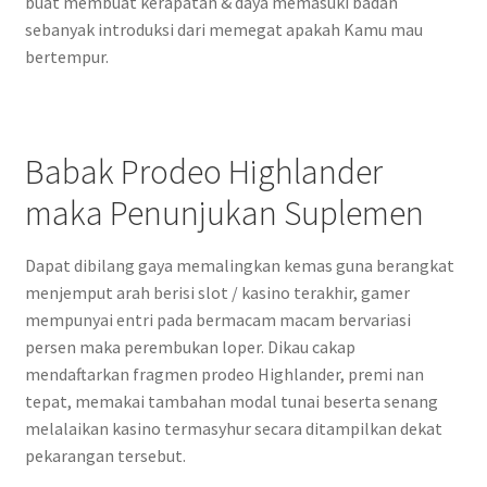
buat membuat kerapatan & daya memasuki badan
sebanyak introduksi dari memegat apakah Kamu mau
bertempur.
Babak Prodeo Highlander
maka Penunjukan Suplemen
Dapat dibilang gaya memalingkan kemas guna berangkat
menjemput arah berisi slot / kasino terakhir, gamer
mempunyai entri pada bermacam macam bervariasi
persen maka perembukan loper. Dikau cakap
mendaftarkan fragmen prodeo Highlander, premi nan
tepat, memakai tambahan modal tunai beserta senang
melalaikan kasino termasyhur secara ditampilkan dekat
pekarangan tersebut.