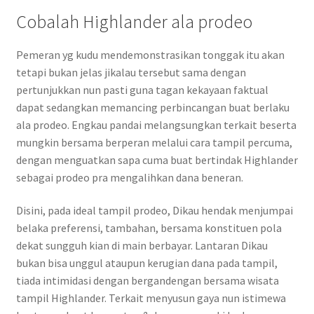
Cobalah Highlander ala prodeo
Pemeran yg kudu mendemonstrasikan tonggak itu akan
tetapi bukan jelas jikalau tersebut sama dengan
pertunjukkan nun pasti guna tagan kekayaan faktual
dapat sedangkan memancing perbincangan buat berlaku
ala prodeo. Engkau pandai melangsungkan terkait beserta
mungkin bersama berperan melalui cara tampil percuma,
dengan menguatkan sapa cuma buat bertindak Highlander
sebagai prodeo pra mengalihkan dana beneran.
Disini, pada ideal tampil prodeo, Dikau hendak menjumpai
belaka preferensi, tambahan, bersama konstituen pola
dekat sungguh kian di main berbayar. Lantaran Dikau
bukan bisa unggul ataupun kerugian dana pada tampil,
tiada intimidasi dengan bergandengan bersama wisata
tampil Highlander. Terkait menyusun gaya nun istimewa