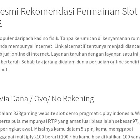
 Resmi Rekomendasi Permainan Slot
2
populer daripada kasino fisik. Tanpa kerumitan di kenyamanan ru
nda mempunyai internet. Link alternatif tentunya menjadi dianta
 judi online di internet. Layanan taruhan dengan layanan satu ini
bertaruh. Sebab tak jarang didalam dunia perjudian online sendiri
rnet.
 Via Dana / Ovo/ No Rekening
 dalam 333gaming website slot demo pragmatic play indonesia. Wi
serta pula mempunyai RTP yang amat luar biasa ialah sebesar 97
ki peringkat awal. Misalnya kamu dalam 5 spin, kamu menggapai
apai multiply x100 berarti 100 ribu kamu bisa di kalikan 100 yan