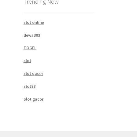
Trending Now
slot online
dewa303
TOGEL
slot
slot gacor
slot88
Slot gacor