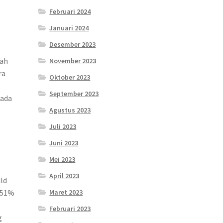
Februari 2024
Januari 2024
Desember 2023
mah
November 2023
ra
Oktober 2023
September 2023
 ada
Agustus 2023
Juli 2023
Juni 2023
Mei 2023
April 2023
ld
, 51%
Maret 2023
Februari 2023
g