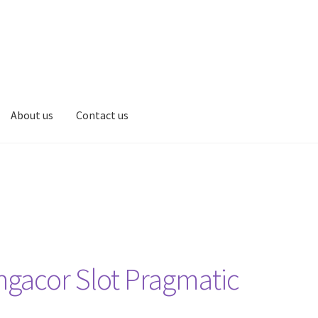
About us
Contact us
hgacor Slot Pragmatic