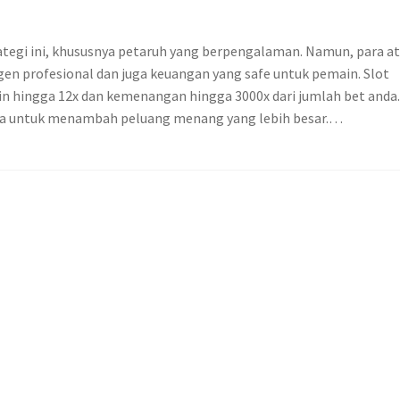
ategi ini, khususnya petaruh yang berpengalaman. Namun, para at
 agen profesional dan juga keuangan yang safe untuk pemain. Slot
n hingga 12x dan kemenangan hingga 3000x dari jumlah bet anda
nda untuk menambah peluang menang yang lebih besar.…