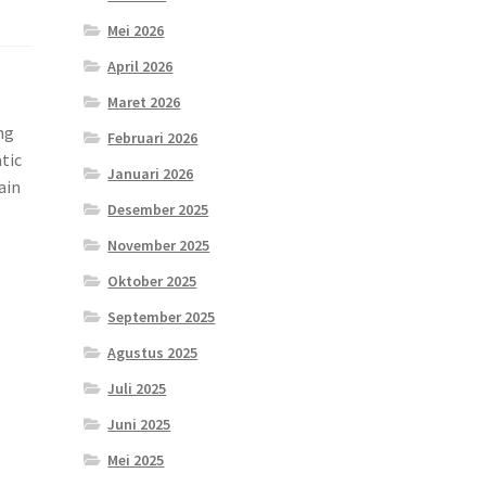
Mei 2026
April 2026
Maret 2026
ng
Februari 2026
tic
Januari 2026
ain
Desember 2025
November 2025
Oktober 2025
September 2025
Agustus 2025
Juli 2025
Juni 2025
Mei 2025