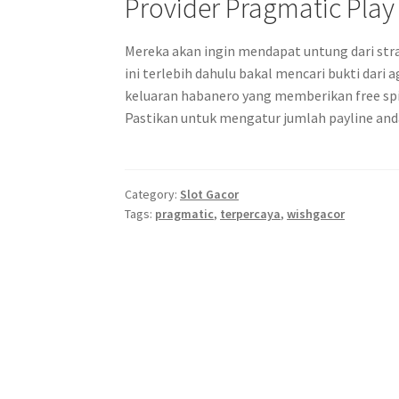
Provider Pragmatic Play
Mereka akan ingin mendapat untung dari str
ini terlebih dahulu bakal mencari bukti dari
keluaran habanero yang memberikan free spi
Pastikan untuk mengatur jumlah payline a
Category:
Slot Gacor
Tags:
pragmatic
,
terpercaya
,
wishgacor