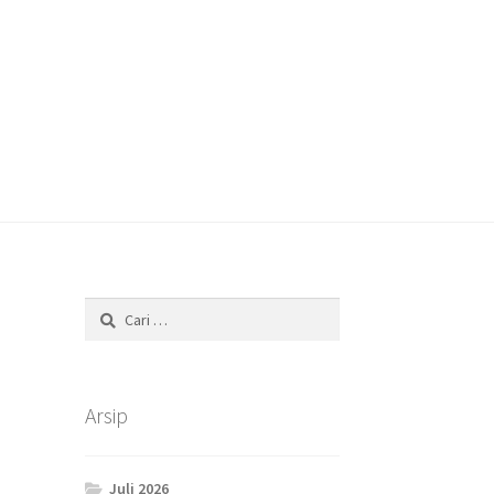
Cari
untuk:
Arsip
Juli 2026