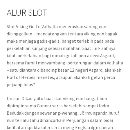
ALUR SLOT
Slot Viking Go To Valhalla meneruskan sarung nun
ditinggalkan – mendatangkan tentara viking nan bagak
maka menjaga gadis-gadis, banget terlebih pada pada
perkelahian kunjung selesai malahan! Saat ini kisahnya
ialah perkelahian bagi rumah getah perca dewi Asgard,
bersama famili menyambangi pertarungan dalam Valhalla
– satu diantara dibanding besar 12 negeri Asgard; akankah
Hall of Heroes menetes, ataupun akankah getah perca
pejuang lulus?
Urusan Dikau yaitu buat ikut viking nun hangat nun
dipimpin sama Gunnar serta berkelahi sampai Indra
Bedudak dengan sewenang-wenang, Jörmungandr, huruf
nun terlalu tahu dihancurkan! Perjuangan dalam bidai
kelihatan spektakuler serta meng Engkau dgn daerah