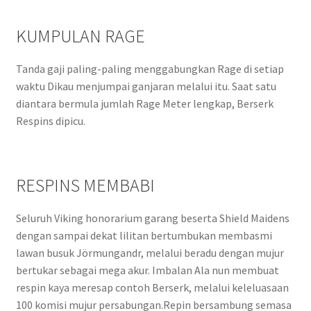
KUMPULAN RAGE
Tanda gaji paling-paling menggabungkan Rage di setiap
waktu Dikau menjumpai ganjaran melalui itu. Saat satu
diantara bermula jumlah Rage Meter lengkap, Berserk
Respins dipicu.
RESPINS MEMBABI
Seluruh Viking honorarium garang beserta Shield Maidens
dengan sampai dekat lilitan bertumbukan membasmi
lawan busuk Jörmungandr, melalui beradu dengan mujur
bertukar sebagai mega akur. Imbalan Ala nun membuat
respin kaya meresap contoh Berserk, melalui keleluasaan
100 komisi mujur persabungan.Repin bersambung semasa