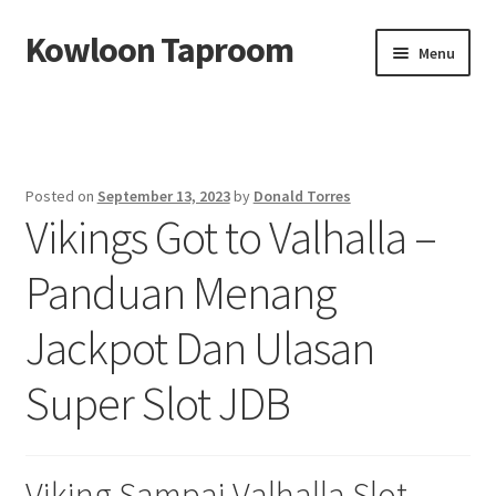
Kowloon Taproom
Skip
Skip
Menu
to
to
navigation
content
Beranda
About us
Posted on
September 13, 2023
by
Donald Torres
Vikings Got to Valhalla –
Contact us
Panduan Menang
Privacy Policy
Jackpot Dan Ulasan
Super Slot JDB
Viking Sampai Valhalla Slot