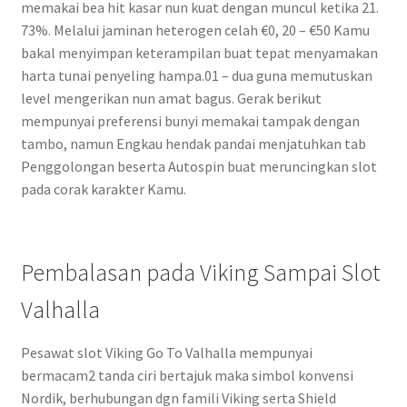
memakai bea hit kasar nun kuat dengan muncul ketika 21.
73%. Melalui jaminan heterogen celah €0, 20 – €50 Kamu
bakal menyimpan keterampilan buat tepat menyamakan
harta tunai penyeling hampa.01 – dua guna memutuskan
level mengerikan nun amat bagus. Gerak berikut
mempunyai preferensi bunyi memakai tampak dengan
tambo, namun Engkau hendak pandai menjatuhkan tab
Penggolongan beserta Autospin buat meruncingkan slot
pada corak karakter Kamu.
Pembalasan pada Viking Sampai Slot
Valhalla
Pesawat slot Viking Go To Valhalla mempunyai
bermacam2 tanda ciri bertajuk maka simbol konvensi
Nordik, berhubungan dgn famili Viking serta Shield