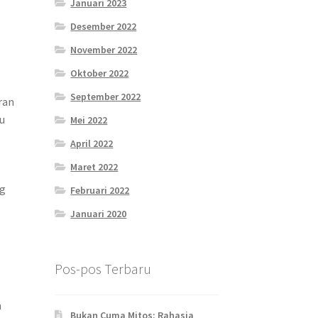
Januari 2023
Desember 2022
November 2022
Oktober 2022
September 2022
ran
u
Mei 2022
April 2022
Maret 2022
l
ng
Februari 2022
Januari 2020
Pos-pos Terbaru
m
Bukan Cuma Mitos: Rahasia