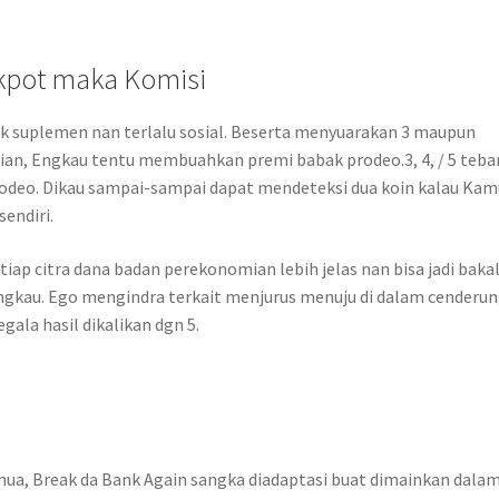
kpot maka Komisi
k suplemen nan terlalu sosial. Beserta menyuarakan 3 maupun
ian, Engkau tentu membuahkan premi babak prodeo.3, 4, / 5 teba
odeo. Dikau sampai-sampai dapat mendeteksi dua koin kalau Kam
endiri.
tiap citra dana badan perekonomian lebih jelas nan bisa jadi baka
kau. Ego mengindra terkait menjurus menuju di dalam cenderu
egala hasil dikalikan dgn 5.
ua, Break da Bank Again sangka diadaptasi buat dimainkan dala