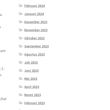
Februari 2024
Januari 2024
du
Desember 2023
a
November 2023
Oktober 2023
September 2023
alam
Agustus 2023
Juli 2023
 1-
Juni 2023
o.
Mei 2023
April 2023
Maret 2023
ifat
Februari 2023