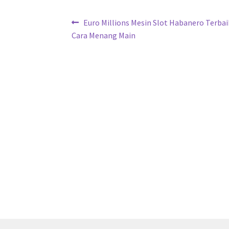
Navigasi
Previous
Euro Millions Mesin Slot Habanero Terbai
post:
Cara Menang Main
pos