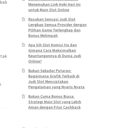
ebab
Menemukan Link Hoki Hari Ini
untuk Main Slot Online
Rasakan Sensasi Judi Slot
Lengkap Semua Provider dengan
Pilihan Game Terlengkap dan
Bonus Melimpah
Apa Sih Slot Komisi Itu dan
Gimana Cara Maksimalkan
 tak
Keuntungannya di Dunia Judi
Online?
Bukan Sekadar Putaran:
Bagaimana Grafik Terbaik di
Judi Slot Menciptakan
n
Pengalaman yang Nyaris Nyata
Bukan Cuma Bonus Biasa:
Strategi Main Slot yang Lebih
Aman dengan Fitur Cashback