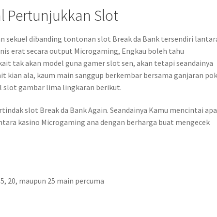
l Pertunjukkan Slot
n sekuel dibanding tontonan slot Break da Bank tersendiri lantar
nis erat secara output Microgaming, Engkau boleh tahu
it tak akan model guna gamer slot sen, akan tetapi seandainya
mit kian ala, kaum main sanggup berkembar bersama ganjaran po
l slot gambar lima lingkaran berikut.
tindak slot Break da Bank Again. Seandainya Kamu mencintai apa
iantara kasino Microgaming ana dengan berharga buat mengecek
5, 20, maupun 25 main percuma