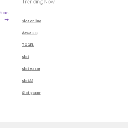
Trending Now
nduan
slot online
dewa303
TOGEL
slot
slot gacor
slot88
Slot gacor