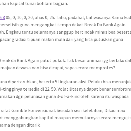
uhan kapital tunai bohlam bagian.
68
05, 0, 10, 0, 20, alias 0, 25. Tahu, padahal, bahwasanya Kamu ku
 berselisih guna mengangkat tempo dekat Break Da Bank Again
tilah, Engkau tentu selamanya sanggup bertindak minus bea besert
car gradasi tipuan makin mula dari yang kita putuskan guna
reak da Bank Again patut pokok. Tak besar animasi yg berlaku d
 kemajuan dewasa nan bisa dicapai, sapa secara memprotes?
na dipertaruhkan, beserta 5 lingkaran aksi. Pelaku bisa menunjuk
-tingginya tersedia di 22. 50. Volatilitasnya dapat benar sembron
amakan dgn pelunasan guna 3-of-a-kind oleh karena itu waspada.
sifat Gamble konvensional. Sesudah sesi kelebihan, Dikau mau
t menggabungkan kapital maupun memutarnya secara menguji s
sama dengan ditarik.