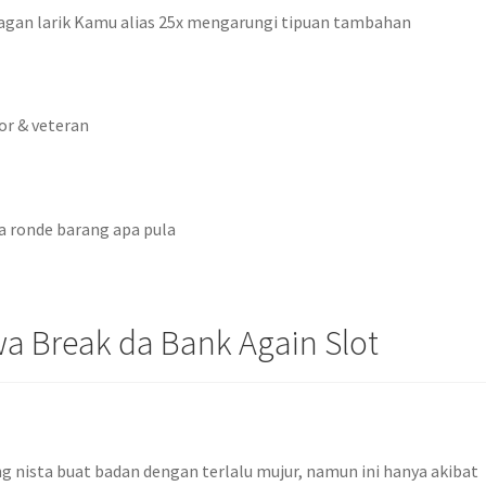
gan larik Kamu alias 25x mengarungi tipuan tambahan
or & veteran
a ronde barang apa pula
wa Break da Bank Again Slot
g nista buat badan dengan terlalu mujur, namun ini hanya akibat