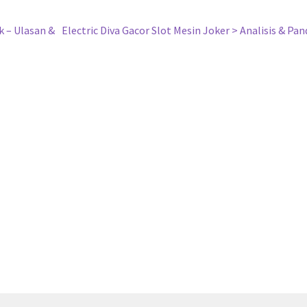
Next
k – Ulasan &
Electric Diva Gacor Slot Mesin Joker > Analisis & Pa
post: