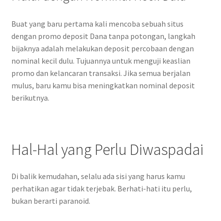
Buat yang baru pertama kali mencoba sebuah situs
dengan promo deposit Dana tanpa potongan, langkah
bijaknya adalah melakukan deposit percobaan dengan
nominal kecil dulu. Tujuannya untuk menguji keaslian
promo dan kelancaran transaksi. Jika semua berjalan
mulus, baru kamu bisa meningkatkan nominal deposit
berikutnya.
Hal-Hal yang Perlu Diwaspadai
Di balik kemudahan, selalu ada sisi yang harus kamu
perhatikan agar tidak terjebak. Berhati-hati itu perlu,
bukan berarti paranoid.