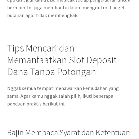
bermain. Ini juga membantu dalam mengontrol budget
bulanan agar tidak membengkak.
Tips Mencari dan
Memanfaatkan Slot Deposit
Dana Tanpa Potongan
Nggak semua tempat menawarkan kemudahan yang
sama. Agar kamu nggak salah pilih, ikuti beberapa
panduan praktis berikut ini.
Rajin Membaca Syarat dan Ketentuan