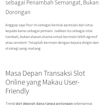
sebagai Penambah Semangat, Bukan
Dorongan
Anggap saja fitur ini sebagai bentuk apresiasi dari situs
kepada kamu sebagai pemain. Jadikan itu sebagai nilai
tambah, bukan alasan utama untuk bermain lebih agresif
atau ceroboh. Tetaplah bermain dengan kepala dingin dan
strategi yang matang.
Masa Depan Transaksi Slot
Online yang Makau User-
Friendly
Trend
slot deposit dana tanpa potongan
sebenarnya