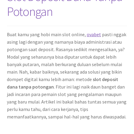
Potongan
Buat kamu yang hobi main slot online,
ovabet
pasti nggak
asing lagi dengan yang namanya biaya administrasi atau
potongan saat deposit. Rasanya sedikit mengesalkan, ya?
Modal yang seharusnya bisa diputar untuk dapat lebih
banyak putaran, malah berkurang duluan sebelum mulai
main. Nah, kabar baiknya, sekarang ada solusi yang bikin
dompet digital kamu lebih aman: metode
slot deposit
dana tanpa potongan
. Fitur ini lagi naik daun banget dan
jadi incaran para pemain slot yang pengalaman maupun
yang baru mulai. Artikel ini bakal bahas tuntas semua yang
perlu kamu tahu, dari cara kerjanya, tips
memanfaatkannya, sampai hal-hal yang harus diwaspadai.