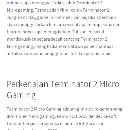
online
siapa menggaet fokus ialah Terminator 2
Microgaming. Terpacu dari film ikonik Terminator 2:
Judgment Day, game ini memberikan kejadian bermain
siapa menggetarkan bersama visual apa mempesona dan
feature bonus apa menggiurkan. Tulisan ini bakal
mendiskusikan secara detail tentang Terminator 2
Microgaming, menghadiahkan data siapa bermanfaat
untuk sekumpulan penggemar slot dan pemain muda.
Perkenalan Terminator 2 Micro
Gaming
Terminator 2 Micro Gaming adalah gim slot rekaman yang
dirilis oleh Microgaming, keliru no.1 provider device soft
tempat berjudi terkemuka di bumi. Slot Gacor ini