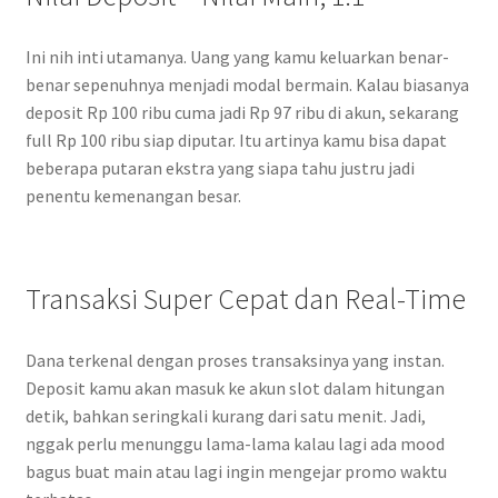
Ini nih inti utamanya. Uang yang kamu keluarkan benar-
benar sepenuhnya menjadi modal bermain. Kalau biasanya
deposit Rp 100 ribu cuma jadi Rp 97 ribu di akun, sekarang
full Rp 100 ribu siap diputar. Itu artinya kamu bisa dapat
beberapa putaran ekstra yang siapa tahu justru jadi
penentu kemenangan besar.
Transaksi Super Cepat dan Real-Time
Dana terkenal dengan proses transaksinya yang instan.
Deposit kamu akan masuk ke akun slot dalam hitungan
detik, bahkan seringkali kurang dari satu menit. Jadi,
nggak perlu menunggu lama-lama kalau lagi ada mood
bagus buat main atau lagi ingin mengejar promo waktu