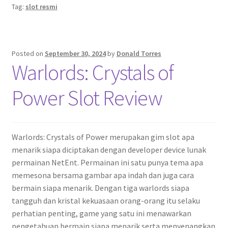
Tag:
slot resmi
Posted on
September 30, 2024
by
Donald Torres
Warlords: Crystals of
Power Slot Review
Warlords: Crystals of Power merupakan gim slot apa
menarik siapa diciptakan dengan developer device lunak
permainan NetEnt. Permainan ini satu punya tema apa
memesona bersama gambar apa indah dan juga cara
bermain siapa menarik. Dengan tiga warlords siapa
tangguh dan kristal kekuasaan orang-orang itu selaku
perhatian penting, game yang satu ini menawarkan
pengetahuan bermain siapa menarik serta menyenangkan