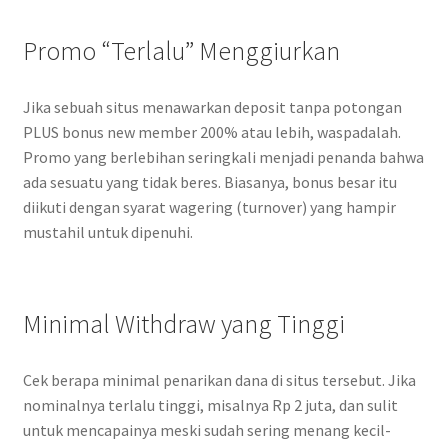
Promo “Terlalu” Menggiurkan
Jika sebuah situs menawarkan deposit tanpa potongan
PLUS bonus new member 200% atau lebih, waspadalah.
Promo yang berlebihan seringkali menjadi penanda bahwa
ada sesuatu yang tidak beres. Biasanya, bonus besar itu
diikuti dengan syarat wagering (turnover) yang hampir
mustahil untuk dipenuhi.
Minimal Withdraw yang Tinggi
Cek berapa minimal penarikan dana di situs tersebut. Jika
nominalnya terlalu tinggi, misalnya Rp 2 juta, dan sulit
untuk mencapainya meski sudah sering menang kecil-