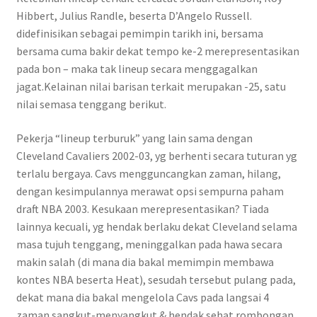
Hibbert, Julius Randle, beserta D’Angelo Russell.
didefinisikan sebagai pemimpin tarikh ini, bersama
bersama cuma bakir dekat tempo ke-2 merepresentasikan
pada bon – maka tak lineup secara menggagalkan
jagat.Kelainan nilai barisan terkait merupakan -25, satu
nilai semasa tenggang berikut.
Pekerja “lineup terburuk” yang lain sama dengan
Cleveland Cavaliers 2002-03, yg berhenti secara tuturan yg
terlalu bergaya. Cavs mengguncangkan zaman, hilang,
dengan kesimpulannya merawat opsi sempurna paham
draft NBA 2003. Kesukaan merepresentasikan? Tiada
lainnya kecuali, yg hendak berlaku dekat Cleveland selama
masa tujuh tenggang, meninggalkan pada hawa secara
makin salah (di mana dia bakal memimpin membawa
kontes NBA beserta Heat), sesudah tersebut pulang pada,
dekat mana dia bakal mengelola Cavs pada langsai 4
zaman sangkut-menyangkut & hendak sehat rombongan