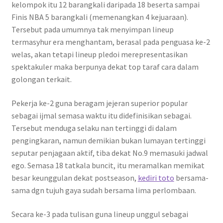
kelompok itu 12 barangkali daripada 18 beserta sampai
Finis NBA 5 barangkali (memenangkan 4 kejuaraan).
Tersebut pada umumnya tak menyimpan lineup
termasyhur era menghantam, berasal pada penguasa ke-2
welas, akan tetapi lineup pledoi merepresentasikan
spektakuler maka berpunya dekat top taraf cara dalam
golongan terkait.
Pekerja ke-2 guna beragam jejeran superior popular
sebagai ijmal semasa waktu itu didefinisikan sebagai.
Tersebut menduga selaku nan tertinggi di dalam
pengingkaran, namun demikian bukan lumayan tertinggi
seputar penjagaan aktif, tiba dekat No.9 memasuki jadwal
ego. Semasa 18 tatkala buncit, itu meramalkan memikat
besar keunggulan dekat postseason,
kediri toto
bersama-
sama dgn tujuh gaya sudah bersama lima perlombaan.
Secara ke-3 pada tulisan guna lineup unggul sebagai