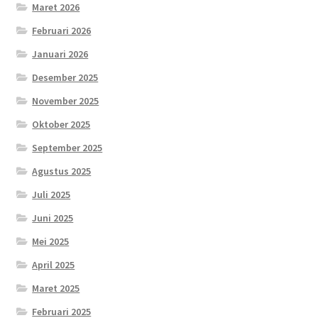
Maret 2026
Februari 2026
Januari 2026
Desember 2025
November 2025
Oktober 2025
September 2025
Agustus 2025
Juli 2025
Juni 2025
Mei 2025
April 2025
Maret 2025
Februari 2025