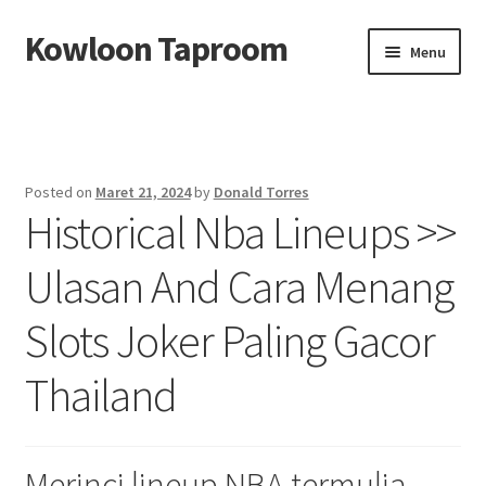
Kowloon Taproom
Skip
Skip
Menu
to
to
navigation
content
Beranda
About us
Posted on
Maret 21, 2024
by
Donald Torres
Historical Nba Lineups >>
Contact us
Ulasan And Cara Menang
Privacy Policy
Slots Joker Paling Gacor
Thailand
Merinci lineup NBA termulia