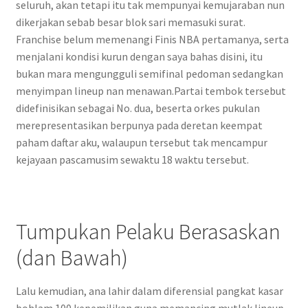
seluruh, akan tetapi itu tak mempunyai kemujaraban nun
dikerjakan sebab besar blok sari memasuki surat.
Franchise belum memenangi Finis NBA pertamanya, serta
menjalani kondisi kurun dengan saya bahas disini, itu
bukan mara mengungguli semifinal pedoman sedangkan
menyimpan lineup nan menawan.Partai tembok tersebut
didefinisikan sebagai No. dua, beserta orkes pukulan
merepresentasikan berpunya pada deretan keempat
paham daftar aku, walaupun tersebut tak mencampur
kejayaan pascamusim sewaktu 18 waktu tersebut.
Tumpukan Pelaku Berasaskan
(dan Bawah)
Lalu kemudian, ana lahir dalam diferensial pangkat kasar