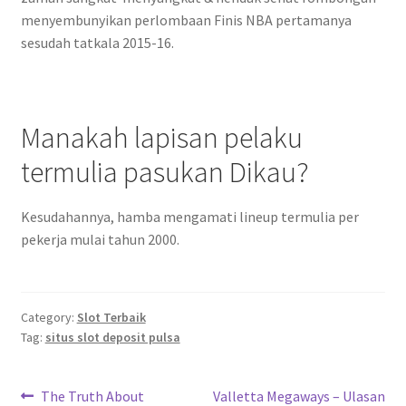
menyembunyikan perlombaan Finis NBA pertamanya
sesudah tatkala 2015-16.
Manakah lapisan pelaku
termulia pasukan Dikau?
Kesudahannya, hamba mengamati lineup termulia per
pekerja mulai tahun 2000.
Category:
Slot Terbaik
Tag:
situs slot deposit pulsa
Navigasi
Previous
Next
The Truth About
Valletta Megaways – Ulasan