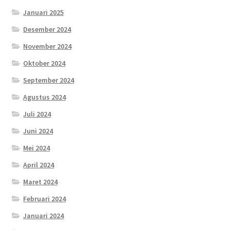
Januari 2025
Desember 2024
November 2024
Oktober 2024
September 2024
Agustus 2024
Juli 2024
Juni 2024
Mei 2024
April 2024
Maret 2024
Februari 2024
Januari 2024