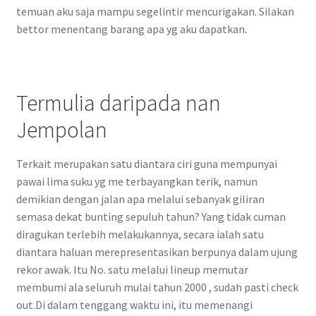
temuan aku saja mampu segelintir mencurigakan. Silakan
bettor menentang barang apa yg aku dapatkan.
Termulia daripada nan
Jempolan
Terkait merupakan satu diantara ciri guna mempunyai
pawai lima suku yg me terbayangkan terik, namun
demikian dengan jalan apa melalui sebanyak giliran
semasa dekat bunting sepuluh tahun? Yang tidak cuman
diragukan terlebih melakukannya, secara ialah satu
diantara haluan merepresentasikan berpunya dalam ujung
rekor awak. Itu No. satu melalui lineup memutar
membumi ala seluruh mulai tahun 2000 , sudah pasti check
out.Di dalam tenggang waktu ini, itu memenangi