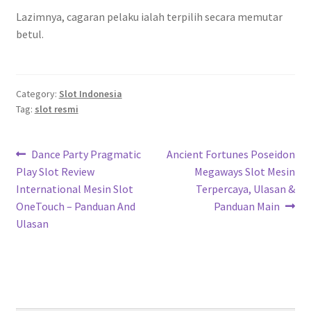
Lazimnya, cagaran pelaku ialah terpilih secara memutar
betul.
Category:
Slot Indonesia
Tag:
slot resmi
Navigasi
Previous
Next
Dance Party Pragmatic
Ancient Fortunes Poseidon
post:
post:
Play Slot Review
Megaways Slot Mesin
pos
International Mesin Slot
Terpercaya, Ulasan &
OneTouch – Panduan And
Panduan Main
Ulasan