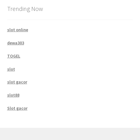
Trending Now
slot online
dewa303
TOGEL
slot
slot gacor
slot88
Slot gacor