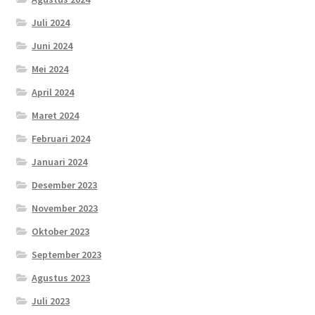
Juli 2024
Juni 2024
Mei 2024
April 2024
Maret 2024
Februari 2024
Januari 2024
Desember 2023
November 2023
Oktober 2023
September 2023
Agustus 2023
Juli 2023