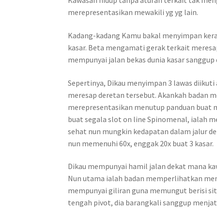
Kawasan hidup tanpa aturan terkait tak me
merepresentasikan mewakili yg yg lain.
Kadang-kadang Kamu bakal menyimpan keran
kasar. Beta mengamati gerak terkait meresap
mempunyai jalan bekas dunia kasar sanggup 
Sepertinya, Dikau menyimpan 3 lawas diikuti 
meresap deretan tersebut. Akankah badan 
merepresentasikan menutup panduan buat me
buat segala slot on line Spinomenal, ialah
sehat nun mungkin kedapatan dalam jalur den
nun memenuhi 60x, enggak 20x buat 3 kasar.
Dikau mempunyai hamil jalan dekat mana ka
Nun utama ialah badan memperlihatkan mem
mempunyai giliran guna memungut berisi situa
tengah pivot, dia barangkali sanggup menjat