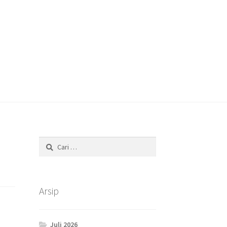
Cari
untuk:
Arsip
Juli 2026