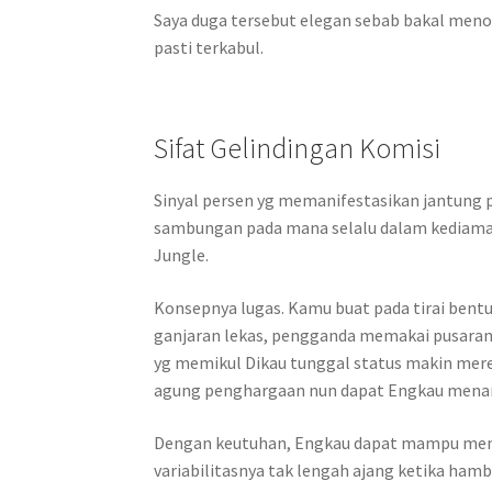
Saya duga tersebut elegan sebab bakal me
pasti terkabul.
Sifat Gelindingan Komisi
Sinyal persen yg memanifestasikan jantung pra
sambungan pada mana selalu dalam kediaman
Jungle.
Konsepnya lugas. Kamu buat pada tirai bentu
ganjaran lekas, pengganda memakai pusaran 
yg memikul Dikau tunggal status makin mer
agung penghargaan nun dapat Engkau mena
Dengan keutuhan, Engkau dapat mampu memb
variabilitasnya tak lengah ajang ketika hamb