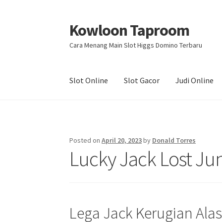
Kowloon Taproom
Skip
Skip
to
to
Cara Menang Main Slot Higgs Domino Terbaru
navigation
content
Slot Online
Slot Gacor
Judi Online
Beranda
About us
Contact us
Privacy Policy
Posted on
April 20, 2023
by
Donald Torres
Lucky Jack Lost Ju
Lega Jack Kerugian Ala