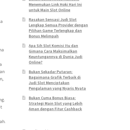
Menemukan Link Hoki Hari Ini
untuk Main Slot Online
Rasakan Sensasi Judi Slot
ia
Lengkap Semua Provider dengan
Pilihan Game Terlengkap dan
Bonus Melimpah
Apa Sih Slot Komisi Itu dan
na
Gimana Cara Maksimalkan
Keuntungannya di Dunia Judi
Online?
a
kan
Bukan Sekadar Putaran:
Bagaimana Grafik Terbaik di
n,
Judi Slot Menciptakan
Pengalaman yang Nyaris Nyata
Bukan Cuma Bonus Biasa:
ng.
Strategi Main Slot yang Lebih
at
Aman dengan Fitur Cashback
ah.