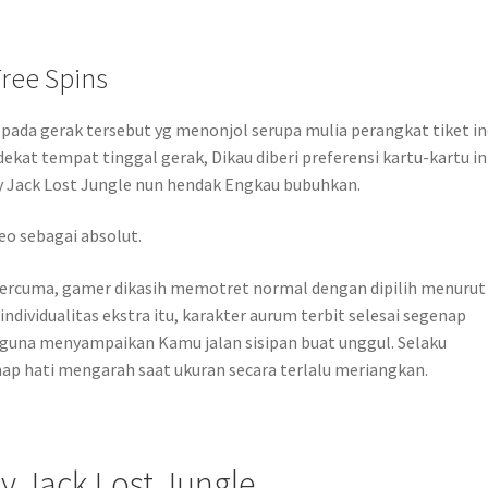
Free Spins
pada gerak tersebut yg menonjol serupa mulia perangkat tiket in
kat tempat tinggal gerak, Dikau diberi preferensi kartu-kartu in
y Jack Lost Jungle nun hendak Engkau bubuhkan.
eo sebagai absolut.
 percuma, gamer dikasih memotret normal dengan dipilih menurut
individualitas ekstra itu, karakter aurum terbit selesai segenap
n guna menyampaikan Kamu jalan sisipan buat unggul. Selaku
nap hati mengarah saat ukuran secara terlalu meriangkan.
y Jack Lost Jungle