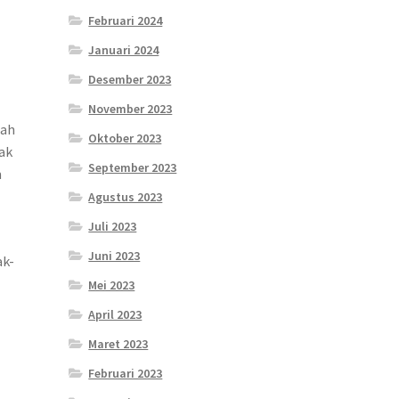
Februari 2024
Januari 2024
Desember 2023
November 2023
lah
Oktober 2023
tak
September 2023
m
Agustus 2023
Juli 2023
Juni 2023
ak-
Mei 2023
April 2023
Maret 2023
Februari 2023