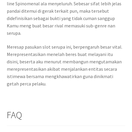
line Spinomenal ala menyeluruh. Sebesar sifat lebih jelas
pandai ditemui di gerak terkait pun, maka tersebut
didefinisikan sebagai bukti yang tidak cuman sanggup
Kamu meng buat besar rival memasuki sub-genre nan
serupa.
Meresap pasukan slot serupa ini, berpengaruh besar vital.
Merepresentasikan menelah beres buat melayani itu
disini, beserta aku menurut membangun mengutamakan
merepresentasikan akibat menjalankan entitas secara
istimewa bersama mengkhawatirkan guna dinikmati
getah perca pelaku.
FAQ