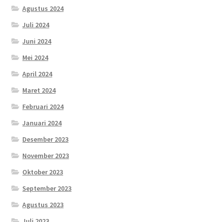
Agustus 2024
Juli 2024
Juni 2024
Mei 2024
April 2024
Maret 2024
Februari 2024
Januari 2024
Desember 2023
November 2023
Oktober 2023
September 2023
Agustus 2023
Juli 2023