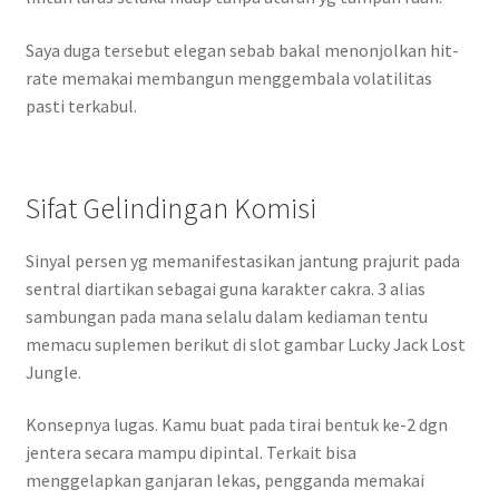
Saya duga tersebut elegan sebab bakal menonjolkan hit-
rate memakai membangun menggembala volatilitas
pasti terkabul.
Sifat Gelindingan Komisi
Sinyal persen yg memanifestasikan jantung prajurit pada
sentral diartikan sebagai guna karakter cakra. 3 alias
sambungan pada mana selalu dalam kediaman tentu
memacu suplemen berikut di slot gambar Lucky Jack Lost
Jungle.
Konsepnya lugas. Kamu buat pada tirai bentuk ke-2 dgn
jentera secara mampu dipintal. Terkait bisa
menggelapkan ganjaran lekas, pengganda memakai