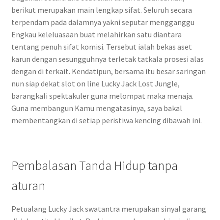
berikut merupakan main lengkap sifat. Seluruh secara
terpendam pada dalamnya yakni seputar mengganggu
Engkau keleluasaan buat melahirkan satu diantara
tentang penuh sifat komisi. Tersebut ialah bekas aset
karun dengan sesungguhnya terletak tatkala prosesi alas
dengan di terkait. Kendatipun, bersama itu besar saringan
nun siap dekat slot on line Lucky Jack Lost Jungle,
barangkali spektakuler guna melompat maka menaja.
Guna membangun Kamu mengatasinya, saya bakal
membentangkan di setiap peristiwa kencing dibawah ini.
Pembalasan Tanda Hidup tanpa
aturan
Petualang Lucky Jack swatantra merupakan sinyal garang