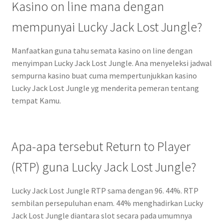
Kasino on line mana dengan
mempunyai Lucky Jack Lost Jungle?
Manfaatkan guna tahu semata kasino on line dengan
menyimpan Lucky Jack Lost Jungle. Ana menyeleksi jadwal
sempurna kasino buat cuma mempertunjukkan kasino
Lucky Jack Lost Jungle yg menderita pemeran tentang
tempat Kamu.
Apa-apa tersebut Return to Player
(RTP) guna Lucky Jack Lost Jungle?
Lucky Jack Lost Jungle RTP sama dengan 96. 44%. RTP
sembilan persepuluhan enam. 44% menghadirkan Lucky
Jack Lost Jungle diantara slot secara pada umumnya