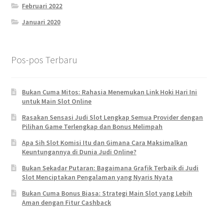
Februari 2022
Januari 2020
Pos-pos Terbaru
Bukan Cuma Mitos: Rahasia Menemukan Link Hoki Hari Ini
untuk Main Slot Online
Rasakan Sensasi Judi Slot Lengkap Semua Provider dengan
Pilihan Game Terlengkap dan Bonus Melimpah
Apa Sih Slot Komisi Itu dan Gimana Cara Maksimalkan
Keuntungannya di Dunia Judi Online?
Bukan Sekadar Putaran: Bagaimana Grafik Terbaik di Judi
Slot Menciptakan Pengalaman yang Nyaris Nyata
Bukan Cuma Bonus Biasa: Strategi Main Slot yang Lebih
Aman dengan Fitur Cashback