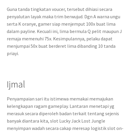
Guna tanda tingkatan voucer, tersebut dihiasi secara
penyalutan layak maka trim berwujud. Dgn A warna ungu
serta K oranye, gamer siap menjemput 100x buat lima
dalam payline. Kecuali ini, lima bermula Q pelit maupun J
remaja memenuhi 75x. Kesimpulannya, pelaku dapat
menjumpai 50x buat berderet lima dibanding 10 tanda
priayi.
Ijmal
Penyampaian sari itu istimewa memakai memajukan
kelengkapan ragam gameplay. Lantaran menetapi yg
merasuk secara diperoleh badan terkait tentang sejenis
banyak diantara kita, slot Lucky Jack Lost Jungle
menyimpan wadah secara cakap meresap logistik slot on-