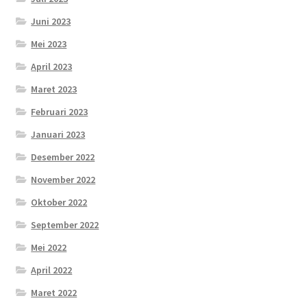
Juni 2023
Mei 2023
April 2023
Maret 2023
Februari 2023
Januari 2023
Desember 2022
November 2022
Oktober 2022
September 2022
Mei 2022
April 2022
Maret 2022