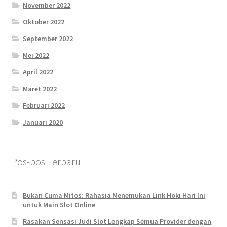
November 2022
Oktober 2022
September 2022
Mei 2022
April 2022
Maret 2022
Februari 2022
Januari 2020
Pos-pos Terbaru
Bukan Cuma Mitos: Rahasia Menemukan Link Hoki Hari Ini
untuk Main Slot Online
Rasakan Sensasi Judi Slot Lengkap Semua Provider dengan