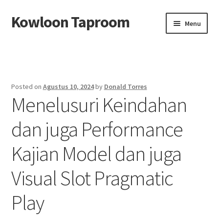
Kowloon Taproom
Skip
Skip
Menu
to
to
navigation
content
Beranda
About us
Posted on
Agustus 10, 2024
by
Donald Torres
Menelusuri Keindahan
Contact us
dan juga Performance
Privacy Policy
Kajian Model dan juga
Visual Slot Pragmatic
Play