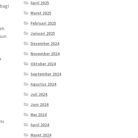
April 2025
bagi
Maret 2025
Februari 2025
jah
Januari 2025
sun
Desember 2024
November 2024
a
Oktober 2024
September 2024
Agustus 2024
Juli 2024
Juni 2024
Mei 2024
mu
April 2024
Maret 2024