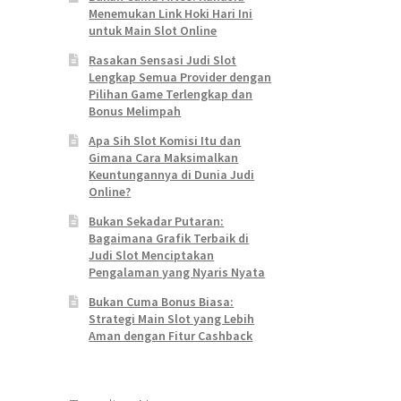
Menemukan Link Hoki Hari Ini
untuk Main Slot Online
Rasakan Sensasi Judi Slot
Lengkap Semua Provider dengan
Pilihan Game Terlengkap dan
Bonus Melimpah
Apa Sih Slot Komisi Itu dan
Gimana Cara Maksimalkan
Keuntungannya di Dunia Judi
Online?
Bukan Sekadar Putaran:
Bagaimana Grafik Terbaik di
Judi Slot Menciptakan
Pengalaman yang Nyaris Nyata
Bukan Cuma Bonus Biasa:
Strategi Main Slot yang Lebih
Aman dengan Fitur Cashback