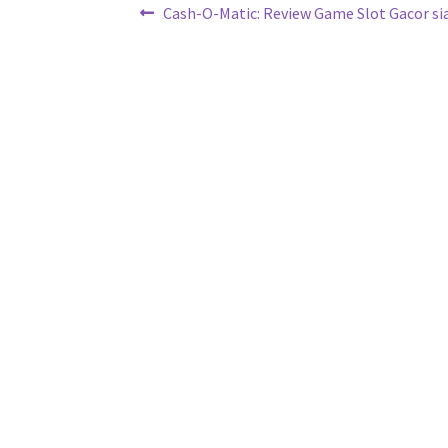
Navigasi
Previous
Cash-O-Matic: Review Game Slot Gacor si
post:
pos