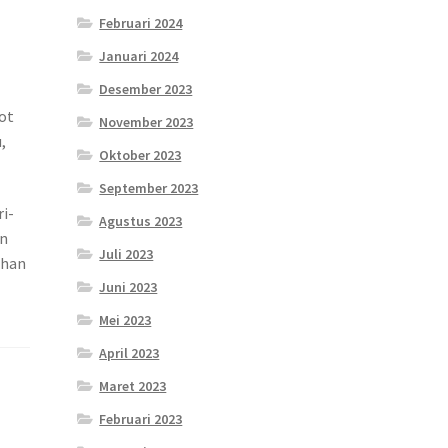
Februari 2024
Januari 2024
Desember 2023
ot
November 2023
,
Oktober 2023
September 2023
i-
Agustus 2023
in
Juli 2023
ehan
Juni 2023
Mei 2023
April 2023
Maret 2023
Februari 2023