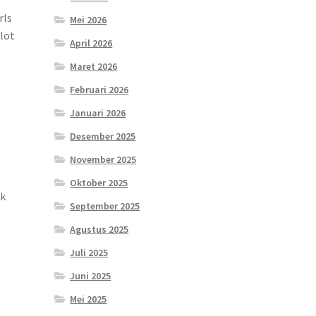
rls
Mei 2026
slot
April 2026
Maret 2026
Februari 2026
Januari 2026
Desember 2025
November 2025
Oktober 2025
ak
September 2025
Agustus 2025
Juli 2025
Juni 2025
Mei 2025