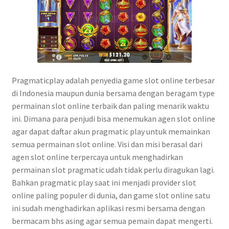
Pragmaticplay adalah penyedia game slot online terbesar
di Indonesia maupun dunia bersama dengan beragam type
permainan slot online terbaik dan paling menarik waktu
ini. Dimana para penjudi bisa menemukan agen slot online
agar dapat daftar akun pragmatic play untuk memainkan
semua permainan slot online. Visi dan misi berasal dari
agen slot online terpercaya untuk menghadirkan
permainan slot pragmatic udah tidak perlu diragukan lagi.
Bahkan pragmatic play saat ini menjadi provider slot
online paling populer di dunia, dan game slot online satu
ini sudah menghadirkan aplikasi resmi bersama dengan
bermacam bhs asing agar semua pemain dapat mengerti.