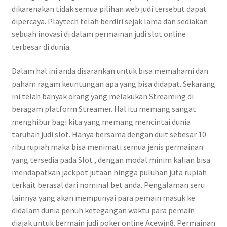
dikarenakan tidak semua pilihan web judi tersebut dapat
dipercaya. Playtech telah berdiri sejak lama dan sediakan
sebuah inovasi di dalam permainan judi slot online
terbesar di dunia.
Dalam hal ini anda disarankan untuk bisa memahami dan
paham ragam keuntungan apa yang bisa didapat. Sekarang
ini telah banyak orang yang melakukan Streaming di
beragam platform Streamer. Hal itu memang sangat
menghibur bagi kita yang memang mencintai dunia
taruhan judi slot. Hanya bersama dengan duit sebesar 10
ribu rupiah maka bisa menimati semua jenis permainan
yang tersedia pada Slot , dengan modal minim kalian bisa
mendapatkan jackpot jutaan hingga puluhan juta rupiah
terkait berasal dari nominal bet anda. Pengalaman seru
lainnya yang akan mempunyai para pemain masuk ke
didalam dunia penuh ketegangan waktu para pemain
diajak untuk bermain judi poker online Acewin8. Permainan