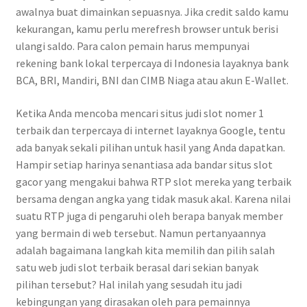
awalnya buat dimainkan sepuasnya. Jika credit saldo kamu
kekurangan, kamu perlu merefresh browser untuk berisi
ulangi saldo. Para calon pemain harus mempunyai
rekening bank lokal terpercaya di Indonesia layaknya bank
BCA, BRI, Mandiri, BNI dan CIMB Niaga atau akun E-Wallet.
Ketika Anda mencoba mencari situs judi slot nomer 1
terbaik dan terpercaya di internet layaknya Google, tentu
ada banyak sekali pilihan untuk hasil yang Anda dapatkan.
Hampir setiap harinya senantiasa ada bandar situs slot
gacor yang mengakui bahwa RTP slot mereka yang terbaik
bersama dengan angka yang tidak masuk akal. Karena nilai
suatu RTP juga di pengaruhi oleh berapa banyak member
yang bermain di web tersebut. Namun pertanyaannya
adalah bagaimana langkah kita memilih dan pilih salah
satu web judi slot terbaik berasal dari sekian banyak
pilihan tersebut? Hal inilah yang sesudah itu jadi
kebingungan yang dirasakan oleh para pemainnya