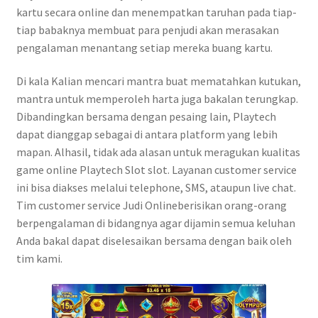
kartu secara online dan menempatkan taruhan pada tiap-
tiap babaknya membuat para penjudi akan merasakan
pengalaman menantang setiap mereka buang kartu.
Di kala Kalian mencari mantra buat mematahkan kutukan,
mantra untuk memperoleh harta juga bakalan terungkap.
Dibandingkan bersama dengan pesaing lain, Playtech
dapat dianggap sebagai di antara platform yang lebih
mapan. Alhasil, tidak ada alasan untuk meragukan kualitas
game online Playtech Slot slot. Layanan customer service
ini bisa diakses melalui telephone, SMS, ataupun live chat.
Tim customer service Judi Onlineberisikan orang-orang
berpengalaman di bidangnya agar dijamin semua keluhan
Anda bakal dapat diselesaikan bersama dengan baik oleh
tim kami.