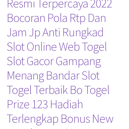
Resmi Terpercaya 2022
Bocoran Pola Rtp Dan
Jam Jp Anti Rungkad
Slot Online Web Togel
Slot Gacor Gampang
Menang Bandar Slot
Togel Terbaik Bo Togel
Prize 123 Hadiah
Terlengkap Bonus New