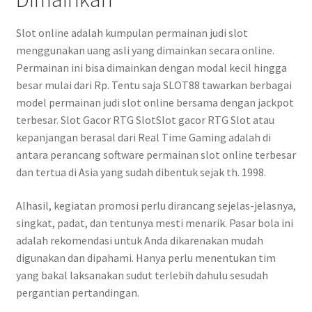
Slot online adalah kumpulan permainan judi slot
menggunakan uang asli yang dimainkan secara online.
Permainan ini bisa dimainkan dengan modal kecil hingga
besar mulai dari Rp. Tentu saja SLOT88 tawarkan berbagai
model permainan judi slot online bersama dengan jackpot
terbesar. Slot Gacor RTG SlotSlot gacor RTG Slot atau
kepanjangan berasal dari Real Time Gaming adalah di
antara perancang software permainan slot online terbesar
dan tertua di Asia yang sudah dibentuk sejak th. 1998.
Alhasil, kegiatan promosi perlu dirancang sejelas-jelasnya,
singkat, padat, dan tentunya mesti menarik. Pasar bola ini
adalah rekomendasi untuk Anda dikarenakan mudah
digunakan dan dipahami. Hanya perlu menentukan tim
yang bakal laksanakan sudut terlebih dahulu sesudah
pergantian pertandingan.