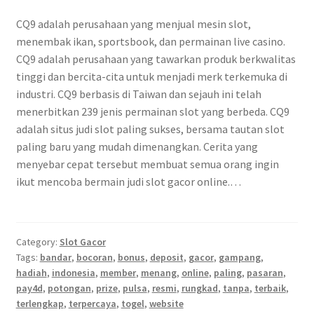
CQ9 adalah perusahaan yang menjual mesin slot,
menembak ikan, sportsbook, dan permainan live casino.
CQ9 adalah perusahaan yang tawarkan produk berkwalitas
tinggi dan bercita-cita untuk menjadi merk terkemuka di
industri. CQ9 berbasis di Taiwan dan sejauh ini telah
menerbitkan 239 jenis permainan slot yang berbeda. CQ9
adalah situs judi slot paling sukses, bersama tautan slot
paling baru yang mudah dimenangkan. Cerita yang
menyebar cepat tersebut membuat semua orang ingin
ikut mencoba bermain judi slot gacor online.…
Category:
Slot Gacor
Tags:
bandar
,
bocoran
,
bonus
,
deposit
,
gacor
,
gampang
,
hadiah
,
indonesia
,
member
,
menang
,
online
,
paling
,
pasaran
,
pay4d
,
potongan
,
prize
,
pulsa
,
resmi
,
rungkad
,
tanpa
,
terbaik
,
terlengkap
,
terpercaya
,
togel
,
website