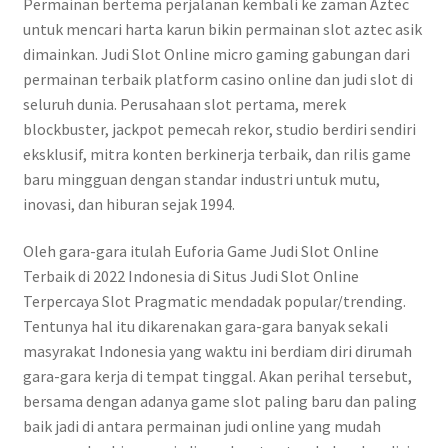
Permainan bertema perjalanan kembali ke zaman Aztec
untuk mencari harta karun bikin permainan slot aztec asik
dimainkan. Judi Slot Online micro gaming gabungan dari
permainan terbaik platform casino online dan judi slot di
seluruh dunia. Perusahaan slot pertama, merek
blockbuster, jackpot pemecah rekor, studio berdiri sendiri
eksklusif, mitra konten berkinerja terbaik, dan rilis game
baru mingguan dengan standar industri untuk mutu,
inovasi, dan hiburan sejak 1994.
Oleh gara-gara itulah Euforia Game Judi Slot Online
Terbaik di 2022 Indonesia di Situs Judi Slot Online
Terpercaya Slot Pragmatic mendadak popular/trending.
Tentunya hal itu dikarenakan gara-gara banyak sekali
masyrakat Indonesia yang waktu ini berdiam diri dirumah
gara-gara kerja di tempat tinggal. Akan perihal tersebut,
bersama dengan adanya game slot paling baru dan paling
baik jadi di antara permainan judi online yang mudah