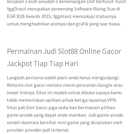
berjalan 2 arah sesudah 5 kemenangan slot berturut-turut.
YggDrasil merupakan pemenang Software Rising Star di
EGR B2B Awards 2015, Yggdrasil mencukupi statusnya
untuk menghadirkan animasi dan grafik yang luar biasa.
Permainan Judi Slot88 Online Gacor
Jackpot Tiap Tiap Hari
Langkah pertama sudah pasti anda harus mengunjungi
Website slot gacor melalui mesin pencarian Google atau
lewat linknya. Situs ini mudah untuk dibuka supaya kamu
tidak memerlukan aplikasi pihak ketiga layaknya VPN.
Situs judi Slot Gacor juga sedia kan bermacam pilihan
game arcade yang dapat anda mainkan. Judi game arcade
sendiri diantara bersifat mini game yang diciptakan oleh
provider provider judi terkenal.