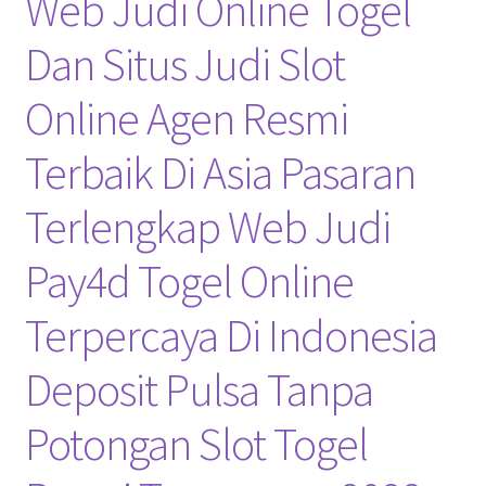
Web Judi Online Togel
Dan Situs Judi Slot
Online Agen Resmi
Terbaik Di Asia Pasaran
Terlengkap Web Judi
Pay4d Togel Online
Terpercaya Di Indonesia
Deposit Pulsa Tanpa
Potongan Slot Togel