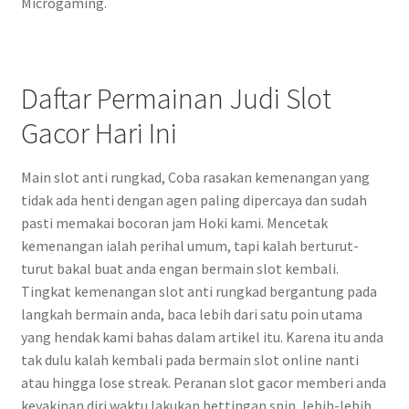
Microgaming.
Daftar Permainan Judi Slot
Gacor Hari Ini
Main slot anti rungkad, Coba rasakan kemenangan yang
tidak ada henti dengan agen paling dipercaya dan sudah
pasti memakai bocoran jam Hoki kami. Mencetak
kemenangan ialah perihal umum, tapi kalah berturut-
turut bakal buat anda engan bermain slot kembali.
Tingkat kemenangan slot anti rungkad bergantung pada
langkah bermain anda, baca lebih dari satu poin utama
yang hendak kami bahas dalam artikel itu. Karena itu anda
tak dulu kalah kembali pada bermain slot online nanti
atau hingga lose streak. Peranan slot gacor memberi anda
keyakinan diri waktu lakukan bettingan spin, lebih-lebih