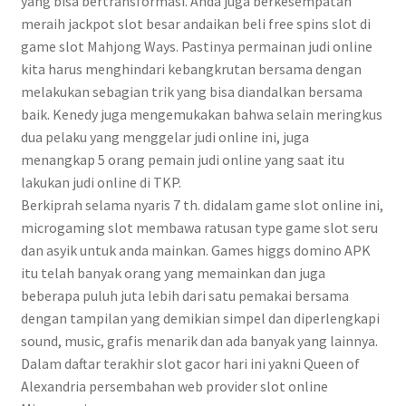
yang bisa bertransformasi. Anda juga berkesempatan
meraih jackpot slot besar andaikan beli free spins slot di
game slot Mahjong Ways. Pastinya permainan judi online
kita harus menghindari kebangkrutan bersama dengan
melakukan sebagian trik yang bisa diandalkan bersama
baik. Kenedy juga mengemukakan bahwa selain meringkus
dua pelaku yang menggelar judi online ini, juga
menangkap 5 orang pemain judi online yang saat itu
lakukan judi online di TKP.
Berkiprah selama nyaris 7 th. didalam game slot online ini,
microgaming slot membawa ratusan type game slot seru
dan asyik untuk anda mainkan. Games higgs domino APK
itu telah banyak orang yang memainkan dan juga
beberapa puluh juta lebih dari satu pemakai bersama
dengan tampilan yang demikian simpel dan diperlengkapi
sound, music, grafis menarik dan ada banyak yang lainnya.
Dalam daftar terakhir slot gacor hari ini yakni Queen of
Alexandria persembahan web provider slot online