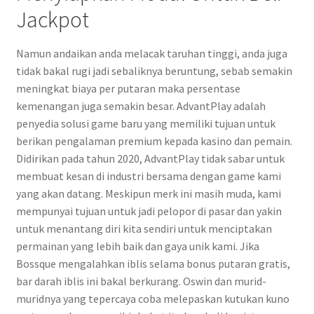
Jackpot
Namun andaikan anda melacak taruhan tinggi, anda juga
tidak bakal rugi jadi sebaliknya beruntung, sebab semakin
meningkat biaya per putaran maka persentase
kemenangan juga semakin besar. AdvantPlay adalah
penyedia solusi game baru yang memiliki tujuan untuk
berikan pengalaman premium kepada kasino dan pemain.
Didirikan pada tahun 2020, AdvantPlay tidak sabar untuk
membuat kesan di industri bersama dengan game kami
yang akan datang. Meskipun merk ini masih muda, kami
mempunyai tujuan untuk jadi pelopor di pasar dan yakin
untuk menantang diri kita sendiri untuk menciptakan
permainan yang lebih baik dan gaya unik kami. Jika
Bossque mengalahkan iblis selama bonus putaran gratis,
bar darah iblis ini bakal berkurang. Oswin dan murid-
muridnya yang tepercaya coba melepaskan kutukan kuno