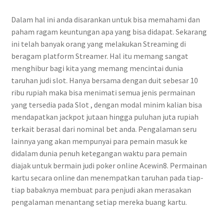
Dalam hal ini anda disarankan untuk bisa memahami dan
paham ragam keuntungan apa yang bisa didapat. Sekarang
ini telah banyak orang yang melakukan Streaming di
beragam platform Streamer. Hal itu memang sangat
menghibur bagi kita yang memang mencintai dunia
taruhan judi slot. Hanya bersama dengan duit sebesar 10
ribu rupiah maka bisa menimati semua jenis permainan
yang tersedia pada Slot , dengan modal minim kalian bisa
mendapatkan jackpot jutaan hingga puluhan juta rupiah
terkait berasal dari nominal bet anda. Pengalaman seru
lainnya yang akan mempunyai para pemain masuk ke
didalam dunia penuh ketegangan waktu para pemain
diajak untuk bermain judi poker online Acewin8. Permainan
kartu secara online dan menempatkan taruhan pada tiap-
tiap babaknya membuat para penjudi akan merasakan
pengalaman menantang setiap mereka buang kartu.