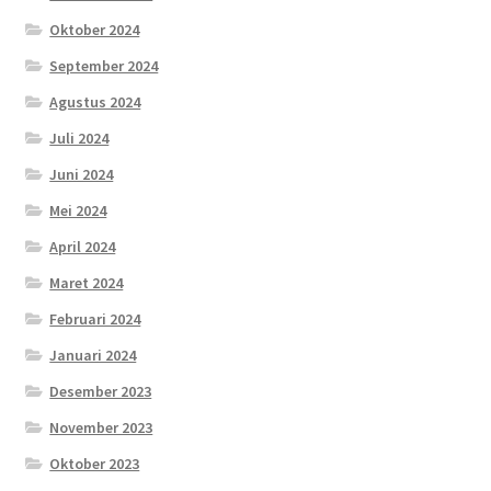
Oktober 2024
September 2024
Agustus 2024
Juli 2024
Juni 2024
Mei 2024
April 2024
Maret 2024
Februari 2024
Januari 2024
Desember 2023
November 2023
Oktober 2023