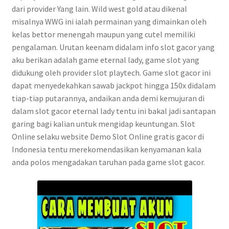
dari provider Yang lain. Wild west gold atau dikenal
misalnya WWG ini ialah permainan yang dimainkan oleh
kelas bettor menengah maupun yang cutel memiliki
pengalaman. Urutan keenam didalam info slot gacor yang
aku berikan adalah game eternal lady, game slot yang
didukung oleh provider slot playtech. Game slot gacor ini
dapat menyedekahkan sawab jackpot hingga 150x didalam
tiap-tiap putarannya, andaikan anda demi kemujuran di
dalam slot gacor eternal lady tentu ini bakal jadi santapan
garing bagi kalian untuk mengidap keuntungan. Slot
Online selaku website Demo Slot Online gratis gacor di
Indonesia tentu merekomendasikan kenyamanan kala
anda polos mengadakan taruhan pada game slot gacor.