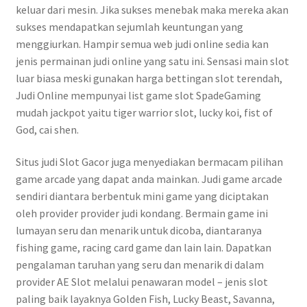
keluar dari mesin. Jika sukses menebak maka mereka akan
sukses mendapatkan sejumlah keuntungan yang
menggiurkan. Hampir semua web judi online sedia kan
jenis permainan judi online yang satu ini. Sensasi main slot
luar biasa meski gunakan harga bettingan slot terendah,
Judi Online mempunyai list game slot SpadeGaming
mudah jackpot yaitu tiger warrior slot, lucky koi, fist of
God, cai shen.
Situs judi Slot Gacor juga menyediakan bermacam pilihan
game arcade yang dapat anda mainkan. Judi game arcade
sendiri diantara berbentuk mini game yang diciptakan
oleh provider provider judi kondang. Bermain game ini
lumayan seru dan menarik untuk dicoba, diantaranya
fishing game, racing card game dan lain lain. Dapatkan
pengalaman taruhan yang seru dan menarik di dalam
provider AE Slot melalui penawaran model – jenis slot
paling baik layaknya Golden Fish, Lucky Beast, Savanna,