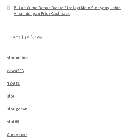
Bukan Cuma Bonus Biasa: Strategi Main Slot yang Lebih
Aman dengan Fitur Cashback
Trending Now
slot online
dewa303
TOGEL
slot
slot gacor
slot88
Slot gacor