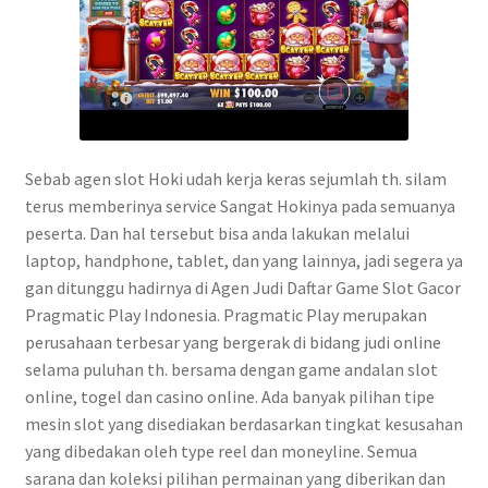
Sebab agen slot Hoki udah kerja keras sejumlah th. silam
terus memberinya service Sangat Hokinya pada semuanya
peserta. Dan hal tersebut bisa anda lakukan melalui
laptop, handphone, tablet, dan yang lainnya, jadi segera ya
gan ditunggu hadirnya di Agen Judi Daftar Game Slot Gacor
Pragmatic Play Indonesia. Pragmatic Play merupakan
perusahaan terbesar yang bergerak di bidang judi online
selama puluhan th. bersama dengan game andalan slot
online, togel dan casino online. Ada banyak pilihan tipe
mesin slot yang disediakan berdasarkan tingkat kesusahan
yang dibedakan oleh type reel dan moneyline. Semua
sarana dan koleksi pilihan permainan yang diberikan dan