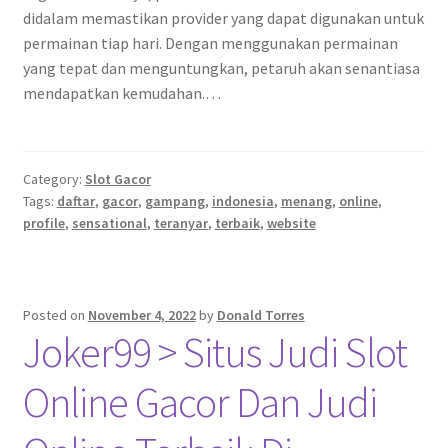
didalam memastikan provider yang dapat digunakan untuk
permainan tiap hari. Dengan menggunakan permainan
yang tepat dan menguntungkan, petaruh akan senantiasa
mendapatkan kemudahan.…
Category:
Slot Gacor
Tags:
daftar
,
gacor
,
gampang
,
indonesia
,
menang
,
online
,
profile
,
sensational
,
teranyar
,
terbaik
,
website
Posted on
November 4, 2022
by
Donald Torres
Joker99 > Situs Judi Slot
Online Gacor Dan Judi