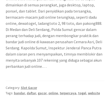
dimainkan di semua perangkat, juga desktop, laptop,
ponsel, dan tablet. Dari penyidikan pada tersangka,
bermacam-macam judi online terungkap, seperti dadu
online, dewatogel, ladangtoto 2, 98 toto, dan pakong888.
Di Medan dan Deli Serdang, Polda Sumut gencar dalam
perang terhadap judi, dengan membongkar praktik dan
bandar judi online di kawasan perusahan Cemara Asri, Deli
Serdang. Kapolda Sumut, Inspektur Jenderal Panca Putra
dalam siaran pers menyampaikan, timnya memblokir dan
menyita sebanyak 107 rekening yang diduga sebagai akun
perbankan judi online.…
Category:
Slot Gacor
Tags:
bandar
,
daftar
,
gacor
,
online
,
terpercaya
,
togel
,
website