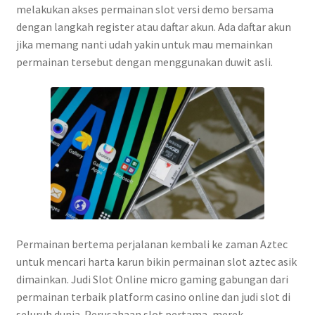
melakukan akses permainan slot versi demo bersama
dengan langkah register atau daftar akun. Ada daftar akun
jika memang nanti udah yakin untuk mau memainkan
permainan tersebut dengan menggunakan duwit asli.
Permainan bertema perjalanan kembali ke zaman Aztec
untuk mencari harta karun bikin permainan slot aztec asik
dimainkan. Judi Slot Online micro gaming gabungan dari
permainan terbaik platform casino online dan judi slot di
seluruh dunia. Perusahaan slot pertama, merek