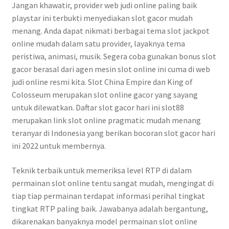
Jangan khawatir, provider web judi online paling baik
playstar ini terbukti menyediakan slot gacor mudah
menang. Anda dapat nikmati berbagai tema slot jackpot
online mudah dalam satu provider, layaknya tema
peristiwa, animasi, musik. Segera coba gunakan bonus slot
gacor berasal dari agen mesin slot online ini cuma di web
judi online resmi kita. Slot China Empire dan King of
Colosseum merupakan slot online gacor yang sayang
untuk dilewatkan. Daftar slot gacor hari ini slot88
merupakan link slot online pragmatic mudah menang
teranyar di Indonesia yang berikan bocoran slot gacor hari
ini 2022 untuk membernya.
Teknik terbaik untuk memeriksa level RTP di dalam
permainan slot online tentu sangat mudah, mengingat di
tiap tiap permainan terdapat informasi perihal tingkat
tingkat RTP paling baik. Jawabanya adalah bergantung,
dikarenakan banyaknya model permainan slot online