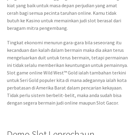
kiat yang baik untuk masa depan perjudian yang amat
cerah bagi semua pecinta taruhan online. Kamu tidak
butuh ke Kasino untuk memainkan judi slot berasal dari
beragam mitra pengembang.
Tingkat ekonomi menurun gara-gara bila seseorang itu
kecanduan dan kalah dalam bermain maka dia akan terus
mengeluarkan duit untuk terus bermain, tetapi permainan
ini tidak selalu memberikan keuntungan untuk pemainnya.
Slot game online Wild West™ Gold ialah tambahan terkini
untuk Seri Gold populer kita di mana adegannya ialah kota
perbatasan di Amerika Barat dalam pencarian kekayaan.
Tidak perlu sistem berbelit-belit, maka anda sudah bisa
dengan segera bermain judi online maupun Slot Gacor.
Demo Slot Leprechaun