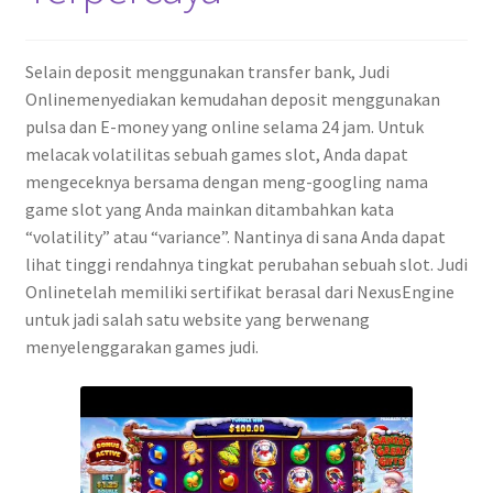
Selain deposit menggunakan transfer bank, Judi
Onlinemenyediakan kemudahan deposit menggunakan
pulsa dan E-money yang online selama 24 jam. Untuk
melacak volatilitas sebuah games slot, Anda dapat
mengeceknya bersama dengan meng-googling nama
game slot yang Anda mainkan ditambahkan kata
“volatility” atau “variance”. Nantinya di sana Anda dapat
lihat tinggi rendahnya tingkat perubahan sebuah slot. Judi
Onlinetelah memiliki sertifikat berasal dari NexusEngine
untuk jadi salah satu website yang berwenang
menyelenggarakan games judi.