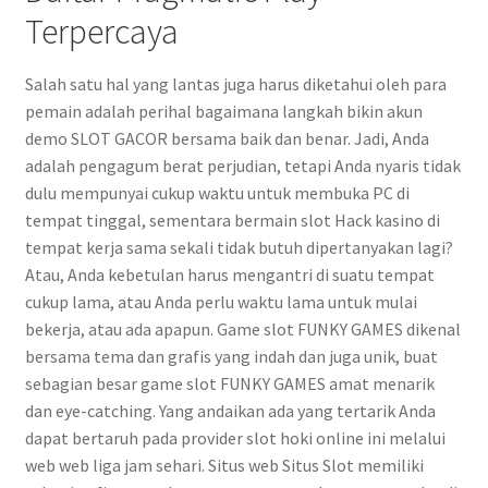
Terpercaya
Salah satu hal yang lantas juga harus diketahui oleh para
pemain adalah perihal bagaimana langkah bikin akun
demo SLOT GACOR bersama baik dan benar. Jadi, Anda
adalah pengagum berat perjudian, tetapi Anda nyaris tidak
dulu mempunyai cukup waktu untuk membuka PC di
tempat tinggal, sementara bermain slot Hack kasino di
tempat kerja sama sekali tidak butuh dipertanyakan lagi?
Atau, Anda kebetulan harus mengantri di suatu tempat
cukup lama, atau Anda perlu waktu lama untuk mulai
bekerja, atau ada apapun. Game slot FUNKY GAMES dikenal
bersama tema dan grafis yang indah dan juga unik, buat
sebagian besar game slot FUNKY GAMES amat menarik
dan eye-catching. Yang andaikan ada yang tertarik Anda
dapat bertaruh pada provider slot hoki online ini melalui
web web liga jam sehari. Situs web Situs Slot memiliki