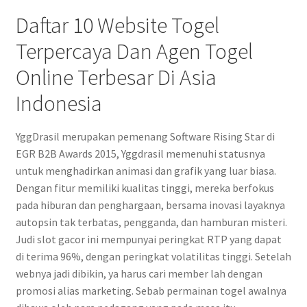
Daftar 10 Website Togel
Terpercaya Dan Agen Togel
Online Terbesar Di Asia
Indonesia
YggDrasil merupakan pemenang Software Rising Star di
EGR B2B Awards 2015, Yggdrasil memenuhi statusnya
untuk menghadirkan animasi dan grafik yang luar biasa.
Dengan fitur memiliki kualitas tinggi, mereka berfokus
pada hiburan dan penghargaan, bersama inovasi layaknya
autopsin tak terbatas, pengganda, dan hamburan misteri.
Judi slot gacor ini mempunyai peringkat RTP yang dapat
di terima 96%, dengan peringkat volatilitas tinggi. Setelah
webnya jadi dibikin, ya harus cari member lah dengan
promosi alias marketing. Sebab permainan togel awalnya