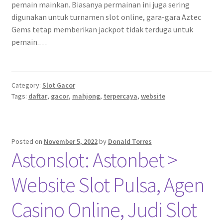
pemain mainkan. Biasanya permainan ini juga sering
digunakan untuk turnamen slot online, gara-gara Aztec
Gems tetap memberikan jackpot tidak terduga untuk
pemain.…
Category:
Slot Gacor
Tags:
daftar
,
gacor
,
mahjong
,
terpercaya
,
website
Posted on
November 5, 2022
by
Donald Torres
Astonslot: Astonbet >
Website Slot Pulsa, Agen
Casino Online, Judi Slot