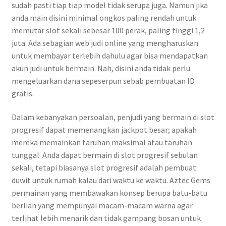
sudah pasti tiap tiap model tidak serupa juga. Namun jika
anda main disini minimal ongkos paling rendah untuk
memutar slot sekali sebesar 100 perak, paling tinggi 1,2
juta. Ada sebagian web judi online yang mengharuskan
untuk membayar terlebih dahulu agar bisa mendapatkan
akun judi untuk bermain. Nah, disini anda tidak perlu
mengeluarkan dana sepeserpun sebab pembuatan ID
gratis.
Dalam kebanyakan persoalan, penjudi yang bermain di slot
progresif dapat memenangkan jackpot besar; apakah
mereka memainkan taruhan maksimal atau taruhan
tunggal. Anda dapat bermain di slot progresif sebulan
sekali, tetapi biasanya slot progresif adalah pembuat
duwit untuk rumah kalau dari waktu ke waktu. Aztec Gems
permainan yang membawakan konsep berupa batu-batu
berlian yang mempunyai macam-macam warna agar
terlihat lebih menarik dan tidak gampang bosan untuk