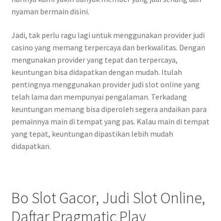
nyaman bermain disini.
Jadi, tak perlu ragu lagi untuk menggunakan provider judi
casino yang memang terpercaya dan berkwalitas. Dengan
mengunakan provider yang tepat dan terpercaya,
keuntungan bisa didapatkan dengan mudah. Itulah
pentingnya menggunakan provider judi slot online yang
telah lama dan mempunyai pengalaman. Terkadang
keuntungan memang bisa diperoleh segera andaikan para
pemainnya main di tempat yang pas. Kalau main di tempat
yang tepat, keuntungan dipastikan lebih mudah
didapatkan.
Bo Slot Gacor, Judi Slot Online,
Daftar Pragmatic Play