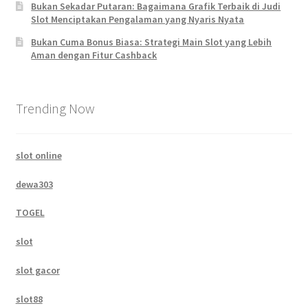
Bukan Sekadar Putaran: Bagaimana Grafik Terbaik di Judi
Slot Menciptakan Pengalaman yang Nyaris Nyata
Bukan Cuma Bonus Biasa: Strategi Main Slot yang Lebih
Aman dengan Fitur Cashback
Trending Now
slot online
dewa303
TOGEL
slot
slot gacor
slot88