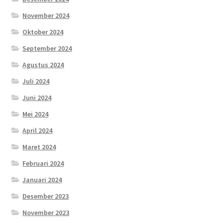
November 2024
Oktober 2024
September 2024
Agustus 2024
Juli 2024
Juni 2024
Mei 2024
April 2024
Maret 2024
Februari 2024
Januari 2024
Desember 2023
November 2023