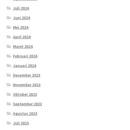
Juli 2024
Juni 2024
Mei 2024
April 2024
Maret 2024
Februari 2024
Januari 2024
Desember 2023
November 2023
Oktober 2023
September 2023
Agustus 2023
Juli 2023