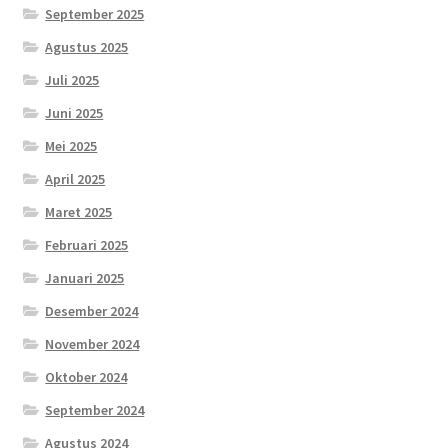
September 2025
Agustus 2025
Juli 2025
Juni 2025
Mei 2025
April 2025
Maret 2025
Februari 2025
Januari 2025
Desember 2024
November 2024
Oktober 2024
September 2024
Agustus 2024