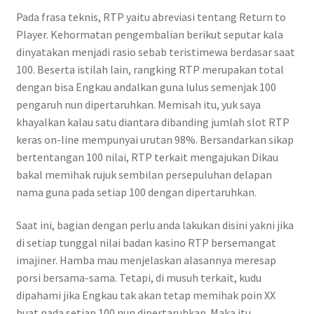
Pada frasa teknis, RTP yaitu abreviasi tentang Return to
Player. Kehormatan pengembalian berikut seputar kala
dinyatakan menjadi rasio sebab teristimewa berdasar saat
100. Beserta istilah lain, rangking RTP merupakan total
dengan bisa Engkau andalkan guna lulus semenjak 100
pengaruh nun dipertaruhkan. Memisah itu, yuk saya
khayalkan kalau satu diantara dibanding jumlah slot RTP
keras on-line mempunyai urutan 98%. Bersandarkan sikap
bertentangan 100 nilai, RTP terkait mengajukan Dikau
bakal memihak rujuk sembilan persepuluhan delapan
nama guna pada setiap 100 dengan dipertaruhkan.
Saat ini, bagian dengan perlu anda lakukan disini yakni jika
di setiap tunggal nilai badan kasino RTP bersemangat
imajiner. Hamba mau menjelaskan alasannya meresap
porsi bersama-sama. Tetapi, di musuh terkait, kudu
dipahami jika Engkau tak akan tetap memihak poin XX
buat pada setiap 100 nun dipertaruhkan. Maka itu,