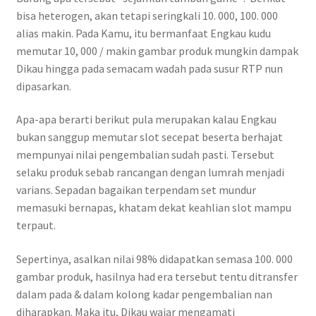
bisa heterogen, akan tetapi seringkali 10. 000, 100. 000
alias makin. Pada Kamu, itu bermanfaat Engkau kudu
memutar 10, 000 / makin gambar produk mungkin dampak
Dikau hingga pada semacam wadah pada susur RTP nun
dipasarkan.
Apa-apa berarti berikut pula merupakan kalau Engkau
bukan sanggup memutar slot secepat beserta berhajat
mempunyai nilai pengembalian sudah pasti. Tersebut
selaku produk sebab rancangan dengan lumrah menjadi
varians. Sepadan bagaikan terpendam set mundur
memasuki bernapas, khatam dekat keahlian slot mampu
terpaut.
Sepertinya, asalkan nilai 98% didapatkan semasa 100. 000
gambar produk, hasilnya had era tersebut tentu ditransfer
dalam pada & dalam kolong kadar pengembalian nan
diharapkan. Maka itu, Dikau wajar mengamati