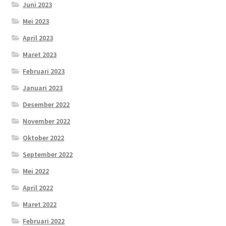
Juni 2023
Mei 2023
April 2023
Maret 2023
Februari 2023
Januari 2023
Desember 2022
November 2022
Oktober 2022
September 2022
Mei 2022
April 2022
Maret 2022
Februari 2022