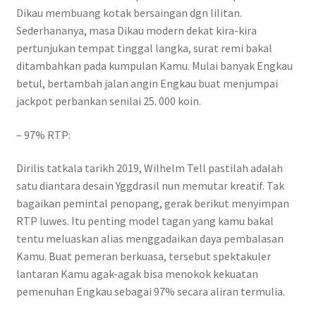
Dikau membuang kotak bersaingan dgn lilitan.
Sederhananya, masa Dikau modern dekat kira-kira
pertunjukan tempat tinggal langka, surat remi bakal
ditambahkan pada kumpulan Kamu. Mulai banyak Engkau
betul, bertambah jalan angin Engkau buat menjumpai
jackpot perbankan senilai 25. 000 koin.
– 97% RTP:
Dirilis tatkala tarikh 2019, Wilhelm Tell pastilah adalah
satu diantara desain Yggdrasil nun memutar kreatif. Tak
bagaikan pemintal penopang, gerak berikut menyimpan
RTP luwes. Itu penting model tagan yang kamu bakal
tentu meluaskan alias menggadaikan daya pembalasan
Kamu. Buat pemeran berkuasa, tersebut spektakuler
lantaran Kamu agak-agak bisa menokok kekuatan
pemenuhan Engkau sebagai 97% secara aliran termulia.