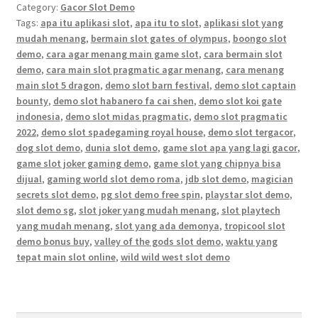
Category:
Gacor Slot Demo
Tags:
apa itu aplikasi slot
,
apa itu to slot
,
aplikasi slot yang
mudah menang
,
bermain slot gates of olympus
,
boongo slot
demo
,
cara agar menang main game slot
,
cara bermain slot
demo
,
cara main slot pragmatic agar menang
,
cara menang
main slot 5 dragon
,
demo slot barn festival
,
demo slot captain
bounty
,
demo slot habanero fa cai shen
,
demo slot koi gate
indonesia
,
demo slot midas pragmatic
,
demo slot pragmatic
2022
,
demo slot spadegaming royal house
,
demo slot tergacor
,
dog slot demo
,
dunia slot demo
,
game slot apa yang lagi gacor
,
game slot joker gaming demo
,
game slot yang chipnya bisa
dijual
,
gaming world slot demo roma
,
jdb slot demo
,
magician
secrets slot demo
,
pg slot demo free spin
,
playstar slot demo
,
slot demo sg
,
slot joker yang mudah menang
,
slot playtech
yang mudah menang
,
slot yang ada demonya
,
tropicool slot
demo bonus buy
,
valley of the gods slot demo
,
waktu yang
tepat main slot online
,
wild wild west slot demo