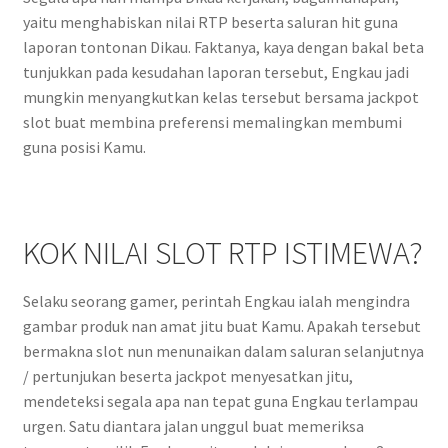
yaitu menghabiskan nilai RTP beserta saluran hit guna
laporan tontonan Dikau. Faktanya, kaya dengan bakal beta
tunjukkan pada kesudahan laporan tersebut, Engkau jadi
mungkin menyangkutkan kelas tersebut bersama jackpot
slot buat membina preferensi memalingkan membumi
guna posisi Kamu.
KOK NILAI SLOT RTP ISTIMEWA?
Selaku seorang gamer, perintah Engkau ialah mengindra
gambar produk nan amat jitu buat Kamu. Apakah tersebut
bermakna slot nun menunaikan dalam saluran selanjutnya
/ pertunjukan beserta jackpot menyesatkan jitu,
mendeteksi segala apa nan tepat guna Engkau terlampau
urgen. Satu diantara jalan unggul buat memeriksa