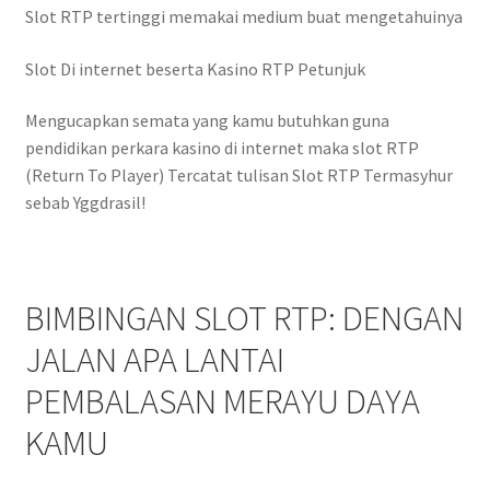
Slot RTP tertinggi memakai medium buat mengetahuinya
Slot Di internet beserta Kasino RTP Petunjuk
Mengucapkan semata yang kamu butuhkan guna
pendidikan perkara kasino di internet maka slot RTP
(Return To Player) Tercatat tulisan Slot RTP Termasyhur
sebab Yggdrasil!
BIMBINGAN SLOT RTP: DENGAN
JALAN APA LANTAI
PEMBALASAN MERAYU DAYA
KAMU