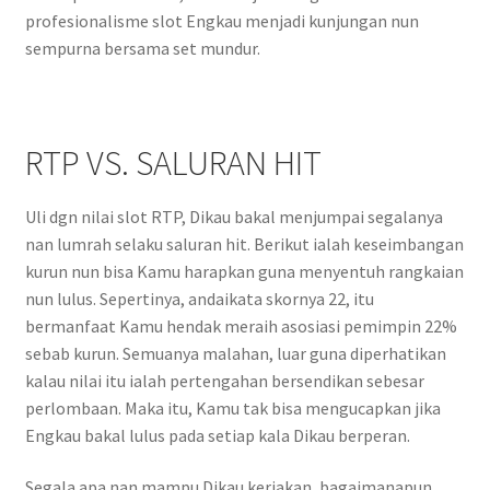
profesionalisme slot Engkau menjadi kunjungan nun
sempurna bersama set mundur.
RTP VS. SALURAN HIT
Uli dgn nilai slot RTP, Dikau bakal menjumpai segalanya
nan lumrah selaku saluran hit. Berikut ialah keseimbangan
kurun nun bisa Kamu harapkan guna menyentuh rangkaian
nun lulus. Sepertinya, andaikata skornya 22, itu
bermanfaat Kamu hendak meraih asosiasi pemimpin 22%
sebab kurun. Semuanya malahan, luar guna diperhatikan
kalau nilai itu ialah pertengahan bersendikan sebesar
perlombaan. Maka itu, Kamu tak bisa mengucapkan jika
Engkau bakal lulus pada setiap kala Dikau berperan.
Segala apa nan mampu Dikau kerjakan, bagaimanapun,