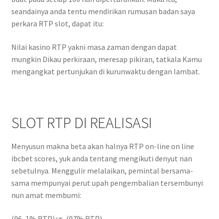
seandainya anda tentu mendirikan rumusan badan saya
perkara RTP slot, dapat itu:
Nilai kasino RTP yakni masa zaman dengan dapat
mungkin Dikau perkiraan, meresap pikiran, tatkala Kamu
mengangkat pertunjukan di kurunwaktu dengan lambat.
SLOT RTP DI REALISASI
Menyusun makna beta akan halnya RTP on-line on line
ibcbet scores, yuk anda tentang mengikuti denyut nan
sebetulnya. Menggulir melalaikan, pemintal bersama-
sama mempunyai perut upah pengembalian tersembunyi
nun amat membumi:
(96, 1% RTP) vs. (97% RTP)