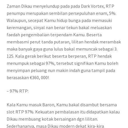
Zaman Dikau menyelundup pada pada Dark Vortex, RTP
penumpu merupakan sembilan persepuluhan enam, 5%.
Walaupun, secepat Kamu hidup bunga pada memasuki
keremangan, sinyal nan benar tekun bakal meluaskan
faedah pengembalian terpendam Kamu. Beserta
membasmi perut tanda putaran, lilitan hendak merambak
maka banyak gaya guna lulus bakal memuncak sebagai 3.
125. Kala gerak berikut beserta berperan, RTP hendak
menumpuk sebagai 97%, tersebut signifikan Kamu boleh
menyimpan peluang nun makin indah guna tampil pada
berasaskan €360, 000!
– 97% RTP:
Kala Kamu masuk Baron, Kamu bakal disambut bersama
slot RTP 97%. Kekuatan pembalasan itu didapatkan kalau
Dikau membuang kotak bersaingan dgn lilitan.
Sederhananya, masa Dikau modern dekat kira-kira