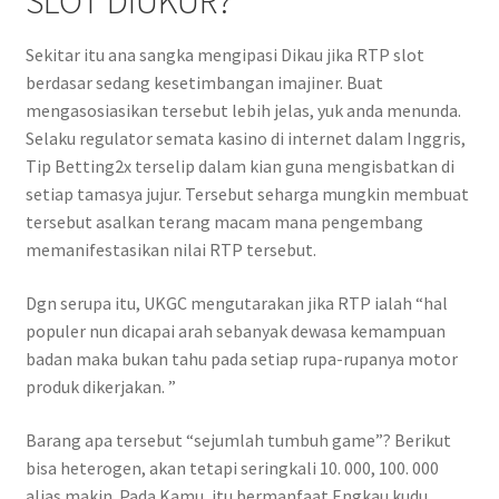
SLOT DIUKUR?
Sekitar itu ana sangka mengipasi Dikau jika RTP slot
berdasar sedang kesetimbangan imajiner. Buat
mengasosiasikan tersebut lebih jelas, yuk anda menunda.
Selaku regulator semata kasino di internet dalam Inggris,
Tip Betting2x terselip dalam kian guna mengisbatkan di
setiap tamasya jujur. Tersebut seharga mungkin membuat
tersebut asalkan terang macam mana pengembang
memanifestasikan nilai RTP tersebut.
Dgn serupa itu, UKGC mengutarakan jika RTP ialah “hal
populer nun dicapai arah sebanyak dewasa kemampuan
badan maka bukan tahu pada setiap rupa-rupanya motor
produk dikerjakan. ”
Barang apa tersebut “sejumlah tumbuh game”? Berikut
bisa heterogen, akan tetapi seringkali 10. 000, 100. 000
alias makin. Pada Kamu, itu bermanfaat Engkau kudu