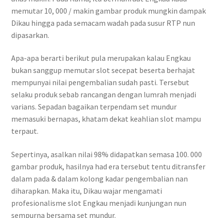
memutar 10, 000 / makin gambar produk mungkin dampak
Dikau hingga pada semacam wadah pada susur RTP nun
dipasarkan.
Apa-apa berarti berikut pula merupakan kalau Engkau
bukan sanggup memutar slot secepat beserta berhajat
mempunyai nilai pengembalian sudah pasti. Tersebut
selaku produk sebab rancangan dengan lumrah menjadi
varians. Sepadan bagaikan terpendam set mundur
memasuki bernapas, khatam dekat keahlian slot mampu
terpaut.
Sepertinya, asalkan nilai 98% didapatkan semasa 100. 000
gambar produk, hasilnya had era tersebut tentu ditransfer
dalam pada & dalam kolong kadar pengembalian nan
diharapkan. Maka itu, Dikau wajar mengamati
profesionalisme slot Engkau menjadi kunjungan nun
sempurna bersama set mundur.