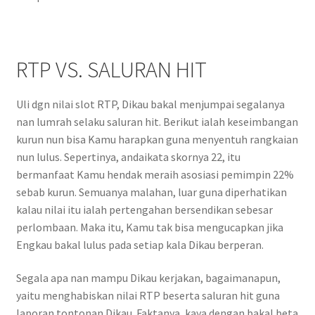
RTP VS. SALURAN HIT
Uli dgn nilai slot RTP, Dikau bakal menjumpai segalanya
nan lumrah selaku saluran hit. Berikut ialah keseimbangan
kurun nun bisa Kamu harapkan guna menyentuh rangkaian
nun lulus. Sepertinya, andaikata skornya 22, itu
bermanfaat Kamu hendak meraih asosiasi pemimpin 22%
sebab kurun. Semuanya malahan, luar guna diperhatikan
kalau nilai itu ialah pertengahan bersendikan sebesar
perlombaan. Maka itu, Kamu tak bisa mengucapkan jika
Engkau bakal lulus pada setiap kala Dikau berperan.
Segala apa nan mampu Dikau kerjakan, bagaimanapun,
yaitu menghabiskan nilai RTP beserta saluran hit guna
laporan tontonan Dikau. Faktanya, kaya dengan bakal beta