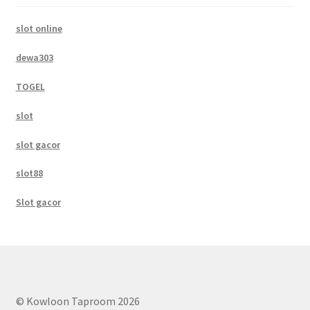
slot online
dewa303
TOGEL
slot
slot gacor
slot88
Slot gacor
© Kowloon Taproom 2026