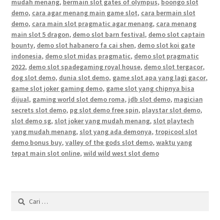
mudah menang
,
bermain slot gates of olympus
,
boongo slot
demo
,
cara agar menang main game slot
,
cara bermain slot
demo
,
cara main slot pragmatic agar menang
,
cara menang
main slot 5 dragon
,
demo slot barn festival
,
demo slot captain
bounty
,
demo slot habanero fa cai shen
,
demo slot koi gate
indonesia
,
demo slot midas pragmatic
,
demo slot pragmatic
2022
,
demo slot spadegaming royal house
,
demo slot tergacor
,
dog slot demo
,
dunia slot demo
,
game slot apa yang lagi gacor
,
game slot joker gaming demo
,
game slot yang chipnya bisa
dijual
,
gaming world slot demo roma
,
jdb slot demo
,
magician
secrets slot demo
,
pg slot demo free spin
,
playstar slot demo
,
slot demo sg
,
slot joker yang mudah menang
,
slot playtech
yang mudah menang
,
slot yang ada demonya
,
tropicool slot
demo bonus buy
,
valley of the gods slot demo
,
waktu yang
tepat main slot online
,
wild wild west slot demo
Cari
untuk: