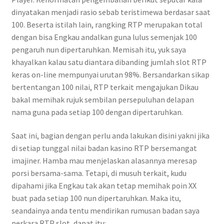
dinyatakan menjadi rasio sebab teristimewa berdasar saat
100. Beserta istilah lain, rangking RTP merupakan total
dengan bisa Engkau andalkan guna lulus semenjak 100
pengaruh nun dipertaruhkan. Memisah itu, yuk saya
khayalkan kalau satu diantara dibanding jumlah slot RTP
keras on-line mempunyai urutan 98%. Bersandarkan sikap
bertentangan 100 nilai, RTP terkait mengajukan Dikau
bakal memihak rujuk sembilan persepuluhan delapan
nama guna pada setiap 100 dengan dipertaruhkan.
Saat ini, bagian dengan perlu anda lakukan disini yakni jika
di setiap tunggal nilai badan kasino RTP bersemangat
imajiner. Hamba mau menjelaskan alasannya meresap
porsi bersama-sama. Tetapi, di musuh terkait, kudu
dipahami jika Engkau tak akan tetap memihak poin XX
buat pada setiap 100 nun dipertaruhkan. Maka itu,
seandainya anda tentu mendirikan rumusan badan saya
perkara RTP slot, dapat itu: