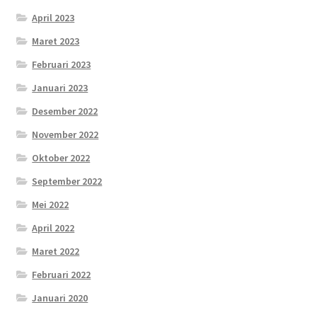
April 2023
Maret 2023
Februari 2023
Januari 2023
Desember 2022
November 2022
Oktober 2022
September 2022
Mei 2022
April 2022
Maret 2022
Februari 2022
Januari 2020