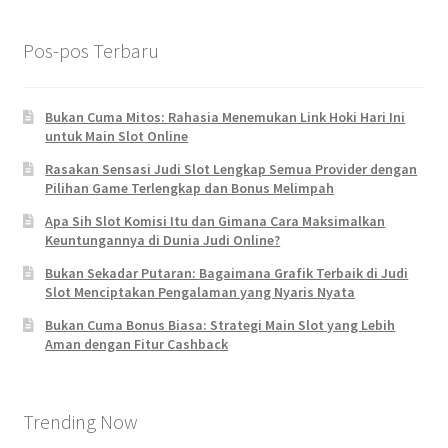
Pos-pos Terbaru
Bukan Cuma Mitos: Rahasia Menemukan Link Hoki Hari Ini
untuk Main Slot Online
Rasakan Sensasi Judi Slot Lengkap Semua Provider dengan
Pilihan Game Terlengkap dan Bonus Melimpah
Apa Sih Slot Komisi Itu dan Gimana Cara Maksimalkan
Keuntungannya di Dunia Judi Online?
Bukan Sekadar Putaran: Bagaimana Grafik Terbaik di Judi
Slot Menciptakan Pengalaman yang Nyaris Nyata
Bukan Cuma Bonus Biasa: Strategi Main Slot yang Lebih
Aman dengan Fitur Cashback
Trending Now