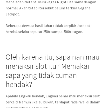
Meneladan Netent, versi Vegas Night Life sama dengan
normal. Akan tetapi tersebut belum terkira Gegana
Jackpot.
Beberapa dewasa hasil luhur (tidak terpikir Jackpot)
hendak selaku seputar 250x sampai 500x tagan.
Oleh karena itu, sapa nan mau
menaksir slot itu? Memakai
sapa yang tidak cuman
hendak?
Apabila Engkau hendak, Engkau benar mau menaksir slot
terkait! Namun jikalau bukan, terdapat rada rival di dalam