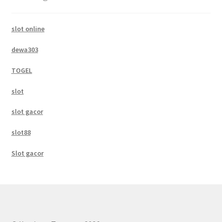
slot online
dewa303
TOGEL
slot
slot gacor
slot88
Slot gacor