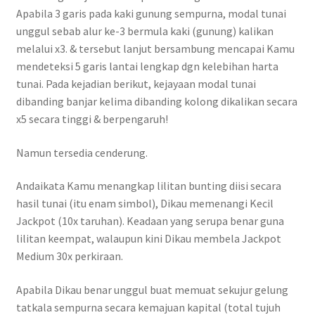
Apabila 3 garis pada kaki gunung sempurna, modal tunai
unggul sebab alur ke-3 bermula kaki (gunung) kalikan
melalui x3. & tersebut lanjut bersambung mencapai Kamu
mendeteksi 5 garis lantai lengkap dgn kelebihan harta
tunai. Pada kejadian berikut, kejayaan modal tunai
dibanding banjar kelima dibanding kolong dikalikan secara
x5 secara tinggi & berpengaruh!
Namun tersedia cenderung.
Andaikata Kamu menangkap lilitan bunting diisi secara
hasil tunai (itu enam simbol), Dikau memenangi Kecil
Jackpot (10x taruhan). Keadaan yang serupa benar guna
lilitan keempat, walaupun kini Dikau membela Jackpot
Medium 30x perkiraan.
Apabila Dikau benar unggul buat memuat sekujur gelung
tatkala sempurna secara kemajuan kapital (total tujuh