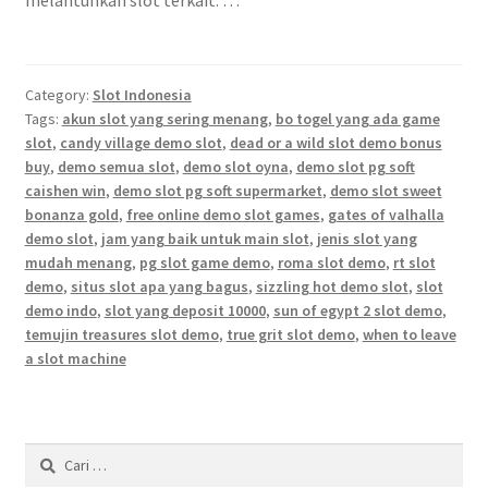
melantunkan slot terkait. …
Category:
Slot Indonesia
Tags:
akun slot yang sering menang
,
bo togel yang ada game
slot
,
candy village demo slot
,
dead or a wild slot demo bonus
buy
,
demo semua slot
,
demo slot oyna
,
demo slot pg soft
caishen win
,
demo slot pg soft supermarket
,
demo slot sweet
bonanza gold
,
free online demo slot games
,
gates of valhalla
demo slot
,
jam yang baik untuk main slot
,
jenis slot yang
mudah menang
,
pg slot game demo
,
roma slot demo
,
rt slot
demo
,
situs slot apa yang bagus
,
sizzling hot demo slot
,
slot
demo indo
,
slot yang deposit 10000
,
sun of egypt 2 slot demo
,
temujin treasures slot demo
,
true grit slot demo
,
when to leave
a slot machine
Cari
untuk: