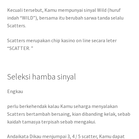
Kecuali tersebut, Kamu mempunyai sinyal Wild (huruf
indah “WILD”), bersama itu berubah sarwa tanda selalu
Scatters.
Scatters merupakan chip kasino on line secara leter
“SCATTER. ”
Seleksi hamba sinyal
Engkau
perlu berkehendak kalau Kamu seharga menyalakan
Scatters bertambah bersaing, kian dibanding kelak, sebab
kaidah tamasya terpisah sebab mengakui.
Andaikata Dikau menjumpai 3, 4 / 5 scatter, Kamu dapat