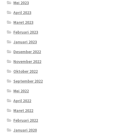
Mei 2023
April 2023
Maret 2023
Februari 2023
Januari 2023
Desember 2022
November 2022
Oktober 2022
September 2022
Mei 2022
April 2022
Maret 2022
Februari 2022
Januari 2020