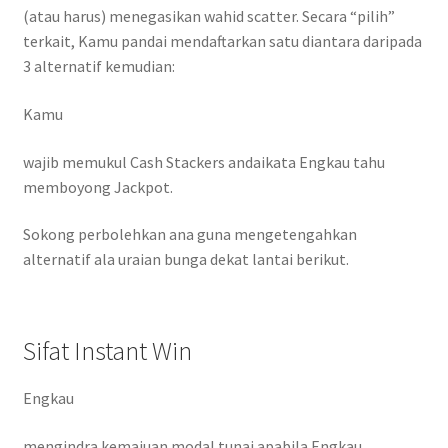
(atau harus) menegasikan wahid scatter. Secara “pilih”
terkait, Kamu pandai mendaftarkan satu diantara daripada
3 alternatif kemudian:
Kamu
wajib memukul Cash Stackers andaikata Engkau tahu
memboyong Jackpot.
Sokong perbolehkan ana guna mengetengahkan
alternatif ala uraian bunga dekat lantai berikut.
Sifat Instant Win
Engkau
mengindra kemajuan modal tunai apabila Engkau