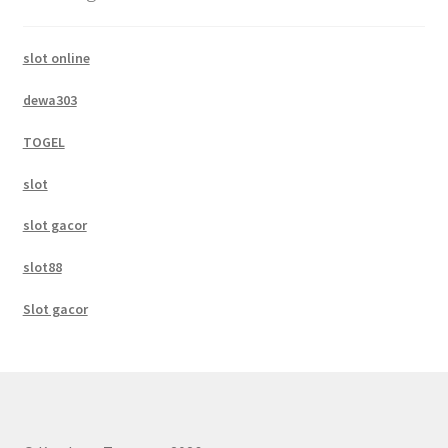
slot online
dewa303
TOGEL
slot
slot gacor
slot88
Slot gacor