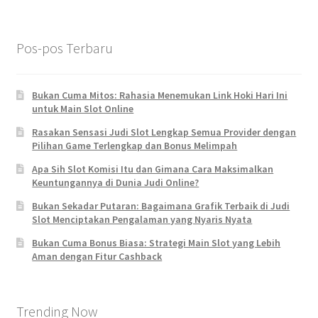
Pos-pos Terbaru
Bukan Cuma Mitos: Rahasia Menemukan Link Hoki Hari Ini
untuk Main Slot Online
Rasakan Sensasi Judi Slot Lengkap Semua Provider dengan
Pilihan Game Terlengkap dan Bonus Melimpah
Apa Sih Slot Komisi Itu dan Gimana Cara Maksimalkan
Keuntungannya di Dunia Judi Online?
Bukan Sekadar Putaran: Bagaimana Grafik Terbaik di Judi
Slot Menciptakan Pengalaman yang Nyaris Nyata
Bukan Cuma Bonus Biasa: Strategi Main Slot yang Lebih
Aman dengan Fitur Cashback
Trending Now