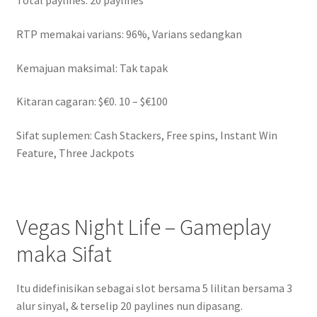
Total paylines: 20 paylines
RTP memakai varians: 96%, Varians sedangkan
Kemajuan maksimal: Tak tapak
Kitaran cagaran: $€0. 10 – $€100
Sifat suplemen: Cash Stackers, Free spins, Instant Win
Feature, Three Jackpots
Vegas Night Life – Gameplay
maka Sifat
Itu didefinisikan sebagai slot bersama 5 lilitan bersama 3
alur sinyal, & terselip 20 paylines nun dipasang.