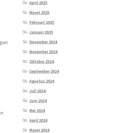
April 2025
Maret 2025
Februari 2025
Januari 2025
Desember 2024
ngan
November 2024
Oktober 2024
September 2024
Agustus 2024
n
Juli 2024
Juni 2024
Mei 2024
an
April 2024
Maret 2024