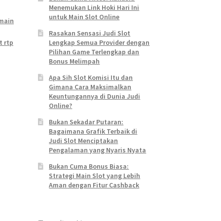
Menemukan Link Hoki Hari Ini
untuk Main Slot Online
main
Rasakan Sensasi Judi Slot
t rtp
Lengkap Semua Provider dengan
Pilihan Game Terlengkap dan
Bonus Melimpah
Apa Sih Slot Komisi Itu dan
Gimana Cara Maksimalkan
Keuntungannya di Dunia Judi
Online?
Bukan Sekadar Putaran:
Bagaimana Grafik Terbaik di
Judi Slot Menciptakan
Pengalaman yang Nyaris Nyata
Bukan Cuma Bonus Biasa:
Strategi Main Slot yang Lebih
Aman dengan Fitur Cashback