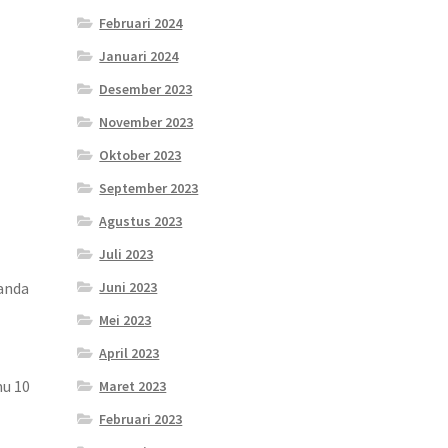
Februari 2024
Januari 2024
Desember 2023
November 2023
Oktober 2023
September 2023
Agustus 2023
Juli 2023
Juni 2023
anda
Mei 2023
April 2023
mu 10
Maret 2023
Februari 2023