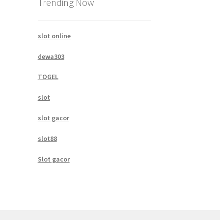
Trending Now
slot online
dewa303
TOGEL
slot
slot gacor
slot88
Slot gacor