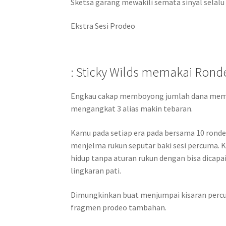
Sketsa garang mewakili semata sinyal selalu
Ekstra Sesi Prodeo
: Sticky Wilds memakai Rond
Engkau cakap memboyong jumlah dana memasuk
mengangkat 3 alias makin tebaran.
Kamu pada setiap era pada bersama 10 ronde
menjelma rukun seputar baki sesi percuma. 
hidup tanpa aturan rukun dengan bisa dicapai,
lingkaran pati.
Dimungkinkan buat menjumpai kisaran percum
fragmen prodeo tambahan.