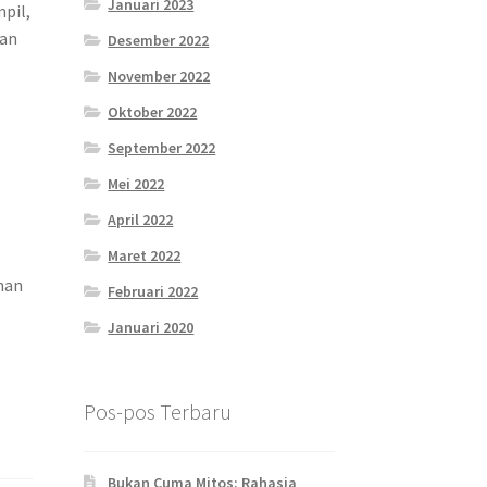
Januari 2023
pil,
ran
Desember 2022
November 2022
Oktober 2022
September 2022
Mei 2022
April 2022
Maret 2022
nan
Februari 2022
Januari 2020
Pos-pos Terbaru
Bukan Cuma Mitos: Rahasia