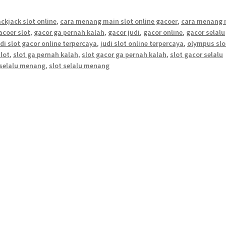
ackjack slot online
,
cara menang main slot online gacoer
,
cara menang 
acoer slot
,
gacor ga pernah kalah
,
gacor judi
,
gacor online
,
gacor selalu
udi slot gacor online terpercaya
,
judi slot online terpercaya
,
olympus slo
lot
,
slot ga pernah kalah
,
slot gacor ga pernah kalah
,
slot gacor selalu
 selalu menang
,
slot selalu menang