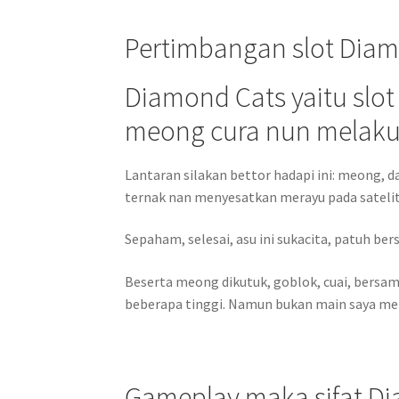
Pertimbangan slot Diam
Diamond Cats yaitu slo
meong cura nun melaku
Lantaran silakan bettor hadapi ini: meong, 
ternak nan menyesatkan merayu pada satelit 
Sepaham, selesai, asu ini sukacita, patuh b
Beserta meong dikutuk, goblok, cuai, bers
beberapa tinggi. Namun bukan main saya me
Gameplay maka sifat D