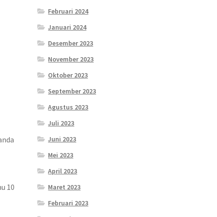
Februari 2024
Januari 2024
Desember 2023
November 2023
Oktober 2023
September 2023
Agustus 2023
Juli 2023
Juni 2023
anda
Mei 2023
April 2023
mu 10
Maret 2023
Februari 2023