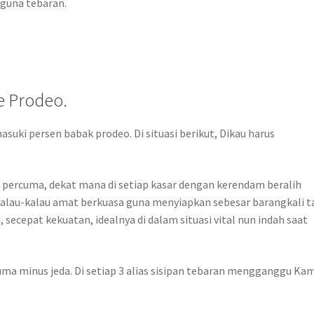
 guna tebaran.
e Prodeo.
i persen babak prodeo. Di situasi berikut, Dikau harus
 percuma, dekat mana di setiap kasar dengan kerendam beralih
Kalau-kalau amat berkuasa guna menyiapkan sebesar barangkali t
 secepat kekuatan, idealnya di dalam situasi vital nun indah saat
a minus jeda. Di setiap 3 alias sisipan tebaran mengganggu Ka